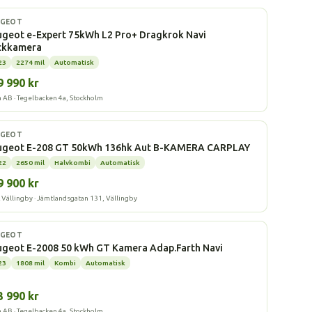
l
UGEOT
geot e-Expert 75kWh L2 Pro+ Dragkrok Navi
ckkamera
23
2274 mil
Automatisk
9 990 kr
a AB · Tegelbacken 4a, Stockholm
l
UGEOT
ugeot E-208 GT 50kWh 136hk Aut B-KAMERA CARPLAY
22
2650 mil
Halvkombi
Automatisk
9 900 kr
L Vällingby · Jämtlandsgatan 131, Vällingby
l
UGEOT
ugeot E-2008 50 kWh GT Kamera Adap.Farth Navi
23
1808 mil
Kombi
Automatisk
3 990 kr
a AB · Tegelbacken 4a, Stockholm