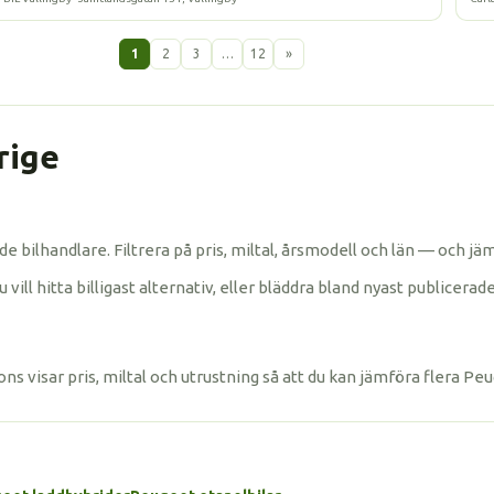
1
2
3
…
12
»
erige
erade bilhandlare. Filtrera på pris, miltal, årsmodell och län — och
ll hitta billigast alternativ, eller bläddra bland nyast publicerade 
ons visar pris, miltal och utrustning så att du kan jämföra flera Pe