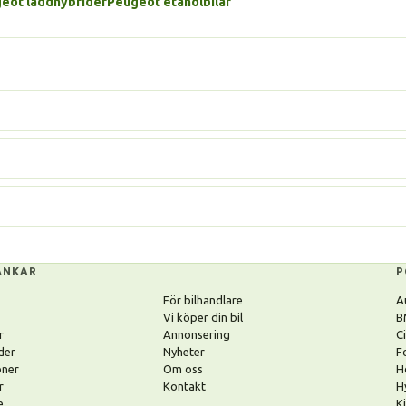
eot laddhybrider
Peugeot etanolbilar
ÄNKAR
P
För bilhandlare
A
Vi köper din bil
B
r
Annonsering
C
der
Nyheter
F
oner
Om oss
H
r
Kontakt
H
e
K