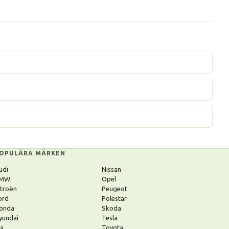
OPULÄRA MÄRKEN
udi
Nissan
MW
Opel
itroën
Peugeot
ord
Polestar
onda
Skoda
yundai
Tesla
ia
Toyota