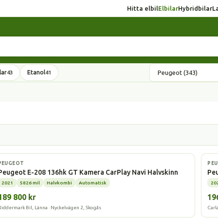
Hitta elbil
Elbilar
Hybridbilar
L
lar
Etanol
43
41
Elbil
Elbi
PEUGEOT
PE
Peugeot E-208 136hk GT Kamera CarPlay Navi Halvskinn
Peu
2021
5826 mil
Halvkombi
Automatisk
20
189 800 kr
19
Riddermark Bil, Länna · Nyckelvägen 2, Skogås
Carl