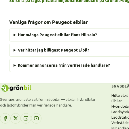
Sortera på lägst pris
Alla miljöbilar
Bilhandlare på Grönbil
Peug
Vanliga frågor om Peugeot elbilar
Hur många Peugeot elbilar finns till salu?
Var hittar jag billigast Peugeot Elbil?
Kommer annonserna från verifierade handlare?
SNABBL
Hitta elbil
Sveriges grönaste sajt för miljöbilar — elbilar, hybridbilar
Elbilar
och laddhybrider från verifierade handlare.
Hybridbila
Laddhybri
Laddstati
Verkstäde
Bilhandlar