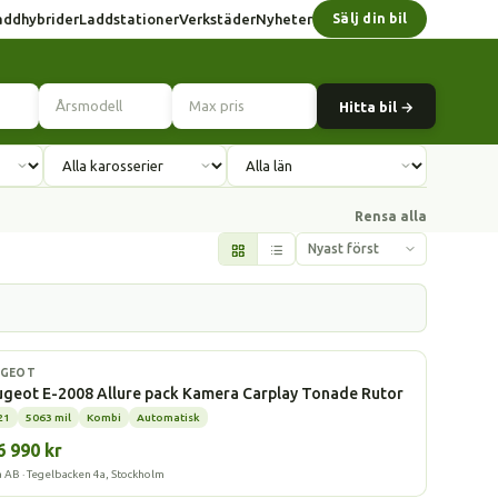
addhybrider
Laddstationer
Verkstäder
Nyheter
Sälj din bil
Hitta bil →
Rensa alla
l
UGEOT
geot E-2008 Allure pack Kamera Carplay Tonade Rutor
21
5063 mil
Kombi
Automatisk
6 990 kr
a AB · Tegelbacken 4a, Stockholm