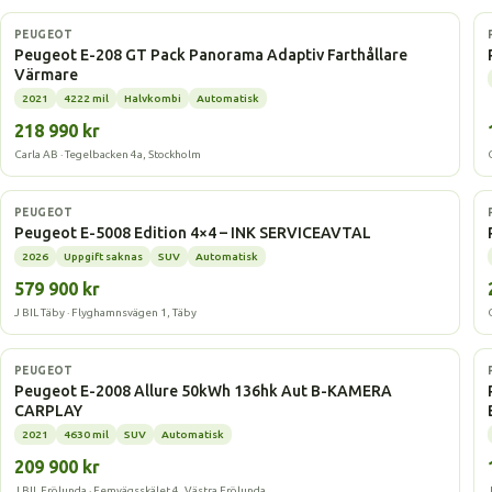
Elbil
PEUGEOT
Peugeot E-208 GT Pack Panorama Adaptiv Farthållare
Värmare
2021
4222 mil
Halvkombi
Automatisk
218 990 kr
Carla AB · Tegelbacken 4a, Stockholm
Elbil
PEUGEOT
Peugeot E-5008 Edition 4×4 – INK SERVICEAVTAL
2026
Uppgift saknas
SUV
Automatisk
579 900 kr
J BIL Täby · Flyghamnsvägen 1, Täby
Elbil
PEUGEOT
Peugeot E-2008 Allure 50kWh 136hk Aut B-KAMERA
CARPLAY
2021
4630 mil
SUV
Automatisk
209 900 kr
J BIL Frölunda · Femvägsskälet 4, Västra Frölunda