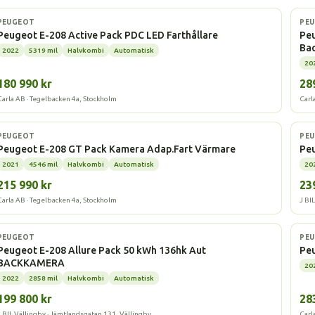
Elbil
Elbi
PEUGEOT
PE
Peugeot E-208 Active Pack PDC LED Farthållare
Peu
Ba
2022
5319 mil
Halvkombi
Automatisk
20
180 990 kr
28
Carla AB · Tegelbacken 4a, Stockholm
Carl
Elbil
Elbi
PEUGEOT
PE
Peugeot E-208 GT Pack Kamera Adap.Fart Värmare
Pe
2021
4546 mil
Halvkombi
Automatisk
20
215 990 kr
23
Carla AB · Tegelbacken 4a, Stockholm
J BI
Elbil
Elbi
PEUGEOT
PE
Peugeot E-208 Allure Pack 50 kWh 136hk Aut
Pe
BACKKAMERA
20
2022
2858 mil
Halvkombi
Automatisk
199 800 kr
28
J BIL Vällingby · Jämtlandsgatan 131, Vällingby
Carl