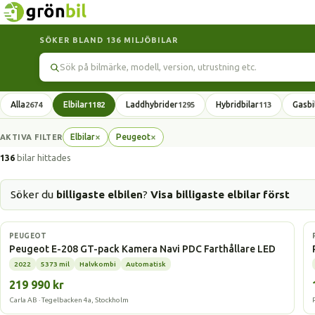
SÖKER BLAND 136 MILJÖBILAR
Sök
Alla
Elbilar
Laddhybrider
Hybridbilar
Gasbi
2674
1182
1295
113
×
×
Elbilar
Peugeot
AKTIVA FILTER
Ta
Ta
bort
bort
136
bilar hittades
filter
filter
Söker du
billigaste elbilen
?
Visa billigaste elbilar först
Elbil
PEUGEOT
Peugeot E-208 GT-pack Kamera Navi PDC Farthållare LED
2022
5373 mil
Halvkombi
Automatisk
219 990 kr
Carla AB · Tegelbacken 4a, Stockholm