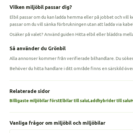
Vilken miljöbil passar dig?
Elbil passar om du kan ladda hemma eller på jobbet och vill k
passar om du vill sänka förbrukningen utan att ladda via kabel
Osäker på valet? Använd guiden Hitta elbil eller bläddra mella
Så använder du Grönbil
Alla annonser kommer från verifierade bilhandlare. Du söker 
Behöver du hitta handlare i ditt område finns en särskild öve
Relaterade sidor
Billigaste miljöbilar först
Elbilar till salu
Laddhybrider till salu
H
Vanliga frågor om miljöbil och miljöbilar