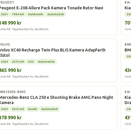
Elbil
Elbi
PEUGEOT
KIA
Peugeot E-208 Allure Pack Kamera Tonade Rutor Navi
Kia
2021
7984 mil
Halvkombi
Automatisk
20
148 990 kr
70
Carla AB · Tegelbacken 4a, Stockholm
Carl
Elbil
Elbi
VOLVO
BM
Volvo XC40 Recharge Twin Plus BLIS Kamera AdapFarth
BMW
Elstol
20
2024
2573 mil
SUV
Automatisk
465 990 kr
43
Carla AB · Tegelbacken 4a, Stockholm
Carl
Laddhybrid
Elbi
MERCEDES-BENZ
KIA
Mercedes-Benz CLA 250 e Shooting Brake AMG Pano Night
Kia
Kamera
Dr
2023
3815 mil
Kombi
Automatisk
20
378 990 kr
43
Carla AB · Tegelbacken 4a, Stockholm
Carl