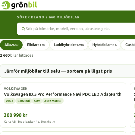
SÖKER BLAND 2 660 MILJÖBILAR
Sök
Alla
Elbilar
Laddhybrider
Hybridbilar
Gasbi
2660
1170
1294
114
2 660
bilar hittades
Jämför
miljöbilar till salu
—
sortera på lägst pris
Elbil
VOLKSWAGEN
Volkswagen ID.5 Pro Performance Navi PDC LED AdapFarth
2023
8382 mil
SUV
Automatisk
300 990 kr
Carla AB · Tegelbacken 4a, Stockholm