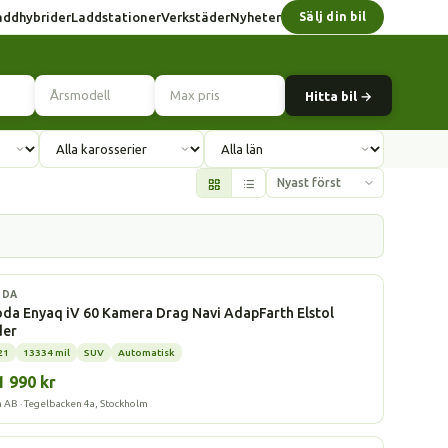
addhybrider
Laddstationer
Verkstäder
Nyheter
Sälj din bil
Hitta bil →
l
ODA
da Enyaq iV 60 Kamera Drag Navi AdapFarth Elstol
der
21
13334 mil
SUV
Automatisk
1 990 kr
a AB · Tegelbacken 4a, Stockholm