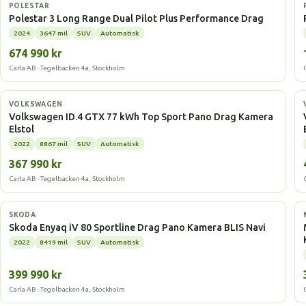
Elbil
POLESTAR
Polestar 3 Long Range Dual Pilot Plus Performance Drag
2024
3647 mil
SUV
Automatisk
674 990 kr
Carla AB · Tegelbacken 4a, Stockholm
Elbil
VOLKSWAGEN
Volkswagen ID.4 GTX 77 kWh Top Sport Pano Drag Kamera
Elstol
2022
8867 mil
SUV
Automatisk
367 990 kr
Carla AB · Tegelbacken 4a, Stockholm
Elbil
SKODA
Skoda Enyaq iV 80 Sportline Drag Pano Kamera BLIS Navi
2022
8419 mil
SUV
Automatisk
399 990 kr
Carla AB · Tegelbacken 4a, Stockholm