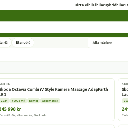
Hitta elbil
Elbilar
Hybridbilar
L
lar
Etanol
42
40
Laddhybrid
Elbi
SKODA
SK
Skoda Octavia Combi iV Style Kamera Massage AdapFarth
Sko
LED
Lä
2021
10973 mil
Kombi
Automatisk
20
245 990 kr
24
Carla AB · Tegelbacken 4a, Stockholm
Carl