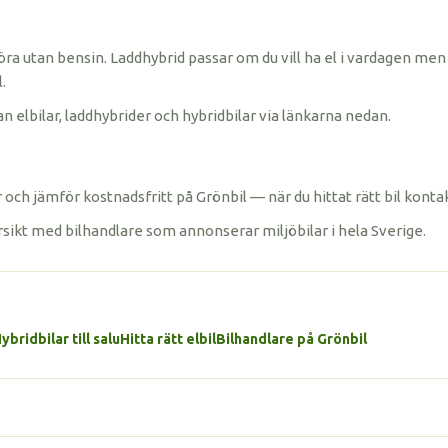
öra utan bensin. Laddhybrid passar om du vill ha el i vardagen men 
.
n elbilar, laddhybrider och hybridbilar via länkarna nedan.
och jämför kostnadsfritt på Grönbil — när du hittat rätt bil konta
rsikt med bilhandlare som annonserar miljöbilar i hela Sverige.
ybridbilar till salu
Hitta rätt elbil
Bilhandlare på Grönbil