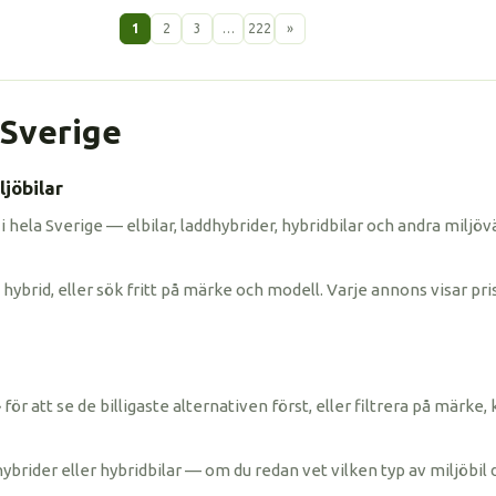
1
2
3
…
222
»
i Sverige
jöbilar
 i hela Sverige — elbilar, laddhybrider, hybridbilar och andra miljöv
hybrid, eller sök fritt på märke och modell. Varje annons visar pris
ris» för att se de billigaste alternativen först, eller filtrera på mä
hybrider eller hybridbilar — om du redan vet vilken typ av miljöbil 