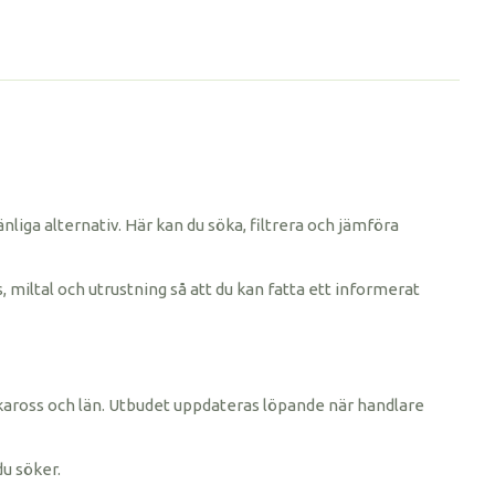
änliga alternativ. Här kan du söka, filtrera och jämföra
, miltal och utrustning så att du kan fatta ett informerat
rke, kaross och län. Utbudet uppdateras löpande när handlare
du söker.