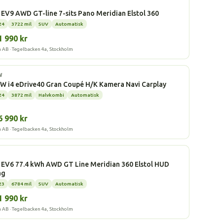
l
 EV9 AWD GT-line 7-sits Pano Meridian Elstol 360
24
3722 mil
SUV
Automatisk
1 990 kr
a AB · Tegelbacken 4a, Stockholm
l
W
 i4 eDrive40 Gran Coupé H/K Kamera Navi Carplay
24
3872 mil
Halvkombi
Automatisk
6 990 kr
a AB · Tegelbacken 4a, Stockholm
l
 EV6 77.4 kWh AWD GT Line Meridian 360 Elstol HUD
ag
23
6784 mil
SUV
Automatisk
1 990 kr
a AB · Tegelbacken 4a, Stockholm