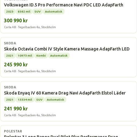
Volkswagen ID.5 Pro Performance Navi PDC LED AdapFarth
2023
8382 mil
SUV
Automatisk
300 990 kr
Carla AB · Tegelbacken 4a, Stockholm
Laddhybrid
SKODA
Skoda Octavia Combi iV Style Kamera Massage AdapFarth LED
2021
10973 mil
Kombi
Automatisk
245 990 kr
Carla AB · Tegelbacken 4a, Stockholm
Elbil
SKODA
Skoda Enyaq iV 60 Kamera Drag Navi AdapFarth Elstol Läder
2021
13334 mil
SUV
Automatisk
241 990 kr
Carla AB · Tegelbacken 4a, Stockholm
Elbil
POLESTAR