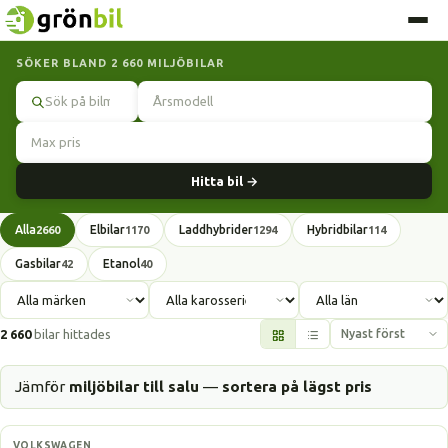
SÖKER BLAND 2 660 MILJÖBILAR
Sök
Hitta bil →
Alla
Elbilar
Laddhybrider
Hybridbilar
2660
1170
1294
114
Gasbilar
Etanol
42
40
2 660
bilar hittades
Jämför
miljöbilar till salu
—
sortera på lägst pris
Elbil
VOLKSWAGEN