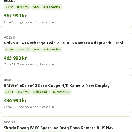
Elstol
2022
8867 mil
SUV
Automatisk
367 990 kr
Carla AB · Tegelbacken 4a, Stockholm
Elbil
VOLVO
Volvo XC40 Recharge Twin Plus BLIS Kamera AdapFarth Elstol
2024
2573 mil
SUV
Automatisk
465 990 kr
Carla AB · Tegelbacken 4a, Stockholm
Elbil
BMW
BMW i4 eDrive40 Gran Coupé H/K Kamera Navi Carplay
2024
3872 mil
Halvkombi
Automatisk
436 990 kr
Carla AB · Tegelbacken 4a, Stockholm
Elbil
SKODA
Skoda Enyaq iV 80 Sportline Drag Pano Kamera BLIS Navi