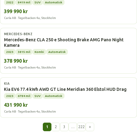
2022
8419 mil
SUV
Automatisk
399 990 kr
Carla AB · Tegelbacken 4a, Stockholm
Laddhybrid
MERCEDES-BENZ
Mercedes-Benz CLA 250 e Shooting Brake AMG Pano Night
Kamera
2023
3815 mil
Kombi
Automatisk
378 990 kr
Carla AB · Tegelbacken 4a, Stockholm
Elbil
KIA
Kia EV6 77.4 kWh AWD GT Line Meridian 360 Elstol HUD Drag
2023
6784 mil
SUV
Automatisk
431 990 kr
Carla AB · Tegelbacken 4a, Stockholm
1
2
3
…
222
»