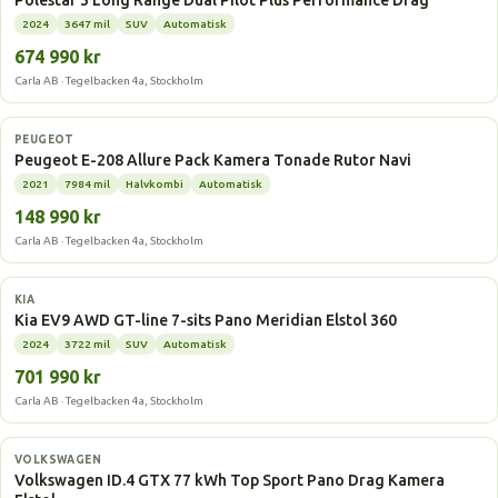
Polestar 3 Long Range Dual Pilot Plus Performance Drag
2024
3647 mil
SUV
Automatisk
674 990 kr
Carla AB · Tegelbacken 4a, Stockholm
Elbil
PEUGEOT
Peugeot E-208 Allure Pack Kamera Tonade Rutor Navi
2021
7984 mil
Halvkombi
Automatisk
148 990 kr
Carla AB · Tegelbacken 4a, Stockholm
Elbil
KIA
Kia EV9 AWD GT-line 7-sits Pano Meridian Elstol 360
2024
3722 mil
SUV
Automatisk
701 990 kr
Carla AB · Tegelbacken 4a, Stockholm
Elbil
VOLKSWAGEN
Volkswagen ID.4 GTX 77 kWh Top Sport Pano Drag Kamera