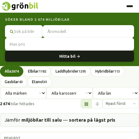
SÖKER BLAND 2 674 MILJÖBILAR
Sök
Hitta bil →
Alla
Elbilar
Laddhybrider
Hybridbilar
2674
1182
1295
113
Gasbilar
Etanol
43
41
2 674
bilar hittades
Jämför
miljöbilar till salu
—
sortera på lägst pris
Elbil
PEUGEOT