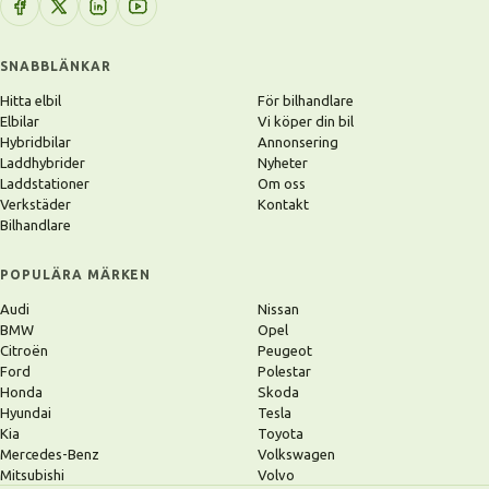
SNABBLÄNKAR
Hitta elbil
För bilhandlare
Elbilar
Vi köper din bil
Hybridbilar
Annonsering
Laddhybrider
Nyheter
Laddstationer
Om oss
Verkstäder
Kontakt
Bilhandlare
POPULÄRA MÄRKEN
Audi
Nissan
BMW
Opel
Citroën
Peugeot
Ford
Polestar
Honda
Skoda
Hyundai
Tesla
Kia
Toyota
Mercedes-Benz
Volkswagen
Mitsubishi
Volvo