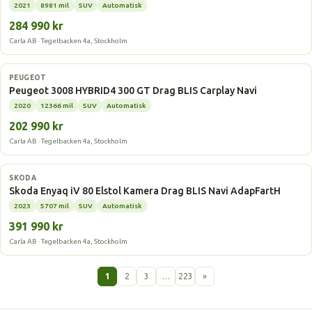
2021
8981 mil
SUV
Automatisk
284 990 kr
Carla AB · Tegelbacken 4a, Stockholm
Laddhybrid
PEUGEOT
Peugeot 3008 HYBRID4 300 GT Drag BLIS Carplay Navi
2020
12366 mil
SUV
Automatisk
202 990 kr
Carla AB · Tegelbacken 4a, Stockholm
Elbil
SKODA
Skoda Enyaq iV 80 Elstol Kamera Drag BLIS Navi AdapFartH
2023
5707 mil
SUV
Automatisk
391 990 kr
Carla AB · Tegelbacken 4a, Stockholm
1
2
3
…
223
»