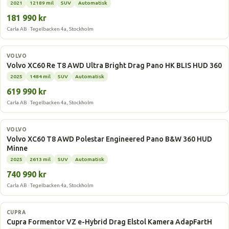
2021
12189 mil
SUV
Automatisk
181 990 kr
Carla AB · Tegelbacken 4a, Stockholm
Laddhybrid
VOLVO
Volvo XC60 Re T8 AWD Ultra Bright Drag Pano HK BLIS HUD 360
2025
1484 mil
SUV
Automatisk
619 990 kr
Carla AB · Tegelbacken 4a, Stockholm
Laddhybrid
VOLVO
Volvo XC60 T8 AWD Polestar Engineered Pano B&W 360 HUD
Minne
2025
2613 mil
SUV
Automatisk
740 990 kr
Carla AB · Tegelbacken 4a, Stockholm
Laddhybrid
CUPRA
Cupra Formentor VZ e-Hybrid Drag Elstol Kamera AdapFartH