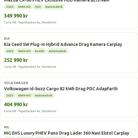
Mazda CX-60 PHEV Exclusive HUD Kamera BLIS Navi
2023
6069 mil
SUV
Automatisk
349 990 kr
Carla AB · Tegelbacken 4a, Stockholm
Laddhybrid
KIA
Kia Ceed SW Plug-in Hybrid Advance Drag Kamera Carplay
2022
4620 mil
Kombi
Automatisk
252 990 kr
Carla AB · Tegelbacken 4a, Stockholm
Elbil
VOLKSWAGEN
Volkswagen id-buzz Cargo 82 kWh Drag PDC AdapFarth
2023
6064 mil
Automatisk
404 990 kr
Carla AB · Tegelbacken 4a, Stockholm
Laddhybrid
MG
MG EHS Luxury PHEV Pano Drag Läder 360 Navi Elstol Carplay