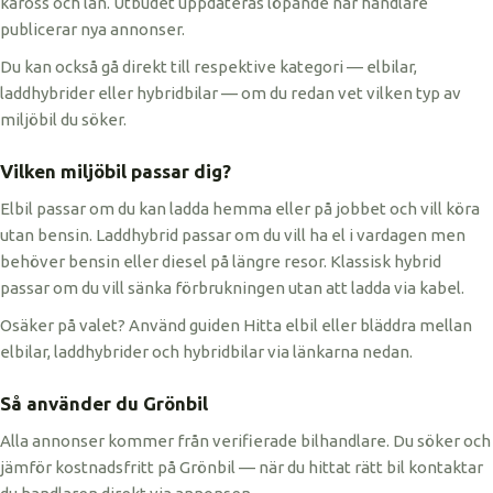
kaross och län. Utbudet uppdateras löpande när handlare
publicerar nya annonser.
Du kan också gå direkt till respektive kategori — elbilar,
laddhybrider eller hybridbilar — om du redan vet vilken typ av
miljöbil du söker.
Vilken miljöbil passar dig?
Elbil passar om du kan ladda hemma eller på jobbet och vill köra
utan bensin. Laddhybrid passar om du vill ha el i vardagen men
behöver bensin eller diesel på längre resor. Klassisk hybrid
passar om du vill sänka förbrukningen utan att ladda via kabel.
Osäker på valet? Använd guiden Hitta elbil eller bläddra mellan
elbilar, laddhybrider och hybridbilar via länkarna nedan.
Så använder du Grönbil
Alla annonser kommer från verifierade bilhandlare. Du söker och
jämför kostnadsfritt på Grönbil — när du hittat rätt bil kontaktar