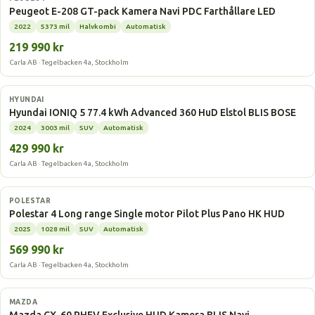
Peugeot E-208 GT-pack Kamera Navi PDC Farthållare LED
2022
5373 mil
Halvkombi
Automatisk
219 990 kr
Carla AB · Tegelbacken 4a, Stockholm
Elbil
HYUNDAI
Hyundai IONIQ 5 77.4 kWh Advanced 360 HuD Elstol BLIS BOSE
2024
3003 mil
SUV
Automatisk
429 990 kr
Carla AB · Tegelbacken 4a, Stockholm
Elbil
POLESTAR
Polestar 4 Long range Single motor Pilot Plus Pano HK HUD
2025
1028 mil
SUV
Automatisk
569 990 kr
Carla AB · Tegelbacken 4a, Stockholm
Laddhybrid
MAZDA