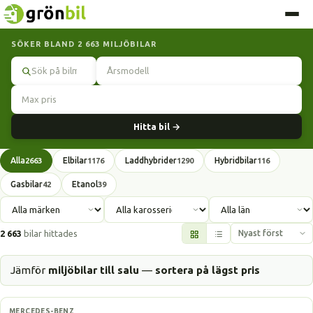
SÖKER BLAND 2 663 MILJÖBILAR
Sök
Hitta bil →
Alla
Elbilar
Laddhybrider
Hybridbilar
2663
1176
1290
116
Gasbilar
Etanol
42
39
2 663
bilar hittades
Jämför
miljöbilar till salu
—
sortera på lägst pris
Laddhybrid
MERCEDES-BENZ