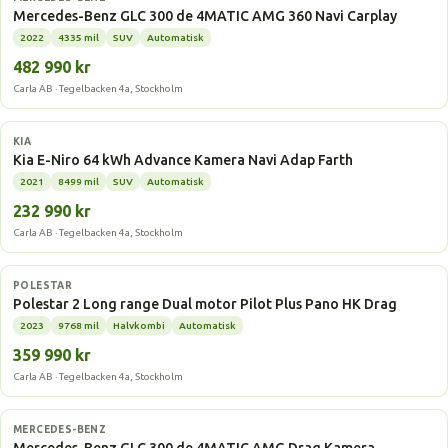
Mercedes-Benz GLC 300 de 4MATIC AMG 360 Navi Carplay
2022
4335 mil
SUV
Automatisk
482 990 kr
Carla AB · Tegelbacken 4a, Stockholm
Elbil
KIA
Kia E-Niro 64 kWh Advance Kamera Navi Adap Farth
2021
8499 mil
SUV
Automatisk
232 990 kr
Carla AB · Tegelbacken 4a, Stockholm
Elbil
POLESTAR
Polestar 2 Long range Dual motor Pilot Plus Pano HK Drag
2023
9768 mil
Halvkombi
Automatisk
359 990 kr
Carla AB · Tegelbacken 4a, Stockholm
Laddhybrid
MERCEDES-BENZ