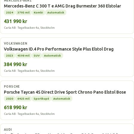
MERCEDES-BENZ
Mercedes-Benz C 300 T e AMG Drag Burmester 360 Elstolar
2024
3795 mil
Kombi
Automatisk
431 990 kr
Carla AB · Tegelbacken 4a, Stockholm
Elbil
VOLKSWAGEN
Volkswagen ID.4 Pro Performance Style Plus Elstol Drag
2023
4598 mil
SUV
Automatisk
384 990 kr
Carla AB · Tegelbacken 4a, Stockholm
Elbil
PORSCHE
Porsche Taycan 4S Direct Drive Sport Chrono Pano Elstol Bose
2020
6425 mil
Sportkupé
Automatisk
618 990 kr
Carla AB · Tegelbacken 4a, Stockholm
Elbil
AUDI