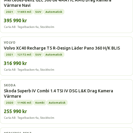
Mercedes-Benz GLC 300 de 4MATIC AMG Drag Kamera
Värmare Navi
2021
11693 mil
SUV
Automatisk
395 990 kr
Carla AB · Tegelbacken 4a, Stockholm
Laddhybrid
VOLVO
Volvo XC40 Recharge T5 R-Design Läder Pano 360 H/K BLIS
2021
12172 mil
SUV
Automatisk
316 990 kr
Carla AB · Tegelbacken 4a, Stockholm
Laddhybrid
SKODA
Skoda Superb iV Combi 1.4 TSI iV DSG L&K Drag Kamera
Värmare
2020
11405 mil
Kombi
Automatisk
255 990 kr
Carla AB · Tegelbacken 4a, Stockholm
Laddhybrid