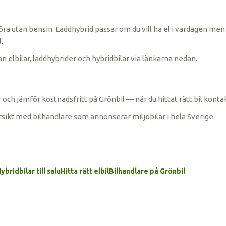
öra utan bensin. Laddhybrid passar om du vill ha el i vardagen men 
.
n elbilar, laddhybrider och hybridbilar via länkarna nedan.
och jämför kostnadsfritt på Grönbil — när du hittat rätt bil konta
rsikt med bilhandlare som annonserar miljöbilar i hela Sverige.
ybridbilar till salu
Hitta rätt elbil
Bilhandlare på Grönbil