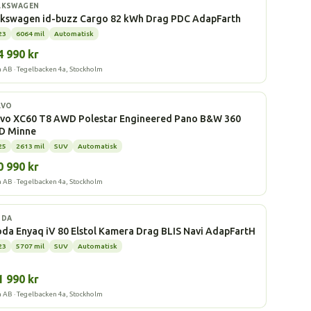
l
LKSWAGEN
lkswagen id-buzz Cargo 82 kWh Drag PDC AdapFarth
23
6064 mil
Automatisk
4 990 kr
a AB · Tegelbacken 4a, Stockholm
ddhybrid
LVO
lvo XC60 T8 AWD Polestar Engineered Pano B&W 360
D Minne
25
2613 mil
SUV
Automatisk
0 990 kr
a AB · Tegelbacken 4a, Stockholm
l
ODA
da Enyaq iV 80 Elstol Kamera Drag BLIS Navi AdapFartH
23
5707 mil
SUV
Automatisk
1 990 kr
a AB · Tegelbacken 4a, Stockholm