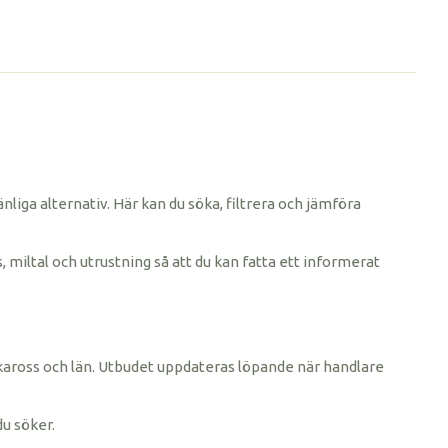
änliga alternativ. Här kan du söka, filtrera och jämföra
, miltal och utrustning så att du kan fatta ett informerat
rke, kaross och län. Utbudet uppdateras löpande när handlare
du söker.