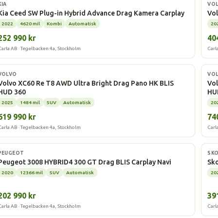
Laddhybrid
Elbi
KIA
VO
Kia Ceed SW Plug-in Hybrid Advance Drag Kamera Carplay
Vo
2022
4620 mil
Kombi
Automatisk
20
252 990 kr
40
Carla AB · Tegelbacken 4a, Stockholm
Carl
Laddhybrid
La
VOLVO
VO
Volvo XC60 Re T8 AWD Ultra Bright Drag Pano HK BLIS
Vo
HUD 360
HU
2025
1484 mil
SUV
Automatisk
20
619 990 kr
74
Carla AB · Tegelbacken 4a, Stockholm
Carl
Laddhybrid
Elbi
PEUGEOT
SK
Peugeot 3008 HYBRID4 300 GT Drag BLIS Carplay Navi
Sko
2020
12366 mil
SUV
Automatisk
20
202 990 kr
39
Carla AB · Tegelbacken 4a, Stockholm
Carl