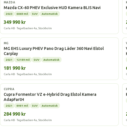
Laddhybrid
MAZDA
Mazda CX-60 PHEV Exclusive HUD Kamera BLIS Navi
2023
6069 mil
SUV
Automatisk
349 990 kr
Carla AB · Tegelbacken 4a, Stockholm
Laddhybrid
MG
MG EHS Luxury PHEV Pano Drag Läder 360 Navi Elstol
Carplay
2021
12189 mil
SUV
Automatisk
181 990 kr
Carla AB · Tegelbacken 4a, Stockholm
Laddhybrid
CUPRA
Cupra Formentor VZ e-Hybrid Drag Elstol Kamera
AdapFartH
2021
8981 mil
SUV
Automatisk
284 990 kr
Carla AB · Tegelbacken 4a, Stockholm