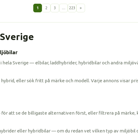
1
2
3
…
223
»
i Sverige
jöbilar
 i hela Sverige — elbilar, laddhybrider, hybridbilar och andra miljöv
hybrid, eller sök fritt på märke och modell. Varje annons visar pris
ris» för att se de billigaste alternativen först, eller filtrera på mä
hybrider eller hybridbilar — om du redan vet vilken typ av miljöbil 