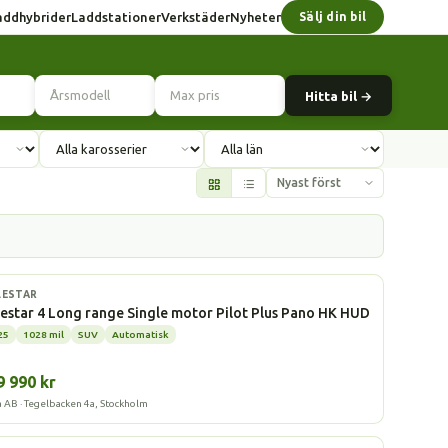
addhybrider
Laddstationer
Verkstäder
Nyheter
Sälj din bil
Hitta bil →
l
LESTAR
estar 4 Long range Single motor Pilot Plus Pano HK HUD
25
1028 mil
SUV
Automatisk
9 990 kr
a AB · Tegelbacken 4a, Stockholm