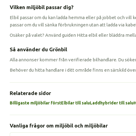
Vilken miljöbil passar dig?
Elbil passar om du kan ladda hemma eller på jobbet och vill k
passar om du vill sänka förbrukningen utan att ladda via kabel
Osäker på valet? Använd guiden Hitta elbil eller bläddra mella
Så använder du Grönbil
Alla annonser kommer från verifierade bilhandlare. Du söker 
Behöver du hitta handlare i ditt område finns en särskild öve
Relaterade sidor
Billigaste miljöbilar först
Elbilar till salu
Laddhybrider till salu
H
Vanliga frågor om miljöbil och miljöbilar