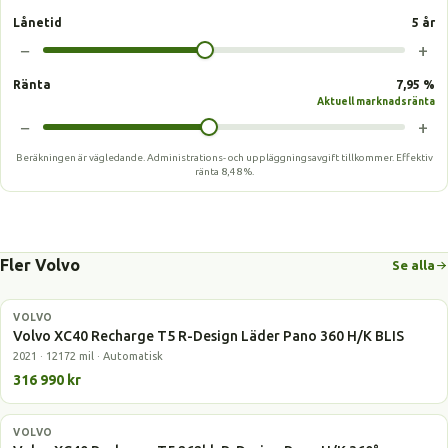
Lånetid
5 år
−
+
Ränta
7,95 %
Aktuell marknadsränta
−
+
Beräkningen är vägledande. Administrations- och uppläggningsavgift tillkommer.
Effektiv
ränta
8,48 %
.
Fler Volvo
Se alla
VOLVO
Laddhybrid
Volvo XC40 Recharge T5 R-Design Läder Pano 360 H/K BLIS
2021 · 12172 mil · Automatisk
316 990 kr
VOLVO
Laddhybrid