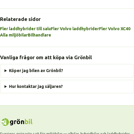
Relaterade sidor
Fler laddhybrider till salu
Fler Volvo laddhybrider
Fler Volvo XC40
Alla miljöbilar
Bilhandlare
Vanliga frågor om att köpa via Grönbil
Köper jag bilen av Grönbil?
Hur kontaktar jag säljaren?
Sveriges grönaste sajt för miljöbilar — elbilar, hybridbilar och laddhybrider