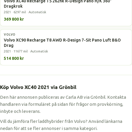
Volvo XC40 Recharge T5 262hk R-Design Pano H/K 360°
Dragkrok
2021 · 6297 mil · Automatisk
369 800 kr
VOLVO
Laddhybrid
Volvo XC90 Recharge T8 AWD R-Design 7-Sit Pano Luft B&O
Drag
2021 · 11677 mil · Automatisk
514 800 kr
Köp Volvo XC40 2021 via Grönbil
Den här annonsen publiceras av Carla AB via Grönbil. Kontakta
handlaren via formuläret på sidan för frågor om provkörning,
inbyte och leverans.
Vill du jämföra fler laddhybrider från Volvo? Använd länkarna
nedan för att se fler annonser i samma kategori.