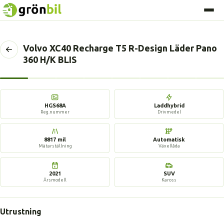
Volvo XC40 Recharge T5 R-Design Läder Pano
Tillbaka
360 H/K BLIS
till
föregående
sida
17 bilder
HGS68A
Laddhybrid
Reg.nummer
Drivmedel
8817 mil
Automatisk
Mätarställning
Växellåda
2021
SUV
Årsmodell
Kaross
Utrustning