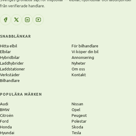
från verifierade handlare.
SNABBLÄNKAR
Hitta elbil
För bilhandlare
Elbilar
Vi köper din bil
Hybridbilar
Annonsering
Laddhybrider
Nyheter
Laddstationer
Om oss
Verkstäder
Kontakt
Bilhandlare
POPULÄRA MÄRKEN
Audi
Nissan
BMW
Opel
Citroën
Peugeot
Ford
Polestar
Honda
Skoda
Hyundai
Tesla