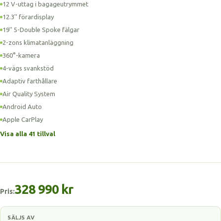
12 V-uttag i bagageutrymmet
12.3'' förardisplay
19'' 5-Double Spoke fälgar
2-zons klimatanläggning
360°-kamera
4-vägs svankstöd
Adaptiv farthållare
Air Quality System
Android Auto
Apple CarPlay
Visa alla 41 tillval
328 990 kr
Pris:
SÄLJS AV