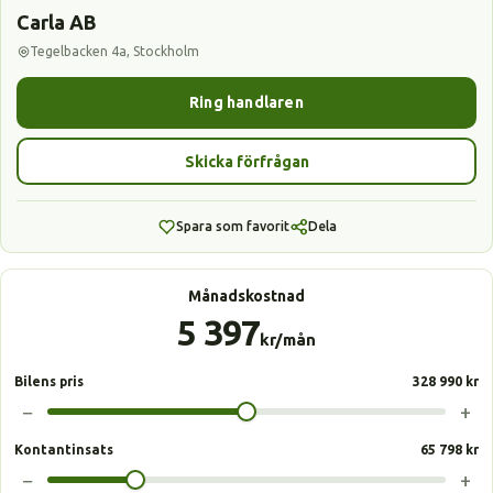
Carla AB
Tegelbacken 4a, Stockholm
Ring handlaren
Skicka förfrågan
Spara som favorit
Dela
Månadskostnad
5 397
kr/mån
Bilens pris
328 990 kr
−
+
Kontantinsats
65 798 kr
−
+