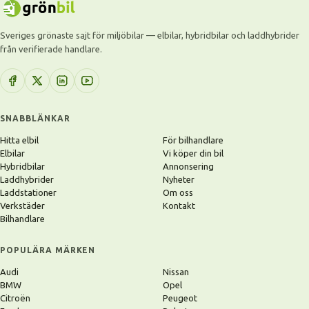
Sveriges grönaste sajt för miljöbilar — elbilar, hybridbilar och laddhybrider
från verifierade handlare.
SNABBLÄNKAR
Hitta elbil
För bilhandlare
Elbilar
Vi köper din bil
Hybridbilar
Annonsering
Laddhybrider
Nyheter
Laddstationer
Om oss
Verkstäder
Kontakt
Bilhandlare
POPULÄRA MÄRKEN
Audi
Nissan
BMW
Opel
Citroën
Peugeot