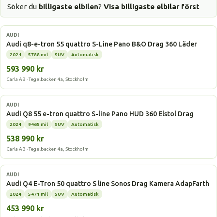
Söker du
billigaste elbilen
?
Visa billigaste elbilar först
Elbil
AUDI
Audi q8-e-tron 55 quattro S-Line Pano B&O Drag 360 Läder
2024
5788 mil
SUV
Automatisk
593 990 kr
Carla AB · Tegelbacken 4a, Stockholm
Elbil
AUDI
Audi Q8 55 e-tron quattro S-line Pano HUD 360 Elstol Drag
2024
9465 mil
SUV
Automatisk
538 990 kr
Carla AB · Tegelbacken 4a, Stockholm
Elbil
AUDI
Audi Q4 E-Tron 50 quattro S line Sonos Drag Kamera AdapFarth
2024
5471 mil
SUV
Automatisk
453 990 kr