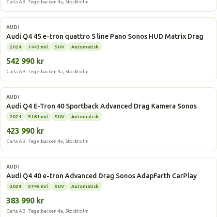
Carla AB · Tegelbacken 4a, Stockholm
Elbil
AUDI
Audi Q4 45 e-tron quattro S line Pano Sonos HUD Matrix Drag
2024
1443 mil
SUV
Automatisk
542 990 kr
Carla AB · Tegelbacken 4a, Stockholm
Elbil
AUDI
Audi Q4 E-Tron 40 Sportback Advanced Drag Kamera Sonos
2024
5161 mil
SUV
Automatisk
423 990 kr
Carla AB · Tegelbacken 4a, Stockholm
Elbil
AUDI
Audi Q4 40 e-tron Advanced Drag Sonos AdapFarth CarPlay
2024
5748 mil
SUV
Automatisk
383 990 kr
Carla AB · Tegelbacken 4a, Stockholm