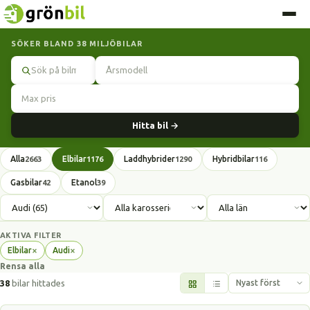
SÖKER BLAND 38 MILJÖBILAR
Sök
Hitta bil →
Alla
Elbilar
Laddhybrider
Hybridbilar
2663
1176
1290
116
Gasbilar
Etanol
42
39
AKTIVA FILTER
×
×
Elbilar
Audi
Ta
Ta
Rensa alla
bort
bort
filter
filter
38
bilar hittades