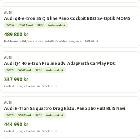
Elbil
AUDI
Audi q8-e-tron 55 Q S line Pano Cockpit B&O Sv-Optik MOMS
2024
12427 mil
SUV
Automatisk
489 800 kr
Riddermark Bil, Veddesta - Järfälla · Veddestavägen 2, JÄRFÄLLA
Elbil
AUDI
Audi Q4 40 e-tron Proline adv. AdapFarth CarPlay PDC
2023
3067 mil
SUV
Automatisk
337 990 kr
Carla AB · Tegelbacken 4a, Stockholm
Elbil
AUDI
Audi E-Tron 55 quattro Drag Elstol Pano 360 HuD BLIS Navi
2023
3587 mil
SUV
Automatisk
444 990 kr
Carla AB · Tegelbacken 4a, Stockholm