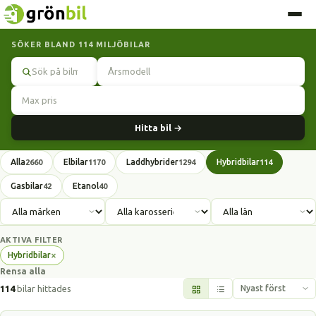
SÖKER BLAND 114 MILJÖBILAR
Sök
Hitta bil →
Alla
Elbilar
Laddhybrider
Hybridbilar
2660
1170
1294
114
Gasbilar
Etanol
42
40
AKTIVA FILTER
×
Hybridbilar
Ta
Rensa alla
bort
filter
114
bilar hittades