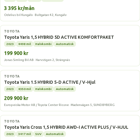
3 395 kr/mån
Odelius bil Kungälv · Bultgatan 42, Kungälv
Hybrid
TOYOTA
Toyota Yaris 1,5 HYBRID 5D ACTIVE KOMFORTPAKET
2023
4498 mil
Halvkombi
Automatisk
199 900 kr
Jonas Simling Bil AB · Harvstigen 2, Strängnäs
Hybrid
TOYOTA
Toyota Yaris 1.5 HYBRID 5-D ACTIVE / V-Hjul
2023
4350 mil
Halvkombi
Automatisk
209 900 kr
Europeiska Motor AB / Toyota Center Rissne · Madenvägen 5, SUNDBYBERG
Hybrid
TOYOTA
Toyota Yaris Cross 1,5 HYBRID AWD-I ACTIVE PLUS / V-HJUL
2023
3417 mil
SUV
Automatisk