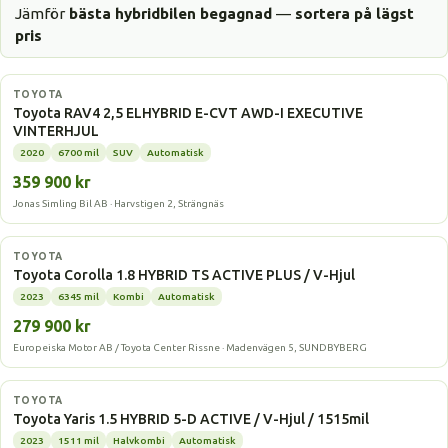
Jämför
bästa hybridbilen begagnad
—
sortera på lägst
pris
Hybrid
TOYOTA
Toyota RAV4 2,5 ELHYBRID E-CVT AWD-I EXECUTIVE
VINTERHJUL
2020
6700 mil
SUV
Automatisk
359 900 kr
Jonas Simling Bil AB · Harvstigen 2, Strängnäs
Hybrid
TOYOTA
Toyota Corolla 1.8 HYBRID TS ACTIVE PLUS / V-Hjul
2023
6345 mil
Kombi
Automatisk
279 900 kr
Europeiska Motor AB / Toyota Center Rissne · Madenvägen 5, SUNDBYBERG
Hybrid
TOYOTA
Toyota Yaris 1.5 HYBRID 5-D ACTIVE / V-Hjul / 1515mil
2023
1511 mil
Halvkombi
Automatisk