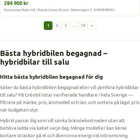
284 900 kr
Europeiska Motor AB / Toyota Center Rissne · Madenvägen 5, SUNDBYBERG
1
2
3
…
10
»
Bästa hybridbilen begagnad –
hybridbilar till salu
Hitta bästa hybridbilen begagnad för dig
Söker du bästa hybridbilen begagnad eller vill jämföra hybridbilar
till salu? På Grönbil listar verifierade handlare i hela Sverige —
filtrera på märke, pris, årsmodell och län, och sortera på lägst pris
när budgeten styr.
Hybrid passar dig som vill sänka bränslekostnaden utan att
behöva ladda via kabel varje dag. Många modeller kan köras
kortare sträckor på el och återvinna energi vid inbromsning.