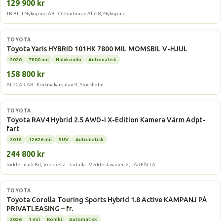
129 900 kr
TB BIL I Nyköping AB · Oldenburgs Allè 8, Nyköping
Hybrid
TOYOTA
Toyota Yaris HYBRID 101HK 7800 MIL MOMSBIL V-HJUL
2020
7800 mil
Halvkombi
Automatisk
158 800 kr
ALPCAR AB · Krukmakargatan 9, Stockholm
Hybrid
TOYOTA
Toyota RAV4 Hybrid 2.5 AWD-i X-Edition Kamera Värm Adpt-
fart
2018
12626 mil
SUV
Automatisk
244 800 kr
Riddermark Bil, Veddesta - Järfälla · Veddestavägen 2, JÄRFÄLLA
Hybrid
TOYOTA
Toyota Corolla Touring Sports Hybrid 1.8 Active KAMPANJ PÅ
PRIVATLEASING – fr.
2026
1 mil
Kombi
Automatisk