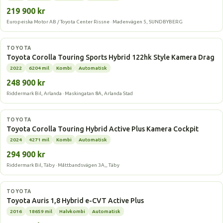
219 900 kr
Europeiska Motor AB / Toyota Center Rissne · Madenvägen 5, SUNDBYBERG
Hybrid
TOYOTA
Toyota Corolla Touring Sports Hybrid 122hk Style Kamera Drag
2022
6204 mil
Kombi
Automatisk
248 900 kr
Riddermark Bil, Arlanda · Maskingatan 8A, Arlanda Stad
Hybrid
TOYOTA
Toyota Corolla Touring Hybrid Active Plus Kamera Cockpit
2024
4271 mil
Kombi
Automatisk
294 900 kr
Riddermark Bil, Täby · Måttbandsvägen 3A,, Täby
Hybrid
TOYOTA
Toyota Auris 1,8 Hybrid e-CVT Active Plus
2016
18659 mil
Halvkombi
Automatisk