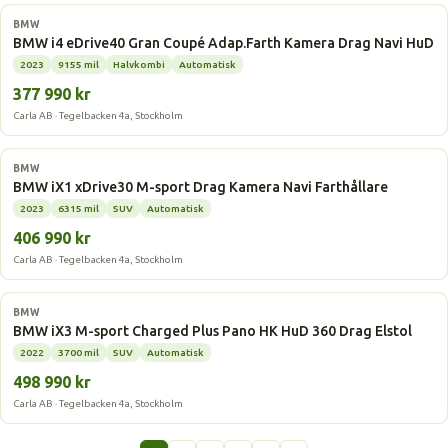
Elbil
BMW
BMW i4 eDrive40 Gran Coupé Adap.Farth Kamera Drag Navi HuD
2023
9155 mil
Halvkombi
Automatisk
377 990 kr
Carla AB · Tegelbacken 4a, Stockholm
Elbil
BMW
BMW iX1 xDrive30 M-sport Drag Kamera Navi Farthållare
2023
6315 mil
SUV
Automatisk
406 990 kr
Carla AB · Tegelbacken 4a, Stockholm
Elbil
BMW
BMW iX3 M-sport Charged Plus Pano HK HuD 360 Drag Elstol
2022
3700 mil
SUV
Automatisk
498 990 kr
Carla AB · Tegelbacken 4a, Stockholm