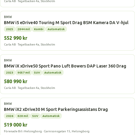
Carla AB · Tegelbacken 4a, Stockholm
Elbil
BMW
BMW i5 eDrive40 Touring M Sport Drag BSM Kamera DA V-hjul
2025
2844 mil
Kombi
Automatisk
552 990 kr
Carla AB · Tegelbacken 4a, Stockholm
Elbil
BMW
BMW iX xDrive50 Sport Pano Luft Bowers DAP Laser 360 Drag
2023
9057 mil
SUV
Automatisk
580 990 kr
Carla AB · Tegelbacken 4a, Stockholm
Elbil
BMW
BMW iX2 xDrive30 M Sport Parkeringsassistans Drag
2026
828 mil
SUV
Automatisk
519 000 kr
Förenade Bil i Helsingborg · Garnisonsgatan 15, Helsingborg