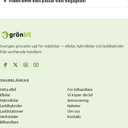
Vilken BMW elbil passar bäst begagnad?
Sveriges grönaste sajt för miljöbilar — elbilar, hybridbilar och laddhybrider
från verifierade handlare.
SNABBLÄNKAR
Hitta elbil
För bilhandlare
Elbilar
Vi köper din bil
Hybridbilar
Annonsering
Laddhybrider
Nyheter
Laddstationer
Om oss
Verkstäder
Kontakt
Bilhandlare