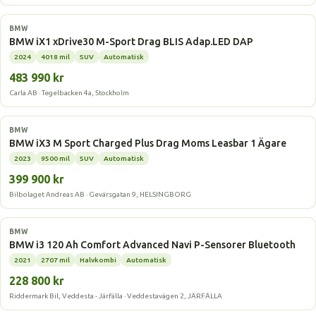
Elbil
BMW
BMW iX1 xDrive30 M-Sport Drag BLIS Adap.LED DAP
2024
4018 mil
SUV
Automatisk
483 990 kr
Carla AB · Tegelbacken 4a, Stockholm
Elbil
BMW
BMW iX3 M Sport Charged Plus Drag Moms Leasbar 1 Ägare
2023
9500 mil
SUV
Automatisk
399 900 kr
Bilbolaget Andreas AB · Gevärsgatan 9, HELSINGBORG
Elbil
BMW
BMW i3 120 Ah Comfort Advanced Navi P-Sensorer Bluetooth
2021
2707 mil
Halvkombi
Automatisk
228 800 kr
Riddermark Bil, Veddesta - Järfälla · Veddestavägen 2, JÄRFÄLLA