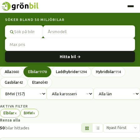
SÖKER BLAND 50 MILJÖBILAR
Sök
Hitta bil →
Alla
Elbilar
Laddhybrider
Hybridbilar
2660
1170
1294
114
Gasbilar
Etanol
42
40
AKTIVA FILTER
×
×
Elbilar
BMW
Ta
Ta
Rensa alla
bort
bort
filter
filter
50
bilar hittades