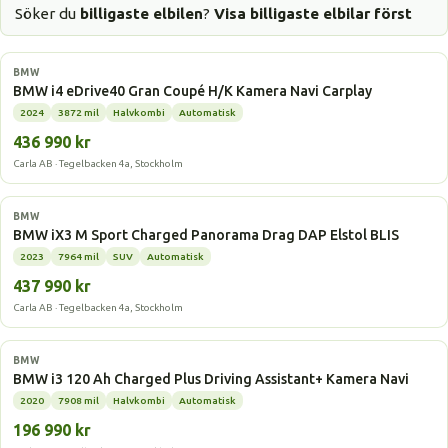
Söker du
billigaste elbilen
?
Visa billigaste elbilar först
Elbil
BMW
BMW i4 eDrive40 Gran Coupé H/K Kamera Navi Carplay
2024
3872 mil
Halvkombi
Automatisk
436 990 kr
Carla AB · Tegelbacken 4a, Stockholm
Elbil
BMW
BMW iX3 M Sport Charged Panorama Drag DAP Elstol BLIS
2023
7964 mil
SUV
Automatisk
437 990 kr
Carla AB · Tegelbacken 4a, Stockholm
Elbil
BMW
BMW i3 120 Ah Charged Plus Driving Assistant+ Kamera Navi
2020
7908 mil
Halvkombi
Automatisk
196 990 kr