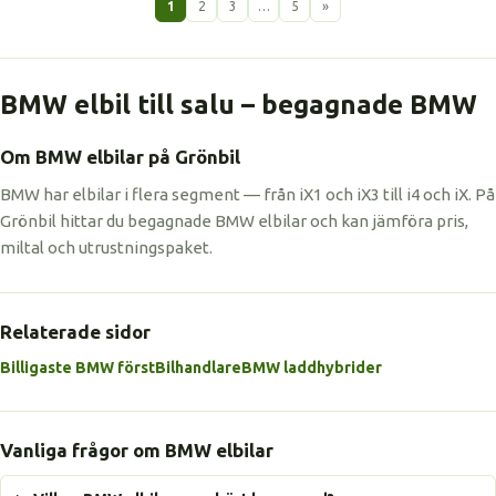
1
2
3
…
5
»
BMW elbil till salu – begagnade BMW
Om BMW elbilar på Grönbil
BMW har elbilar i flera segment — från iX1 och iX3 till i4 och iX. På
Grönbil hittar du begagnade BMW elbilar och kan jämföra pris,
miltal och utrustningspaket.
Relaterade sidor
Billigaste BMW först
Bilhandlare
BMW laddhybrider
Vanliga frågor om BMW elbilar