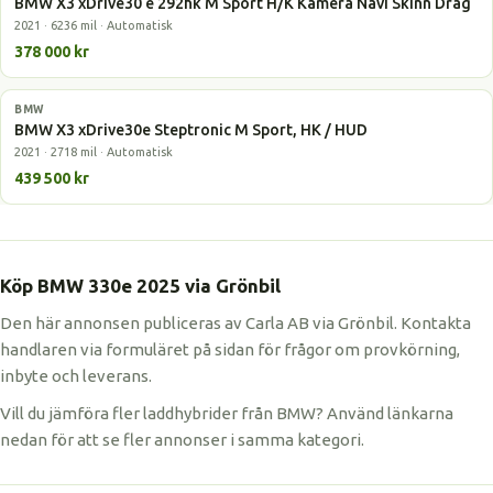
BMW X3 xDrive30 e 292hk M Sport H/K Kamera Navi Skinn Drag
2021 · 6236 mil · Automatisk
378 000 kr
BMW
Laddhybrid
BMW X3 xDrive30e Steptronic M Sport, HK / HUD
2021 · 2718 mil · Automatisk
439 500 kr
Köp BMW 330e 2025 via Grönbil
Den här annonsen publiceras av Carla AB via Grönbil. Kontakta
handlaren via formuläret på sidan för frågor om provkörning,
inbyte och leverans.
Vill du jämföra fler laddhybrider från BMW? Använd länkarna
nedan för att se fler annonser i samma kategori.