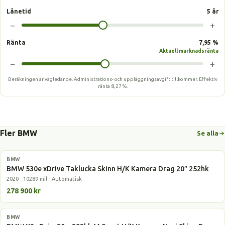
Lånetid
5 år
−
+
Ränta
7,95 %
Aktuell marknadsränta
−
+
Beräkningen är vägledande. Administrations- och uppläggningsavgift tillkommer.
Effektiv
ränta
8,27 %
.
Fler BMW
Se alla
BMW
Laddhybrid
BMW 530e xDrive Taklucka Skinn H/K Kamera Drag 20″ 252hk
2020 · 10289 mil · Automatisk
278 900 kr
BMW
Laddhybrid