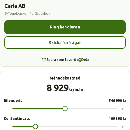
Carla AB
Tegelbacken 4a, Stockholm
Ring handlaren
Skicka förfrågan
Spara som favorit
Dela
Månadskostnad
8 929
kr/mån
Bilens pris
546 990 kr
−
+
Kontantinsats
109 398 kr
−
+