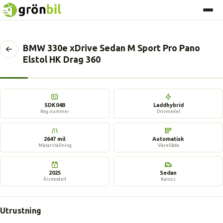
BMW 330e xDrive Sedan M Sport Pro Pano
Tillbaka
Elstol HK Drag 360
till
föregående
sida
17 bilder
SDK04B
Laddhybrid
Reg.nummer
Drivmedel
2647 mil
Automatisk
Mätarställning
Växellåda
2025
Sedan
Årsmodell
Kaross
Utrustning