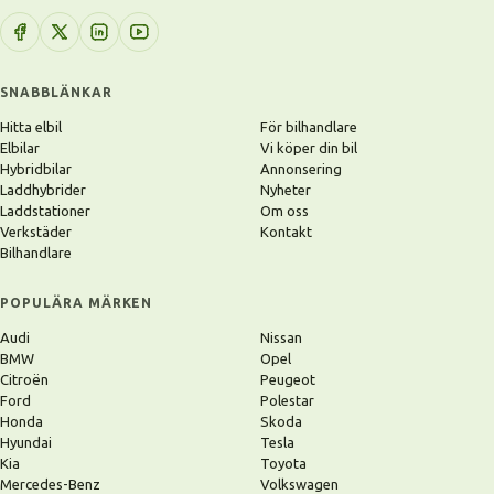
SNABBLÄNKAR
Hitta elbil
För bilhandlare
Elbilar
Vi köper din bil
Hybridbilar
Annonsering
Laddhybrider
Nyheter
Laddstationer
Om oss
Verkstäder
Kontakt
Bilhandlare
POPULÄRA MÄRKEN
Audi
Nissan
BMW
Opel
Citroën
Peugeot
Ford
Polestar
Honda
Skoda
Hyundai
Tesla
Kia
Toyota
Mercedes-Benz
Volkswagen