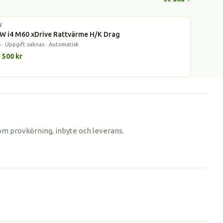
W
l
 i4 M60 xDrive Rattvärme H/K Drag
 · Uppgift saknas · Automatisk
 500 kr
 om provkörning, inbyte och leverans.