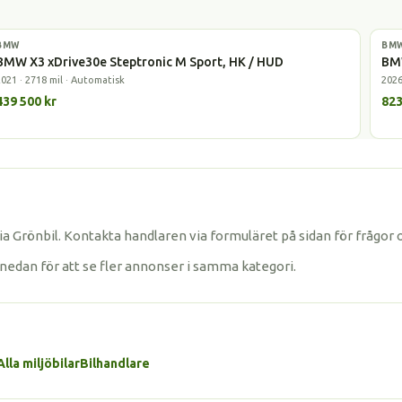
BMW
Laddhybrid
BM
Elbi
BMW X3 xDrive30e Steptronic M Sport, HK / HUD
BMW
2021 · 2718 mil · Automatisk
2026
439 500 kr
823
a Grönbil. Kontakta handlaren via formuläret på sidan för frågor
nedan för att se fler annonser i samma kategori.
Alla miljöbilar
Bilhandlare