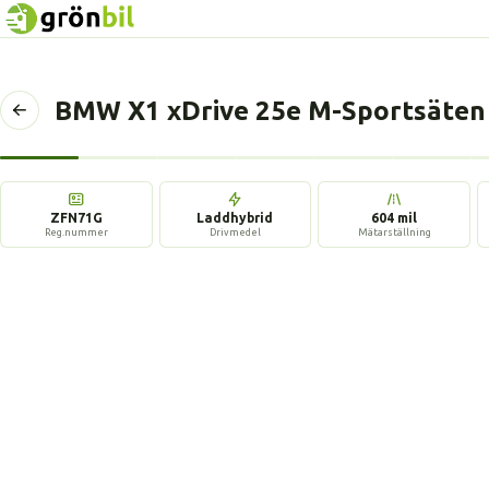
BMW X1 xDrive 25e M-Sportsäten
Tillbaka
till
föregående
sida
ZFN71G
Laddhybrid
604 mil
Reg.nummer
Drivmedel
Mätarställning