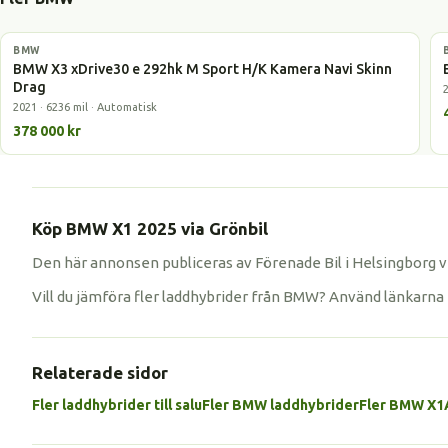
BMW
Laddhybrid
BMW X3 xDrive30 e 292hk M Sport H/K Kamera Navi Skinn
Drag
2021 · 6236 mil · Automatisk
378 000 kr
Köp BMW X1 2025 via Grönbil
Den här annonsen publiceras av Förenade Bil i Helsingborg vi
Vill du jämföra fler laddhybrider från BMW? Använd länkarna 
Relaterade sidor
Fler laddhybrider till salu
Fler BMW laddhybrider
Fler BMW X1