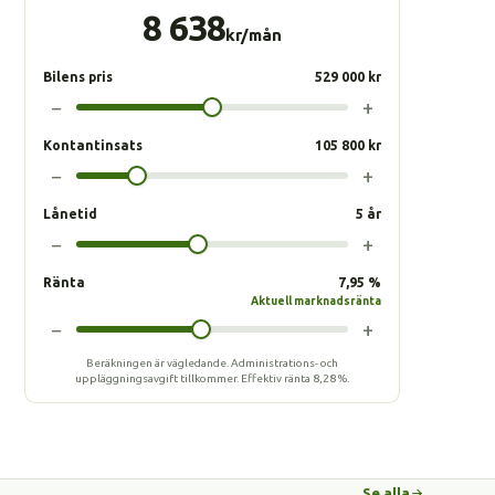
8 638
kr/mån
Bilens pris
529 000 kr
−
+
Kontantinsats
105 800 kr
−
+
Lånetid
5 år
−
+
Ränta
7,95 %
Aktuell marknadsränta
−
+
Beräkningen är vägledande. Administrations- och
uppläggningsavgift tillkommer.
Effektiv ränta
8,28 %
.
Se alla