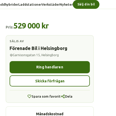
addhybrider
Laddstationer
Verkstäder
Nyheter
Sälj din bil
529 000 kr
Pris:
SÄLJS AV
Förenade Bil i Helsingborg
Garnisonsgatan 15, Helsingborg
Ring handlaren
Skicka förfrågan
Spara som favorit
Dela
Månadskostnad