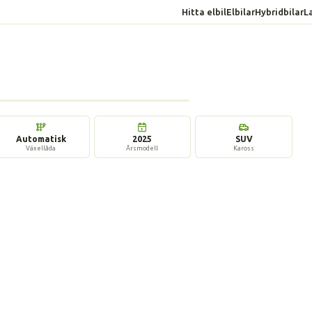
Hitta elbil
Elbilar
Hybridbilar
L
10 bilder
Automatisk
2025
SUV
Växellåda
Årsmodell
Kaross