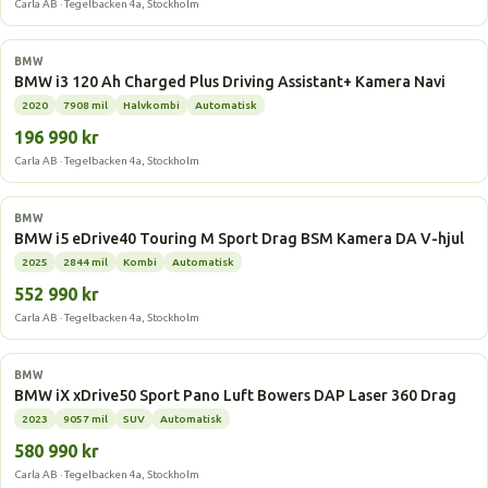
Carla AB · Tegelbacken 4a, Stockholm
Elbil
BMW
BMW i3 120 Ah Charged Plus Driving Assistant+ Kamera Navi
2020
7908 mil
Halvkombi
Automatisk
196 990 kr
Carla AB · Tegelbacken 4a, Stockholm
Elbil
BMW
BMW i5 eDrive40 Touring M Sport Drag BSM Kamera DA V-hjul
2025
2844 mil
Kombi
Automatisk
552 990 kr
Carla AB · Tegelbacken 4a, Stockholm
Elbil
BMW
BMW iX xDrive50 Sport Pano Luft Bowers DAP Laser 360 Drag
2023
9057 mil
SUV
Automatisk
580 990 kr
Carla AB · Tegelbacken 4a, Stockholm