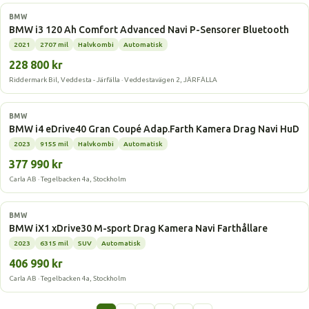
Elbil
BMW
BMW i3 120 Ah Comfort Advanced Navi P-Sensorer Bluetooth
2021
2707 mil
Halvkombi
Automatisk
228 800 kr
Riddermark Bil, Veddesta - Järfälla · Veddestavägen 2, JÄRFÄLLA
Elbil
BMW
BMW i4 eDrive40 Gran Coupé Adap.Farth Kamera Drag Navi HuD
2023
9155 mil
Halvkombi
Automatisk
377 990 kr
Carla AB · Tegelbacken 4a, Stockholm
Elbil
BMW
BMW iX1 xDrive30 M-sport Drag Kamera Navi Farthållare
2023
6315 mil
SUV
Automatisk
406 990 kr
Carla AB · Tegelbacken 4a, Stockholm