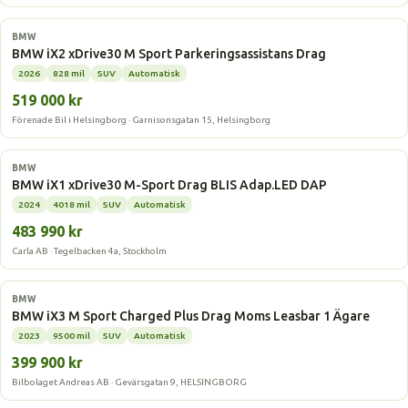
Elbil
BMW
BMW iX2 xDrive30 M Sport Parkeringsassistans Drag
2026
828 mil
SUV
Automatisk
519 000 kr
Förenade Bil i Helsingborg · Garnisonsgatan 15, Helsingborg
Elbil
BMW
BMW iX1 xDrive30 M-Sport Drag BLIS Adap.LED DAP
2024
4018 mil
SUV
Automatisk
483 990 kr
Carla AB · Tegelbacken 4a, Stockholm
Elbil
BMW
BMW iX3 M Sport Charged Plus Drag Moms Leasbar 1 Ägare
2023
9500 mil
SUV
Automatisk
399 900 kr
Bilbolaget Andreas AB · Gevärsgatan 9, HELSINGBORG