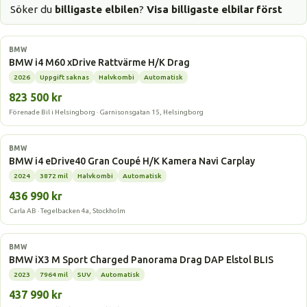
Söker du
billigaste elbilen
?
Visa billigaste elbilar först
Elbil
BMW
BMW i4 M60 xDrive Rattvärme H/K Drag
2026
Uppgift saknas
Halvkombi
Automatisk
823 500 kr
Förenade Bil i Helsingborg · Garnisonsgatan 15, Helsingborg
Elbil
BMW
BMW i4 eDrive40 Gran Coupé H/K Kamera Navi Carplay
2024
3872 mil
Halvkombi
Automatisk
436 990 kr
Carla AB · Tegelbacken 4a, Stockholm
Elbil
BMW
BMW iX3 M Sport Charged Panorama Drag DAP Elstol BLIS
2023
7964 mil
SUV
Automatisk
437 990 kr