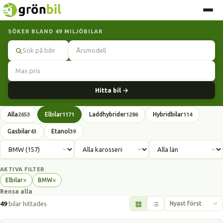
SÖKER BLAND 49 MILJÖBILAR
Sök
Hitta bil →
Alla
Elbilar
Laddhybrider
Hybridbilar
2653
1171
1286
114
Gasbilar
Etanol
43
39
AKTIVA FILTER
×
×
Elbilar
BMW
Ta
Ta
Rensa alla
bort
bort
filter
filter
49
bilar hittades