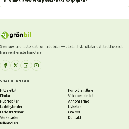
Vilken BMW elbil passar bäst begagnad?
Sveriges grönaste sajt för miljöbilar — elbilar, hybridbilar och laddhybrider
från verifierade handlare.
SNABBLÄNKAR
Hitta elbil
För bilhandlare
Elbilar
Vi köper din bil
Hybridbilar
Annonsering
Laddhybrider
Nyheter
Laddstationer
Om oss
Verkstäder
Kontakt
Bilhandlare