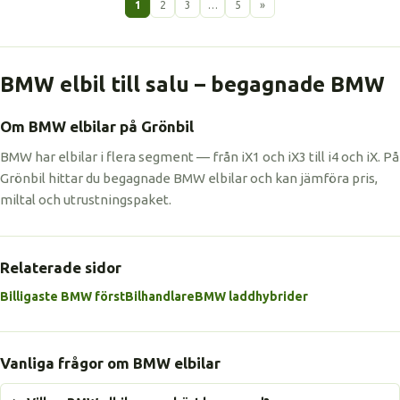
1
2
3
…
5
»
BMW elbil till salu – begagnade BMW
Om BMW elbilar på Grönbil
BMW har elbilar i flera segment — från iX1 och iX3 till i4 och iX. På
Grönbil hittar du begagnade BMW elbilar och kan jämföra pris,
miltal och utrustningspaket.
Relaterade sidor
Billigaste BMW först
Bilhandlare
BMW laddhybrider
Vanliga frågor om BMW elbilar