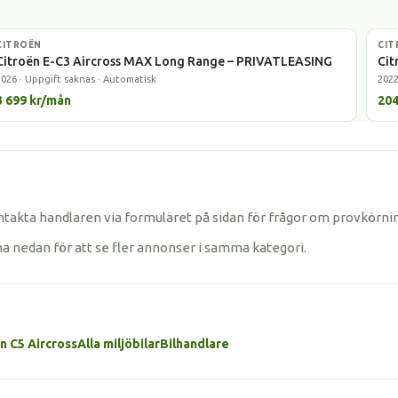
CITROËN
Elbil
CIT
Elbi
Citroën E-C3 Aircross MAX Long Range – PRIVATLEASING
Cit
2026 · Uppgift saknas · Automatisk
2022
3 699 kr/mån
204
takta handlaren via formuläret på sidan för frågor om provkörnin
na nedan för att se fler annonser i samma kategori.
ën C5 Aircross
Alla miljöbilar
Bilhandlare