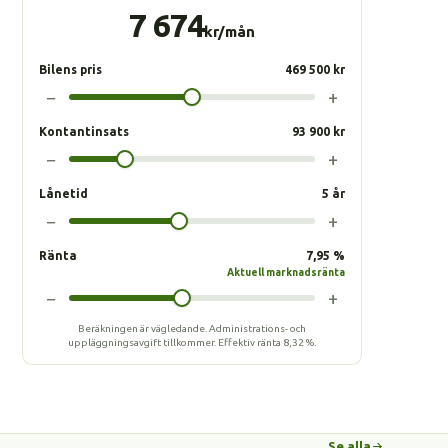
7 674
kr/mån
Bilens pris
469 500 kr
−
+
Kontantinsats
93 900 kr
−
+
Lånetid
5 år
−
+
Ränta
7,95 %
Aktuell marknadsränta
−
+
Beräkningen är vägledande. Administrations- och
uppläggningsavgift tillkommer.
Effektiv ränta
8,32 %
.
Se alla