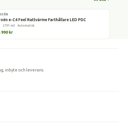
ROËN
l
roën e-C4 Feel Rattvärme Farthållare LED PDC
 · 2701 mil · Automatisk
 990 kr
g, inbyte och leverans.