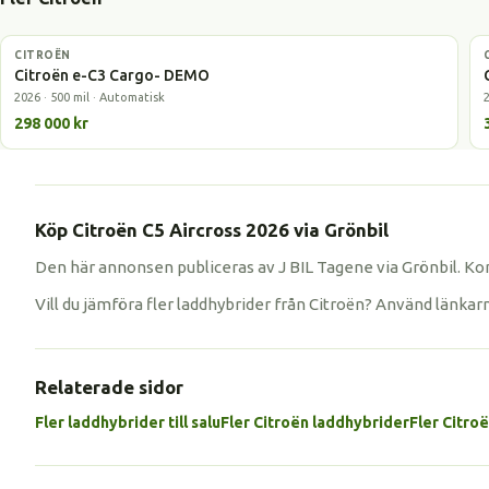
CITROËN
Elbil
Citroën e-C3 Cargo- DEMO
2026 · 500 mil · Automatisk
298 000 kr
Köp Citroën C5 Aircross 2026 via Grönbil
Den här annonsen publiceras av J BIL Tagene via Grönbil. Kon
Vill du jämföra fler laddhybrider från Citroën? Använd länkar
Relaterade sidor
Fler laddhybrider till salu
Fler Citroën laddhybrider
Fler Citro