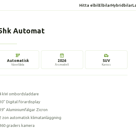
Hitta elbil
Elbilar
Hybridbilar
L
95hk Automat
7 bilder
Automatisk
2026
SUV
Växellåda
Årsmodell
Kaross
4 kW ombordsladdare
10’’ Digital förardisplay
19” Aluminiumfälgar Zicron
2 zon automatisk klimatanläggning
360 graders kamera