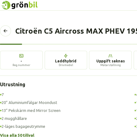
Citroën C5 Aircross MAX PHEV 1
Tillbaka
till
föregående
sida
-
Laddhybrid
Uppgift saknas
Reg.nummer
Drivmedel
Mätarställning
Utrustning
7
20” Aluminiumfälgar Moondust
13” Pekskärm med Mirror Screen
2 mugghållare
2-läges bagageutrymme
Visa alla 50 tillval