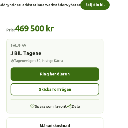
addhybrider
Laddstationer
Verkstäder
Nyheter
Sälj din bil
469 500 kr
Pris:
SÄLJS AV
J BIL Tagene
Tagenevägen 30, Hisings Kärra
Ring handlaren
Skicka förfrågan
Spara som favorit
Dela
Månadskostnad