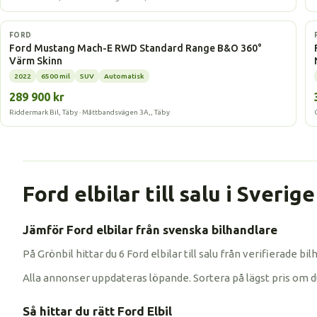
Elbil
FORD
Ford Mustang Mach-E RWD Standard Range B&O 360°
Värm Skinn
2022
6500 mil
SUV
Automatisk
289 900 kr
Riddermark Bil, Täby · Måttbandsvägen 3A,, Täby
Ford elbilar till salu i Sverige
Jämför Ford elbilar från svenska bilhandlare
På Grönbil hittar du 6 Ford elbilar till salu från verifierade 
Alla annonser uppdateras löpande. Sortera på lägst pris om du vi
Så hittar du rätt Ford Elbil