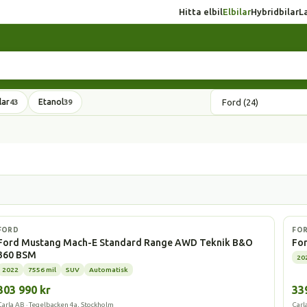
Hitta elbil
Elbilar
Hybridbilar
L
lar
Etanol
43
39
Elbil
Elbi
FORD
FO
Ford Mustang Mach-E Standard Range AWD Teknik B&O
Fo
360 BSM
20
2022
7556 mil
SUV
Automatisk
303 990 kr
33
Carla AB · Tegelbacken 4a, Stockholm
Carl