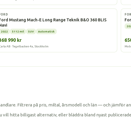
Elbil
Elbi
FORD
FO
Ford Mustang Mach-E Long Range Teknik B&O 360 BLIS
For
Navi
20
2022
5112 mil
SUV
Automatisk
368 990 kr
65
Carla AB · Tegelbacken 4a, Stockholm
Mobi
bilhandlare. Filtrera på pris, miltal, årsmodell och län — och jämfö
ll hitta billigast alternativ, eller bläddra bland nyast publicerade 