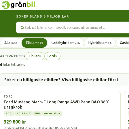
SÖKER BLAND 6 MILJÖBILAR
Sök
Alla
Elbilar
Laddhybrider
Hybridbilar
Gasbi
2653
1171
1286
114
×
×
Elbilar
Ford
AKTIVA FILTER
Ta
Ta
bort
bort
6
bilar hittades
filter
filter
Söker du
billigaste elbilen
?
Visa billigaste elbilar först
Elbil
FORD
Ford Mustang Mach-E Long Range AWD Pano B&O 360°
Dragkrok
2021
10185 mil
SUV
Automatisk
329 800 kr
Riddermark Bil, Arlanda · Maskingatan 8A, Arlanda Stad