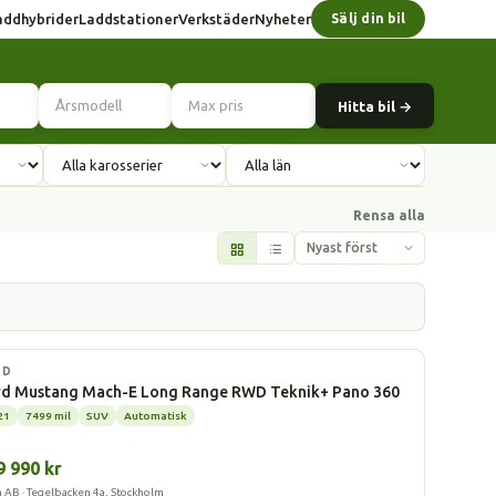
addhybrider
Laddstationer
Verkstäder
Nyheter
Sälj din bil
Hitta bil →
Rensa alla
l
RD
rd Mustang Mach-E Long Range RWD Teknik+ Pano 360
21
7499 mil
SUV
Automatisk
9 990 kr
a AB · Tegelbacken 4a, Stockholm