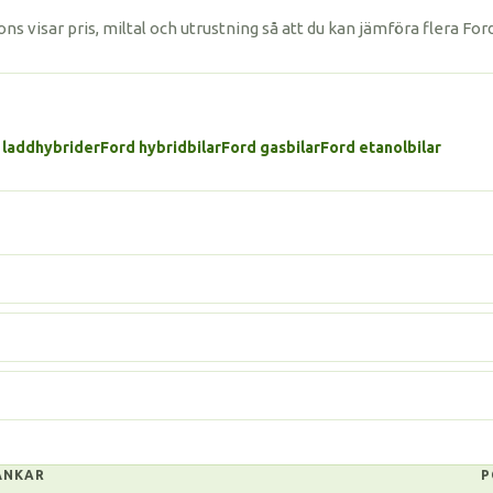
ns visar pris, miltal och utrustning så att du kan jämföra flera For
 laddhybrider
Ford hybridbilar
Ford gasbilar
Ford etanolbilar
ÄNKAR
P