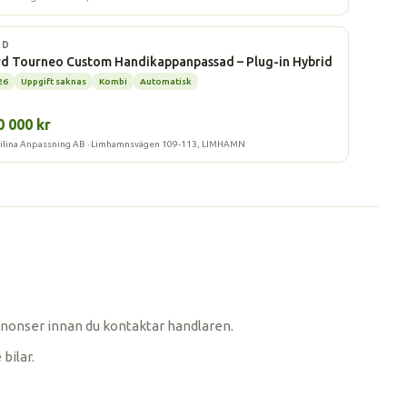
l
RD
d Tourneo Custom Handikappanpassad – Plug-in Hybrid
26
Uppgift saknas
Kombi
Automatisk
0 000 kr
lina Anpassning AB · Limhamnsvägen 109-113, LIMHAMN
r annonser innan du kontaktar handlaren.
bilar.