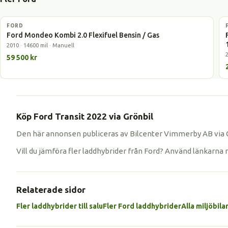
FORD
Gasbil
Ford Mondeo Kombi 2.0 Flexifuel Bensin / Gas
2010 · 14600 mil · Manuell
59 500 kr
Köp Ford Transit 2022 via Grönbil
Den här annonsen publiceras av Bilcenter Vimmerby AB via Gr
Vill du jämföra fler laddhybrider från Ford? Använd länkarna 
Relaterade sidor
Fler laddhybrider till salu
Fler Ford laddhybrider
Alla miljöbila