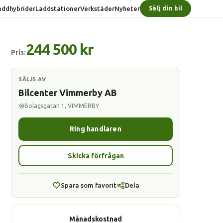
addhybrider
Laddstationer
Verkstäder
Nyheter
Sälj din bil
244 500 kr
Pris:
SÄLJS AV
Bilcenter Vimmerby AB
Bolagsgatan 1, VIMMERBY
Ring handlaren
Skicka förfrågan
Spara som favorit
Dela
Månadskostnad