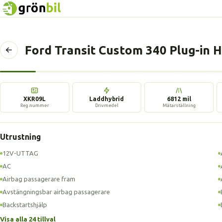
Ford Transit Custom 340 Plug-in 
Tillbaka
till
föregående
sida
XKR09L
Laddhybrid
6812 mil
Reg.nummer
Drivmedel
Mätarställning
Utrustning
12V-UTTAG
AC
Airbag passagerare fram
Avstängningsbar airbag passagerare
Backstartshjälp
Visa alla 24 tillval