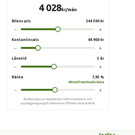
4 028
kr/mån
Bilens pris
244 500 kr
−
+
Kontantinsats
48 900 kr
−
+
Lånetid
5 år
−
+
Ränta
7,95 %
Aktuell marknadsränta
−
+
Beräkningen är vägledande. Administrations- och
uppläggningsavgift tillkommer.
Effektiv ränta
8,66 %
.
Se alla