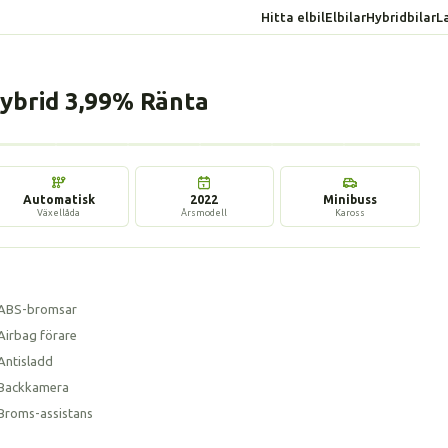
Hitta elbil
Elbilar
Hybridbilar
L
Hybrid 3,99% Ränta
17 bilder
Automatisk
2022
Minibuss
Växellåda
Årsmodell
Kaross
ABS-bromsar
Airbag förare
Antisladd
Backkamera
Broms-assistans