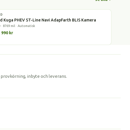
RD
dhybrid
d Kuga PHEV ST-Line Navi AdapFarth BLIS Kamera
 · 8769 mil · Automatisk
 990 kr
provkörning, inbyte och leverans.