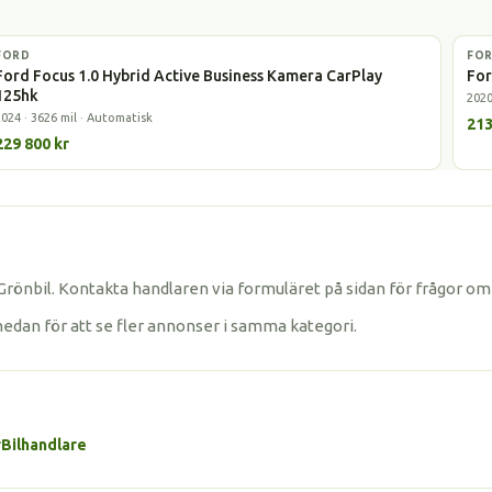
FORD
Laddhybrid
FO
Lad
Ford Focus 1.0 Hybrid Active Business Kamera CarPlay
For
125hk
2020
2024 · 3626 mil · Automatisk
213
229 800 kr
önbil. Kontakta handlaren via formuläret på sidan för frågor om 
nedan för att se fler annonser i samma kategori.
r
Bilhandlare