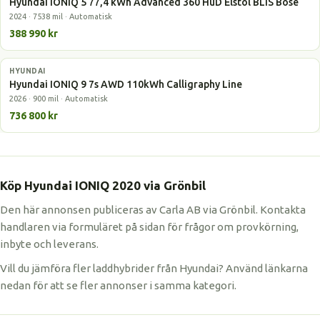
Hyundai IONIQ 5 77,4 kWh Advanced 360 HuD Elstol BLIS Bose
2024 · 7538 mil · Automatisk
388 990 kr
HYUNDAI
Elbil
Hyundai IONIQ 9 7s AWD 110kWh Calligraphy Line
2026 · 900 mil · Automatisk
736 800 kr
Köp Hyundai IONIQ 2020 via Grönbil
Den här annonsen publiceras av Carla AB via Grönbil. Kontakta
handlaren via formuläret på sidan för frågor om provkörning,
inbyte och leverans.
Vill du jämföra fler laddhybrider från Hyundai? Använd länkarna
nedan för att se fler annonser i samma kategori.