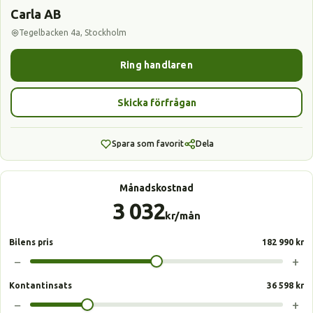
Carla AB
Tegelbacken 4a, Stockholm
Ring handlaren
Skicka förfrågan
Spara som favorit
Dela
Månadskostnad
3 032
kr/mån
Bilens pris
182 990 kr
−
+
Kontantinsats
36 598 kr
−
+