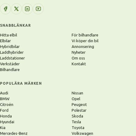
SNABBLÄNKAR
Hitta elbil
För bilhandlare
Elbilar
Vi köper din bil
Hybridbilar
Annonsering
Laddhybrider
Nyheter
Laddstationer
Om oss
Verkstäder
Kontakt
Bilhandlare
POPULÄRA MÄRKEN
Audi
Nissan
BMW
Opel
Citroën
Peugeot
Ford
Polestar
Honda
Skoda
Hyundai
Tesla
Kia
Toyota
Mercedes-Benz
Volkswagen