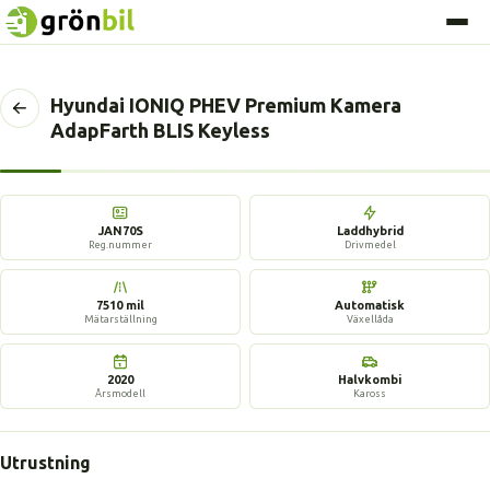
Hyundai IONIQ PHEV Premium Kamera
Tillbaka
AdapFarth BLIS Keyless
till
föregående
sida
17 bilder
JAN70S
Laddhybrid
Reg.nummer
Drivmedel
7510 mil
Automatisk
Mätarställning
Växellåda
2020
Halvkombi
Årsmodell
Kaross
Utrustning