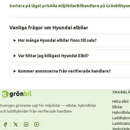
Sortera på lägst pris
Alla miljöbilar
Bilhandlare på Grönbil
Hyun
Vanliga frågor om Hyundai elbilar
Hur många Hyundai elbilar finns till salu?
Var hittar jag billigast Hyundai Elbil?
Kommer annonserna från verifierade handlare?
SNABBL
Hitta elbil
Sveriges grönaste sajt för miljöbilar — elbilar, hybridbilar
Elbilar
och laddhybrider från verifierade handlare.
Hybridbila
Laddhybri
Laddstati
Verkstäde