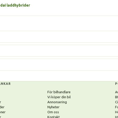
dai laddhybrider
ÄNKAR
P
För bilhandlare
A
Vi köper din bil
B
r
Annonsering
C
der
Nyheter
F
oner
Om oss
H
r
Kontakt
H