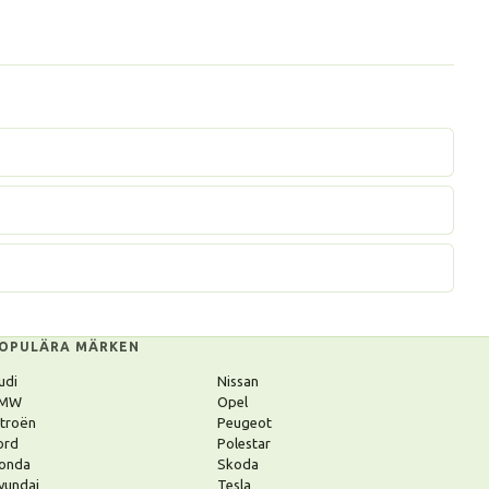
OPULÄRA MÄRKEN
udi
Nissan
MW
Opel
itroën
Peugeot
ord
Polestar
onda
Skoda
yundai
Tesla