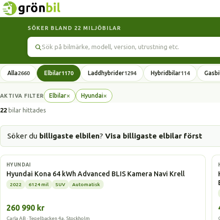
SÖKER BLAND 22 MILJÖBILAR
Sök
Alla
Elbilar
Laddhybrider
Hybridbilar
Gasbi
2660
1170
1294
114
×
×
Elbilar
Hyundai
AKTIVA FILTER
Ta
Ta
bort
bort
22
bilar hittades
filter
filter
Söker du
billigaste elbilen
?
Visa billigaste elbilar först
Elbil
HYUNDAI
Hyundai Kona 64 kWh Advanced BLIS Kamera Navi Krell
2022
6124 mil
SUV
Automatisk
260 990 kr
Carla AB · Tegelbacken 4a, Stockholm