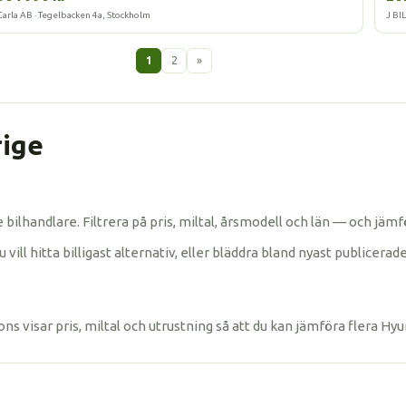
Carla AB · Tegelbacken 4a, Stockholm
J BI
1
2
»
rige
ade bilhandlare. Filtrera på pris, miltal, årsmodell och län — och j
ll hitta billigast alternativ, eller bläddra bland nyast publicerade 
ons visar pris, miltal och utrustning så att du kan jämföra flera Hy