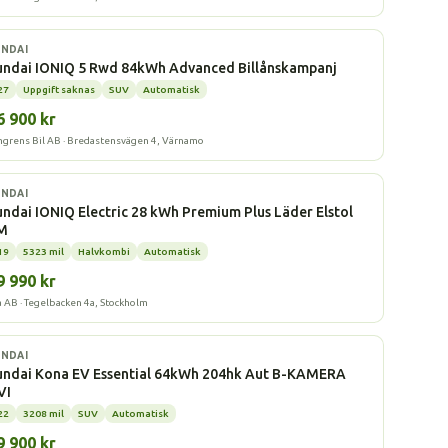
l
NDAI
undai IONIQ 5 Rwd 84kWh Advanced Billånskampanj
27
Uppgift saknas
SUV
Automatisk
6 900 kr
grens Bil AB · Bredastensvägen 4, Värnamo
l
NDAI
ndai IONIQ Electric 28 kWh Premium Plus Läder Elstol
M
19
5323 mil
Halvkombi
Automatisk
9 990 kr
a AB · Tegelbacken 4a, Stockholm
l
NDAI
undai Kona EV Essential 64kWh 204hk Aut B-KAMERA
VI
22
3208 mil
SUV
Automatisk
9 900 kr