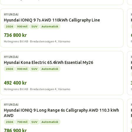
Elbil
HYUNDAI
Hyundai IONIQ 9 7s AWD 110kWh Calligraphy Line
2026
900 mil
SUV
Automatisk
736 800 kr
Holmgrens Bil AB · Bredastensvägen 4, Värnamo
Elbil
HYUNDAI
Hyundai Kona Electric 65.4kWh Essential My26
2026
900 mil
SUV
Automatisk
492 400 kr
Holmgrens Bil AB · Bredastensvägen 4, Värnamo
Elbil
HYUNDAI
Hyundai IONIQ 9 Long Range 6s Calligraphy AWD 110.3 kWh
AWD
2026
700 mil
SUV
Automatisk
786 900 kr