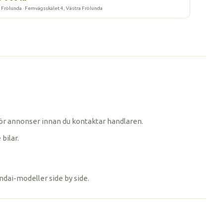
L Frölunda · Femvägsskälet 4, Västra Frölunda
ämför annonser innan du kontaktar handlaren.
bilar.
undai-modeller side by side.