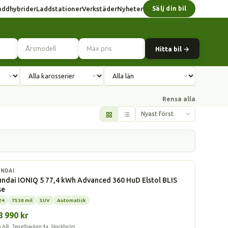
addhybrider
Laddstationer
Verkstäder
Nyheter
Sälj din bil
Hitta bil →
Rensa alla
l
NDAI
ndai IONIQ 5 77,4 kWh Advanced 360 HuD Elstol BLIS
se
24
7538 mil
SUV
Automatisk
8 990 kr
a AB · Tegelbacken 4a, Stockholm