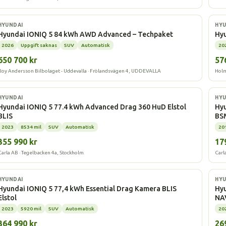
Elbil
Elbi
HYUNDAI
HYU
Hyundai IONIQ 5 84 kWh AWD Advanced – Techpaket
Hy
2026
Uppgift saknas
SUV
Automatisk
20
650 700 kr
57
Roy Andersson Bilbolaget - Uddevalla · Frölandsvägen 4, UDDEVALLA
Holm
Elbil
Elbi
HYUNDAI
HYU
Hyundai IONIQ 5 77.4 kWh Advanced Drag 360 HuD Elstol
Hyu
BLIS
BS
2023
8534 mil
SUV
Automatisk
20
355 990 kr
17
Carla AB · Tegelbacken 4a, Stockholm
Carl
Elbil
Elbi
HYUNDAI
HYU
Hyundai IONIQ 5 77,4 kWh Essential Drag Kamera BLIS
Hy
Elstol
NA
2023
5920 mil
SUV
Automatisk
20
364 990 kr
26