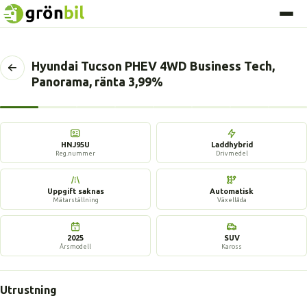
Hyundai Tucson PHEV 4WD Business Tech,
Tillbaka
Panorama, ränta 3,99%
till
föregående
sida
13 bilder
HNJ95U
Laddhybrid
Reg.nummer
Drivmedel
Uppgift saknas
Automatisk
Mätarställning
Växellåda
2025
SUV
Årsmodell
Kaross
Utrustning