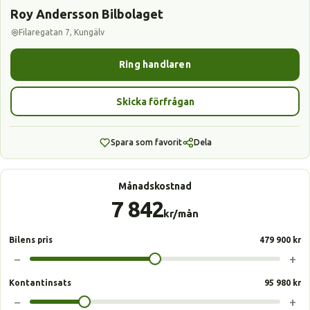
Roy Andersson Bilbolaget
Filaregatan 7, Kungälv
Ring handlaren
Skicka förfrågan
Spara som favorit
Dela
Månadskostnad
7 842
kr/mån
Bilens pris
479 900 kr
−
+
Kontantinsats
95 980 kr
−
+