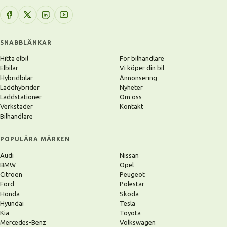
SNABBLÄNKAR
Hitta elbil
För bilhandlare
Elbilar
Vi köper din bil
Hybridbilar
Annonsering
Laddhybrider
Nyheter
Laddstationer
Om oss
Verkstäder
Kontakt
Bilhandlare
POPULÄRA MÄRKEN
Audi
Nissan
BMW
Opel
Citroën
Peugeot
Ford
Polestar
Honda
Skoda
Hyundai
Tesla
Kia
Toyota
Mercedes-Benz
Volkswagen