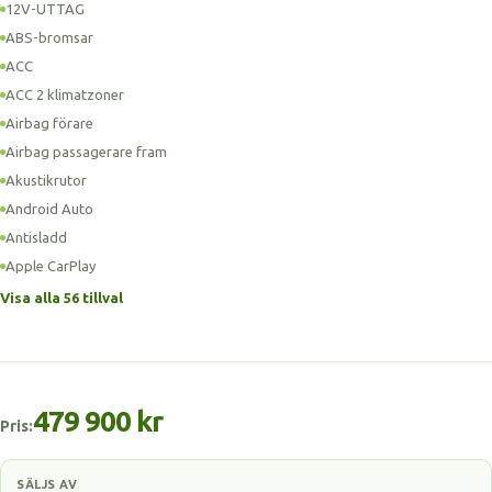
12V-UTTAG
ABS-bromsar
ACC
ACC 2 klimatzoner
Airbag förare
Airbag passagerare fram
Akustikrutor
Android Auto
Antisladd
Apple CarPlay
Visa alla 56 tillval
479 900 kr
Pris:
SÄLJS AV