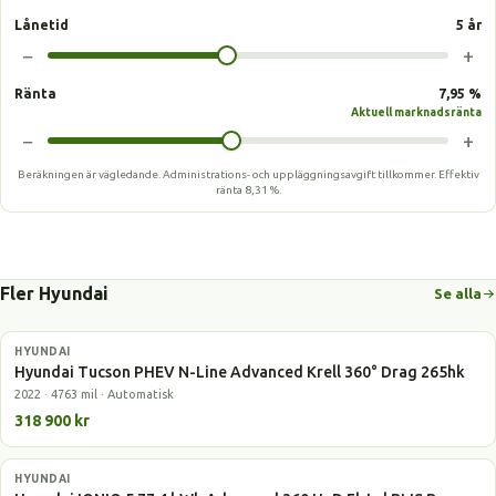
Lånetid
5 år
−
+
Ränta
7,95 %
Aktuell marknadsränta
−
+
Beräkningen är vägledande. Administrations- och uppläggningsavgift tillkommer.
Effektiv
ränta
8,31 %
.
Fler Hyundai
Se alla
HYUNDAI
Laddhybrid
Hyundai Tucson PHEV N-Line Advanced Krell 360° Drag 265hk
2022 · 4763 mil · Automatisk
318 900 kr
HYUNDAI
Elbil