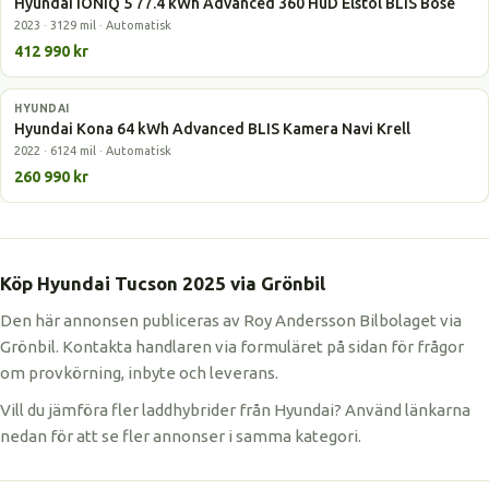
Hyundai IONIQ 5 77.4 kWh Advanced 360 HuD Elstol BLIS Bose
2023 · 3129 mil · Automatisk
412 990 kr
HYUNDAI
Elbil
Hyundai Kona 64 kWh Advanced BLIS Kamera Navi Krell
2022 · 6124 mil · Automatisk
260 990 kr
Köp Hyundai Tucson 2025 via Grönbil
Den här annonsen publiceras av Roy Andersson Bilbolaget via
Grönbil. Kontakta handlaren via formuläret på sidan för frågor
om provkörning, inbyte och leverans.
Vill du jämföra fler laddhybrider från Hyundai? Använd länkarna
nedan för att se fler annonser i samma kategori.