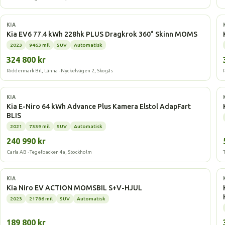
Elbil
KIA
Kia EV6 77.4 kWh 228hk PLUS Dragkrok 360° Skinn MOMS
2023
9463 mil
SUV
Automatisk
324 800 kr
Riddermark Bil, Länna · Nyckelvägen 2, Skogås
Elbil
KIA
Kia E-Niro 64 kWh Advance Plus Kamera Elstol AdapFart
BLIS
2021
7339 mil
SUV
Automatisk
240 990 kr
Carla AB · Tegelbacken 4a, Stockholm
Elbil
KIA
Kia Niro EV ACTION MOMSBIL S+V-HJUL
2023
21786 mil
SUV
Automatisk
189 800 kr