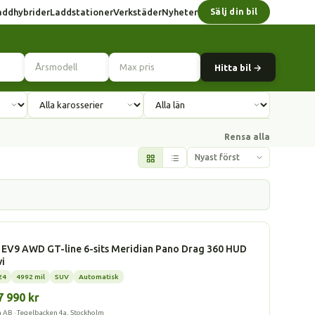
addhybrider
Laddstationer
Verkstäder
Nyheter
Sälj din bil
Hitta bil →
Rensa alla
l
 EV9 AWD GT-line 6-sits Meridian Pano Drag 360 HUD
vi
24
4992 mil
SUV
Automatisk
7 990 kr
a AB · Tegelbacken 4a, Stockholm