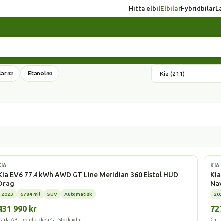
Hitta elbil
Elbilar
Hybridbilar
L
lar
Etanol
42
40
Elbil
Elbi
KIA
KIA
Kia EV6 77.4 kWh AWD GT Line Meridian 360 Elstol HUD
Kia
Drag
Na
2023
6784 mil
SUV
Automatisk
20
431 990 kr
72
Carla AB · Tegelbacken 4a, Stockholm
Carl