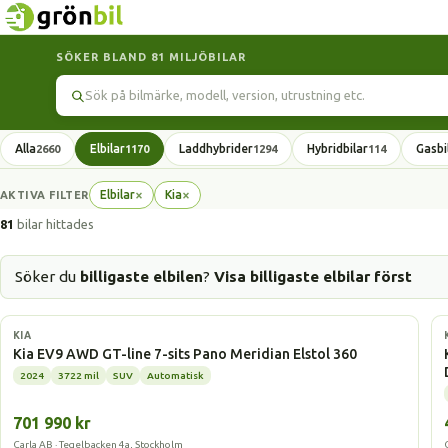
SÖKER BLAND 81 MILJÖBILAR
Sök
Alla
Elbilar
Laddhybrider
Hybridbilar
Gasbi
2660
1170
1294
114
×
×
Elbilar
Kia
AKTIVA FILTER
Ta
Ta
bort
bort
81
bilar hittades
filter
filter
Söker du
billigaste elbilen
?
Visa billigaste elbilar först
Elbil
KIA
Kia EV9 AWD GT-line 7-sits Pano Meridian Elstol 360
2024
3722 mil
SUV
Automatisk
701 990 kr
Carla AB · Tegelbacken 4a, Stockholm