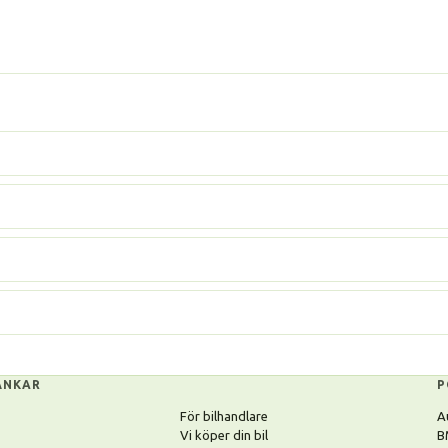
ÄNKAR
P
För bilhandlare
A
Vi köper din bil
B