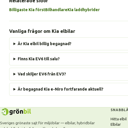
Relaterade sidor
Billigaste Kia först
Bilhandlare
Kia laddhybrider
Vanliga frågor om Kia elbilar
Är Kia elbil billig begagnad?
Finns Kia EV6 till salu?
Vad skiljer EV6 från EV3?
Är begagnad Kia e-Niro fortfarande aktuell?
SNABBL
Hitta elbil
Sveriges grönaste sajt för miljöbilar — elbilar, hybridbilar
Elbilar