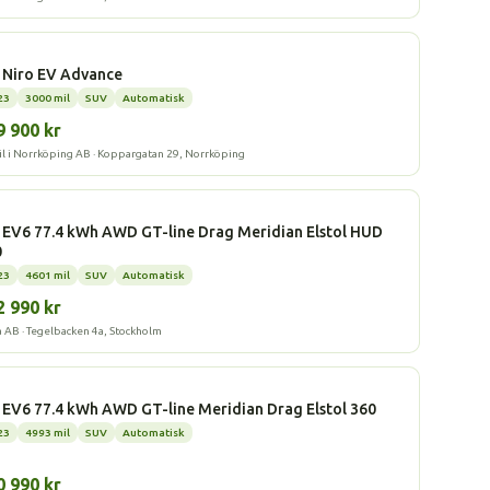
l
 Niro EV Advance
23
3000 mil
SUV
Automatisk
9 900 kr
il i Norrköping AB · Koppargatan 29, Norrköping
l
 EV6 77.4 kWh AWD GT-line Drag Meridian Elstol HUD
0
23
4601 mil
SUV
Automatisk
2 990 kr
a AB · Tegelbacken 4a, Stockholm
l
 EV6 77.4 kWh AWD GT-line Meridian Drag Elstol 360
23
4993 mil
SUV
Automatisk
0 990 kr