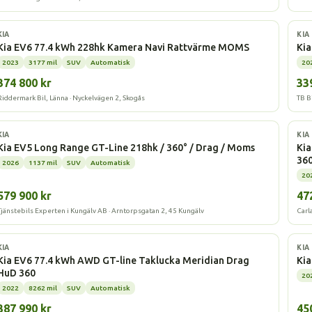
Elbil
Elbi
KIA
KIA
Kia EV6 77.4 kWh 228hk Kamera Navi Rattvärme MOMS
Kia
2023
3177 mil
SUV
Automatisk
20
374 800 kr
33
Riddermark Bil, Länna · Nyckelvägen 2, Skogås
TB B
Elbil
Elbi
KIA
KIA
Kia EV5 Long Range GT-Line 218hk / 360° / Drag / Moms
Kia
36
2026
1137 mil
SUV
Automatisk
20
579 900 kr
47
Tjänstebils Experten i Kungälv AB · Arntorpsgatan 2, 45 Kungälv
Carl
Elbil
Elbi
KIA
KIA
Kia EV6 77.4 kWh AWD GT-line Taklucka Meridian Drag
Kia
HuD 360
20
2022
8262 mil
SUV
Automatisk
387 990 kr
45