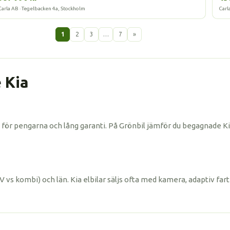
Carla AB · Tegelbacken 4a, Stockholm
Carl
1
2
3
…
7
»
e Kia
för pengarna och lång garanti. På Grönbil jämför du begagnade Kia
UV vs kombi) och län. Kia elbilar säljs ofta med kamera, adaptiv fa