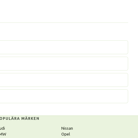
OPULÄRA MÄRKEN
udi
Nissan
MW
Opel