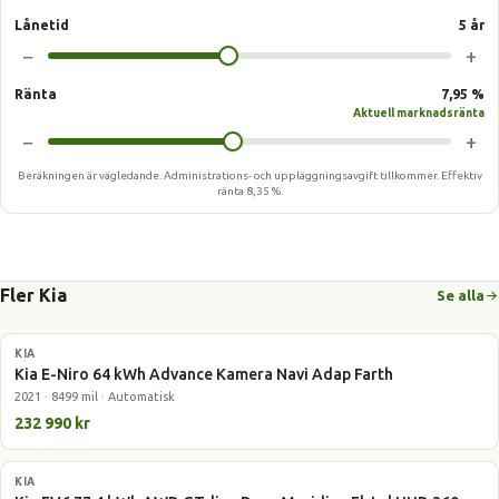
Lånetid
5 år
−
+
Ränta
7,95 %
Aktuell marknadsränta
−
+
Beräkningen är vägledande. Administrations- och uppläggningsavgift tillkommer.
Effektiv
ränta
8,35 %
.
Fler Kia
Se alla
KIA
Elbil
Kia E-Niro 64 kWh Advance Kamera Navi Adap Farth
2021 · 8499 mil · Automatisk
232 990 kr
KIA
Elbil