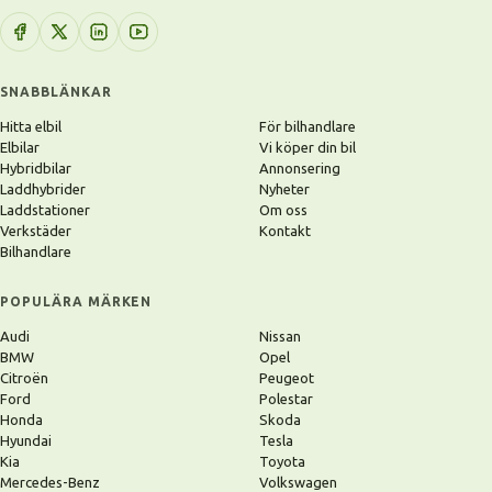
SNABBLÄNKAR
Hitta elbil
För bilhandlare
Elbilar
Vi köper din bil
Hybridbilar
Annonsering
Laddhybrider
Nyheter
Laddstationer
Om oss
Verkstäder
Kontakt
Bilhandlare
POPULÄRA MÄRKEN
Audi
Nissan
BMW
Opel
Citroën
Peugeot
Ford
Polestar
Honda
Skoda
Hyundai
Tesla
Kia
Toyota
Mercedes-Benz
Volkswagen