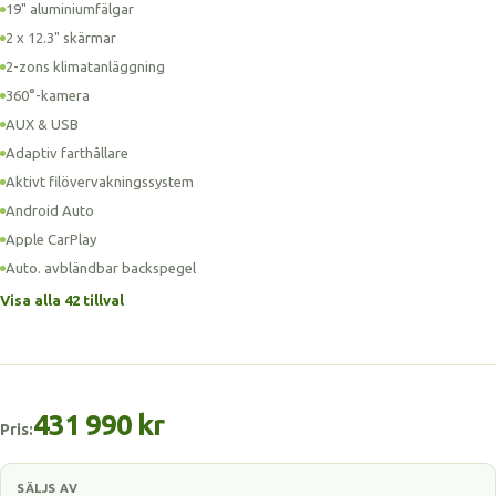
19" aluminiumfälgar
2 x 12.3" skärmar
2-zons klimatanläggning
360°-kamera
AUX & USB
Adaptiv farthållare
Aktivt filövervakningssystem
Android Auto
Apple CarPlay
Auto. avbländbar backspegel
Visa alla 42 tillval
431 990 kr
Pris:
SÄLJS AV