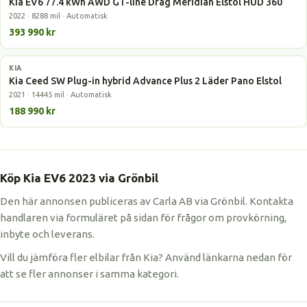
Kia EV6 77.4 kWh AWD GT-line Drag Meridian Elstol HUD 360
2022 · 8288 mil · Automatisk
393 990 kr
KIA
Laddhybrid
Kia Ceed SW Plug-in hybrid Advance Plus 2 Läder Pano Elstol
2021 · 14445 mil · Automatisk
188 990 kr
Köp Kia EV6 2023 via Grönbil
Den här annonsen publiceras av Carla AB via Grönbil. Kontakta
handlaren via formuläret på sidan för frågor om provkörning,
inbyte och leverans.
Vill du jämföra fler elbilar från Kia? Använd länkarna nedan för
att se fler annonser i samma kategori.