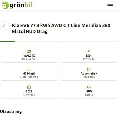
Kia EV6 77.4 kWh AWD GT Line Meridian 360
Tillbaka
Elstol HUD Drag
till
föregående
sida
17 bilder
WAL29X
Elbil
Reg.nummer
Drivmedel
6784 mil
Automatisk
Mätarställning
Växellåda
2023
SUV
Årsmodell
Kaross
Utrustning