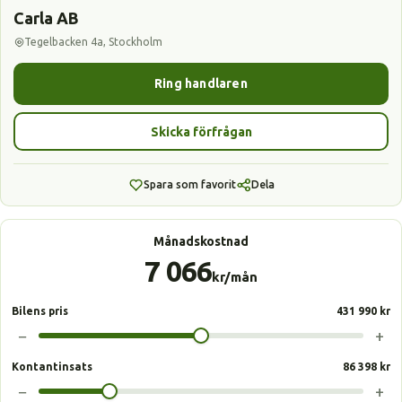
Carla AB
Tegelbacken 4a, Stockholm
Ring handlaren
Skicka förfrågan
Spara som favorit
Dela
Månadskostnad
7 066
kr/mån
Bilens pris
431 990 kr
−
+
Kontantinsats
86 398 kr
−
+