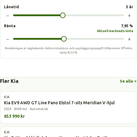
Lånetid
5 år
−
+
Ränta
7,95 %
Aktuell marknadsränta
−
+
Beräkningen är vägledande. Administrations- och uppläggningsavgift tillkommer.
Effektiv
ränta
8,52 %
.
Fler Kia
Se alla
KIA
Elbil
Kia EV9 AWD GT Line Pano Elstol 7-sits Meridian V-hjul
2024 · 8349 mil · Automatisk
653 990 kr
KIA
Elbil