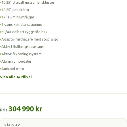
10.25" digitalt instrumentkluster
10.25" pekskärm
17" aluminiumfälgar
2-zons klimatanläggning
60/40-delbart ryggstöd bak
Adaptiv farthållare med stop & go
Aktiv filhållningsassistans
Aktivt filkörningssystem
Aluminiumpedaler
Android Auto
Visa alla 47 tillval
304 990 kr
Pris:
SÄLJS AV