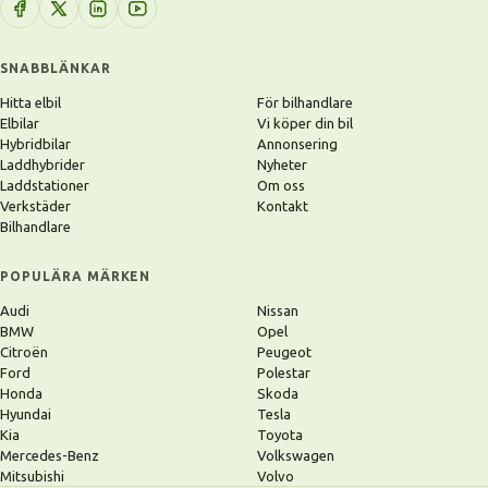
SNABBLÄNKAR
Hitta elbil
För bilhandlare
Elbilar
Vi köper din bil
Hybridbilar
Annonsering
Laddhybrider
Nyheter
Laddstationer
Om oss
Verkstäder
Kontakt
Bilhandlare
POPULÄRA MÄRKEN
Audi
Nissan
BMW
Opel
Citroën
Peugeot
Ford
Polestar
Honda
Skoda
Hyundai
Tesla
Kia
Toyota
Mercedes-Benz
Volkswagen
Mitsubishi
Volvo