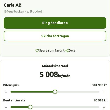
Carla AB
Tegelbacken 4a, Stockholm
Ring handlaren
Skicka förfrågan
Spara som favorit
Dela
Månadskostnad
5 008
kr/mån
Bilens pris
304 990 kr
−
+
Kontantinsats
60 998 kr
−
+