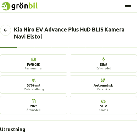
Kia Niro EV Advance Plus HuD BLIS Kamera
Tillbaka
Navi Elstol
till
föregående
sida
17 bilder
FWB08K
Elbil
Reg.nummer
Drivmedel
5769 mil
Automatisk
Mätarställning
Växellåda
2023
SUV
Årsmodell
Kaross
Utrustning