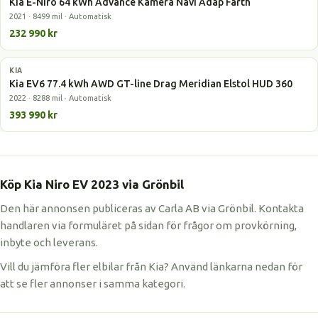
Kia E-Niro 64 kWh Advance Kamera Navi Adap Farth
2021 · 8499 mil · Automatisk
232 990 kr
KIA
Elbil
Kia EV6 77.4 kWh AWD GT-line Drag Meridian Elstol HUD 360
2022 · 8288 mil · Automatisk
393 990 kr
Köp Kia Niro EV 2023 via Grönbil
Den här annonsen publiceras av Carla AB via Grönbil. Kontakta
handlaren via formuläret på sidan för frågor om provkörning,
inbyte och leverans.
Vill du jämföra fler elbilar från Kia? Använd länkarna nedan för
att se fler annonser i samma kategori.