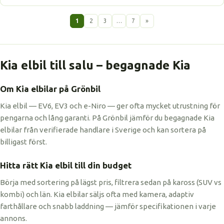
1
2
3
…
7
»
Kia elbil till salu – begagnade Kia
Om Kia elbilar på Grönbil
Kia elbil — EV6, EV3 och e-Niro — ger ofta mycket utrustning för
pengarna och lång garanti. På Grönbil jämför du begagnade Kia
elbilar från verifierade handlare i Sverige och kan sortera på
billigast först.
Hitta rätt Kia elbil till din budget
Börja med sortering på lägst pris, filtrera sedan på kaross (SUV vs
kombi) och län. Kia elbilar säljs ofta med kamera, adaptiv
farthållare och snabb laddning — jämför specifikationen i varje
annons.