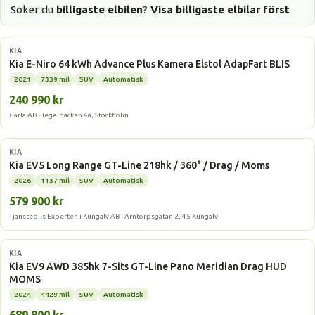
Söker du
billigaste elbilen
?
Visa billigaste elbilar först
Elbil
KIA
Kia E-Niro 64 kWh Advance Plus Kamera Elstol AdapFart BLIS
2021
7339 mil
SUV
Automatisk
240 990 kr
Carla AB · Tegelbacken 4a, Stockholm
Elbil
KIA
Kia EV5 Long Range GT-Line 218hk / 360° / Drag / Moms
2026
1137 mil
SUV
Automatisk
579 900 kr
Tjänstebils Experten i Kungälv AB · Arntorpsgatan 2, 45 Kungälv
Elbil
KIA
Kia EV9 AWD 385hk 7-Sits GT-Line Pano Meridian Drag HUD
MOMS
2024
4429 mil
SUV
Automatisk