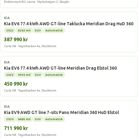
Riddermark Bil, Länna · Nyckelvägen 2, Skogås
Elbil
KIA
Kia EV6 77.4 kWh AWD GT-line Taklucka Meridian Drag HuD 360
2022
8262 mil
SUV
Automatisk
387 990 kr
Carla AB · Tegelbacken 4a, Stockholm
Elbil
KIA
Kia EV6 77.4 kWh AWD GT-line Meridian Drag Elstol 360
2023
4993 mil
SUV
Automatisk
450 990 kr
Carla AB · Tegelbacken 4a, Stockholm
Elbil
KIA
Kia EV9 AWD GT line 7-sits Pano Meridian 360 HuD Elstol
2024
6665 mil
SUV
Automatisk
711 990 kr
Carla AB · Tegelbacken 4a, Stockholm