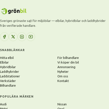
Sveriges grönaste sajt för miljöbilar — elbilar, hybridbilar och laddhybrider
från verifierade handlare.
SNABBLÄNKAR
Hitta elbil
För bilhandlare
Elbilar
Vi köper din bil
Hybridbilar
Annonsering
Laddhybrider
Nyheter
Laddstationer
Om oss
Verkstäder
Kontakt
Bilhandlare
POPULÄRA MÄRKEN
Audi
Nissan
BMW
Opel