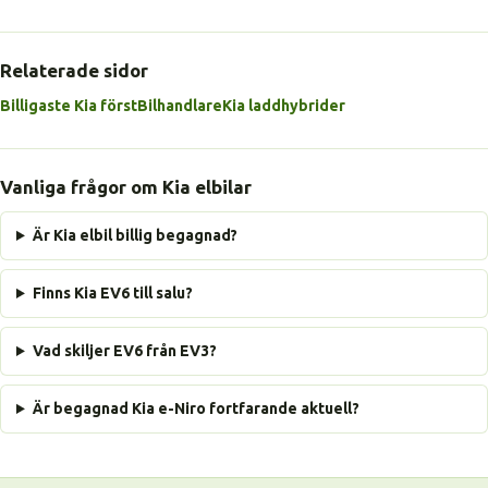
Relaterade sidor
Billigaste Kia först
Bilhandlare
Kia laddhybrider
Vanliga frågor om Kia elbilar
Är Kia elbil billig begagnad?
Finns Kia EV6 till salu?
Vad skiljer EV6 från EV3?
Är begagnad Kia e-Niro fortfarande aktuell?