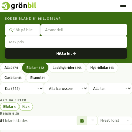
SÖKER BLAND 81 MILJÖBILAR
Sök
Hitta bil →
Alla
Elbilar
Laddhybrider
Hybridbilar
2674
1182
1295
113
Gasbilar
Etanol
43
41
AKTIVA FILTER
×
×
Elbilar
Kia
Ta
Ta
Rensa alla
bort
bort
filter
filter
81
bilar hittades