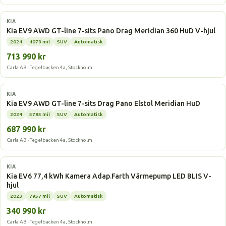
Elbil
KIA
Kia EV9 AWD GT-line 7-sits Pano Drag Meridian 360 HuD V-hjul
2024
4079 mil
SUV
Automatisk
713 990 kr
Carla AB · Tegelbacken 4a, Stockholm
Elbil
KIA
Kia EV9 AWD GT-line 7-sits Drag Pano Elstol Meridian HuD
2024
5785 mil
SUV
Automatisk
687 990 kr
Carla AB · Tegelbacken 4a, Stockholm
Elbil
KIA
Kia EV6 77,4 kWh Kamera Adap.Farth Värmepump LED BLIS V-
hjul
2023
7957 mil
SUV
Automatisk
340 990 kr
Carla AB · Tegelbacken 4a, Stockholm