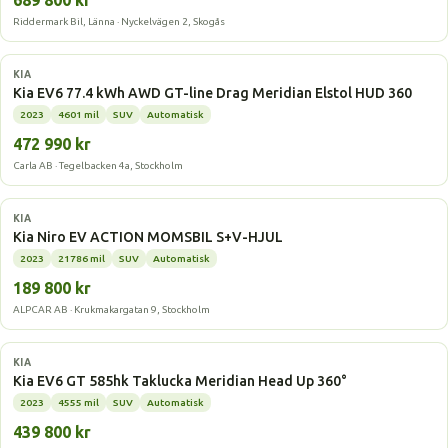
689 800 kr
Riddermark Bil, Länna · Nyckelvägen 2, Skogås
Elbil
KIA
Kia EV6 77.4 kWh AWD GT-line Drag Meridian Elstol HUD 360
2023
4601 mil
SUV
Automatisk
472 990 kr
Carla AB · Tegelbacken 4a, Stockholm
Elbil
KIA
Kia Niro EV ACTION MOMSBIL S+V-HJUL
2023
21786 mil
SUV
Automatisk
189 800 kr
ALPCAR AB · Krukmakargatan 9, Stockholm
Elbil
KIA
Kia EV6 GT 585hk Taklucka Meridian Head Up 360°
2023
4555 mil
SUV
Automatisk
439 800 kr