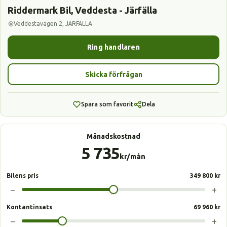
Riddermark Bil, Veddesta - Järfälla
Veddestavägen 2, JÄRFÄLLA
Ring handlaren
Skicka förfrågan
Spara som favorit
Dela
Månadskostnad
5 735
kr/mån
Bilens pris
349 800 kr
−
+
Kontantinsats
69 960 kr
−
+