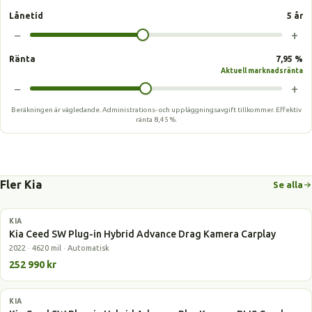
Lånetid
5 år
−
+
Ränta
7,95 %
Aktuell marknadsränta
−
+
Beräkningen är vägledande. Administrations- och uppläggningsavgift tillkommer.
Effektiv
ränta
8,45 %
.
Fler Kia
Se alla
KIA
Laddhybrid
Kia Ceed SW Plug-in Hybrid Advance Drag Kamera Carplay
2022 · 4620 mil · Automatisk
252 990 kr
KIA
Laddhybrid