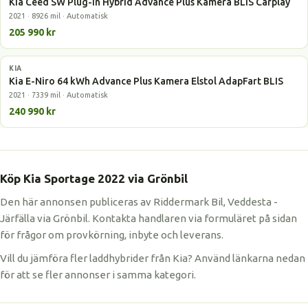
Kia Ceed SW Plug-in Hybrid Advance Plus Kamera BLIS Carplay
2021 · 8926 mil · Automatisk
205 990 kr
KIA
Elbil
Kia E-Niro 64 kWh Advance Plus Kamera Elstol AdapFart BLIS
2021 · 7339 mil · Automatisk
240 990 kr
Köp Kia Sportage 2022 via Grönbil
Den här annonsen publiceras av Riddermark Bil, Veddesta -
Järfälla via Grönbil. Kontakta handlaren via formuläret på sidan
för frågor om provkörning, inbyte och leverans.
Vill du jämföra fler laddhybrider från Kia? Använd länkarna nedan
för att se fler annonser i samma kategori.