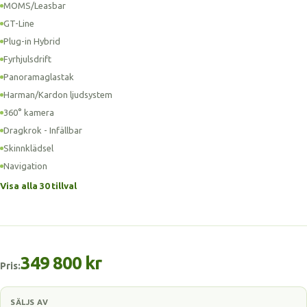
MOMS/Leasbar
GT-Line
Plug-in Hybrid
Fyrhjulsdrift
Panoramaglastak
Harman/Kardon ljudsystem
360° kamera
Dragkrok - Infällbar
Skinnklädsel
Navigation
Visa alla 30 tillval
349 800 kr
Pris:
SÄLJS AV