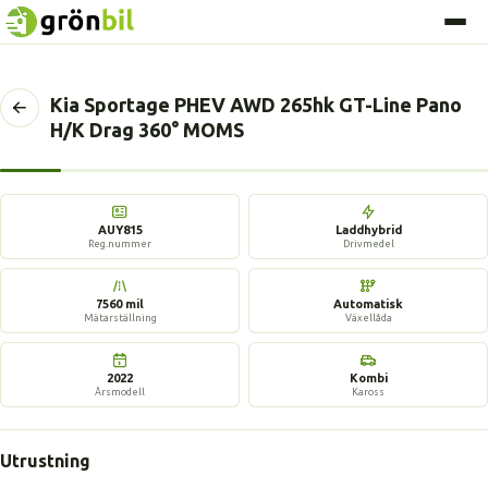
Kia Sportage PHEV AWD 265hk GT-Line Pano
Tillbaka
H/K Drag 360° MOMS
till
föregående
sida
17 bilder
AUY815
Laddhybrid
Reg.nummer
Drivmedel
7560 mil
Automatisk
Mätarställning
Växellåda
2022
Kombi
Årsmodell
Kaross
Utrustning