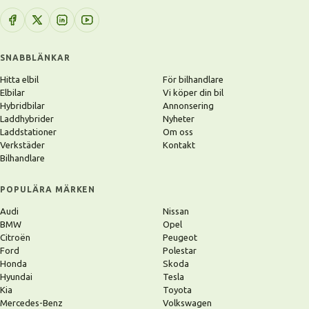
SNABBLÄNKAR
Hitta elbil
För bilhandlare
Elbilar
Vi köper din bil
Hybridbilar
Annonsering
Laddhybrider
Nyheter
Laddstationer
Om oss
Verkstäder
Kontakt
Bilhandlare
POPULÄRA MÄRKEN
Audi
Nissan
BMW
Opel
Citroën
Peugeot
Ford
Polestar
Honda
Skoda
Hyundai
Tesla
Kia
Toyota
Mercedes-Benz
Volkswagen