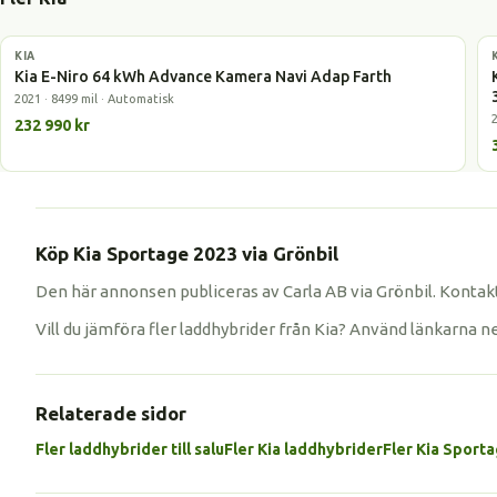
KIA
Elbil
Kia E-Niro 64 kWh Advance Kamera Navi Adap Farth
2021 · 8499 mil · Automatisk
232 990 kr
Köp Kia Sportage 2023 via Grönbil
Den här annonsen publiceras av Carla AB via Grönbil. Kontakt
Vill du jämföra fler laddhybrider från Kia? Använd länkarna n
Relaterade sidor
Fler laddhybrider till salu
Fler Kia laddhybrider
Fler Kia Sport