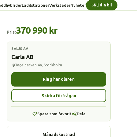
addhybrider
Laddstationer
Verkstäder
Nyheter
Sälj din bil
370 990 kr
Pris:
SÄLJS AV
Carla AB
Tegelbacken 4a, Stockholm
Ring handlaren
Skicka förfrågan
Spara som favorit
Dela
Månadskostnad