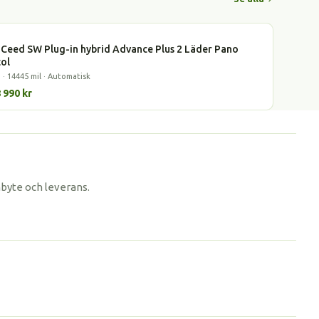
dhybrid
 Ceed SW Plug-in hybrid Advance Plus 2 Läder Pano
tol
 · 14445 mil · Automatisk
 990 kr
nbyte och leverans.