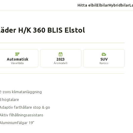
Hitta elbil
Elbilar
Hybridbilar
L
der H/K 360 BLIS Elstol
17 bilder
Automatisk
2023
SUV
Växellåda
Årsmodell
Kaross
2-zons klimatanläggning
8 högtalare
Adaptiv farthållare stop & go
Aktiv filhållningsassistans
Aluminiumfälgar 19”