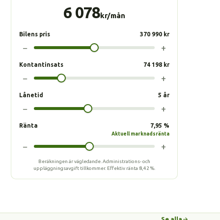
6 078
kr/mån
Bilens pris
370 990 kr
−
+
Kontantinsats
74 198 kr
−
+
Lånetid
5 år
−
+
Ränta
7,95 %
Aktuell marknadsränta
−
+
Beräkningen är vägledande. Administrations- och
uppläggningsavgift tillkommer.
Effektiv ränta
8,42 %
.
Se alla