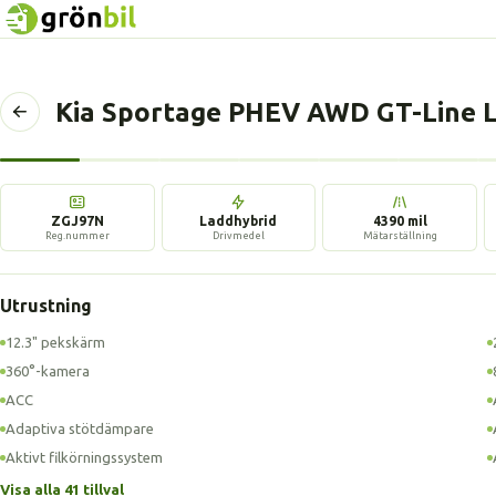
Kia Sportage PHEV AWD GT-Line Lä
Tillbaka
till
föregående
sida
ZGJ97N
Laddhybrid
4390 mil
Reg.nummer
Drivmedel
Mätarställning
Utrustning
12.3" pekskärm
360°-kamera
ACC
Adaptiva stötdämpare
Aktivt filkörningssystem
Visa alla 41 tillval