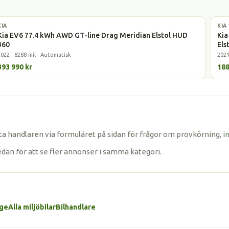
KIA
Elbil
KIA
Lad
Kia EV6 77.4 kWh AWD GT-line Drag Meridian Elstol HUD
Kia
360
Els
2022 · 8288 mil · Automatisk
2021
393 990 kr
188
a handlaren via formuläret på sidan för frågor om provkörning, i
edan för att se fler annonser i samma kategori.
age
Alla miljöbilar
Bilhandlare