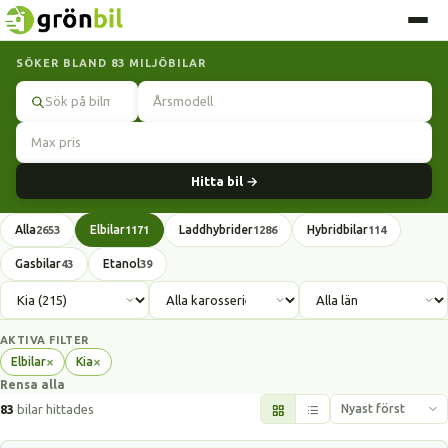
SÖKER BLAND 83 MILJÖBILAR
Sök
Hitta bil →
Alla
Elbilar
Laddhybrider
Hybridbilar
2653
1171
1286
114
Gasbilar
Etanol
43
39
AKTIVA FILTER
×
×
Elbilar
Kia
Ta
Ta
Rensa alla
bort
bort
filter
filter
83
bilar hittades