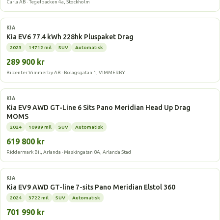
Carla AB · Tegelbacken 4a, Stockholm
Elbil
KIA
Kia EV6 77.4 kWh 228hk Pluspaket Drag
2023
14712 mil
SUV
Automatisk
289 900 kr
Bilcenter Vimmerby AB · Bolagsgatan 1, VIMMERBY
Elbil
KIA
Kia EV9 AWD GT-Line 6 Sits Pano Meridian Head Up Drag
MOMS
2024
10989 mil
SUV
Automatisk
619 800 kr
Riddermark Bil, Arlanda · Maskingatan 8A, Arlanda Stad
Elbil
KIA
Kia EV9 AWD GT-line 7-sits Pano Meridian Elstol 360
2024
3722 mil
SUV
Automatisk
701 990 kr