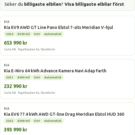
Söker du
billigaste elbilen
?
Visa billigaste elbilar först
Elbil
KIA
Kia EV9 AWD GT Line Pano Elstol 7-sits Meridian V-hjul
2024
8349 mil
SUV
Automatisk
653 990 kr
Carla AB · Tegelbacken 4a, Stockholm
Elbil
KIA
Kia E-Niro 64 kWh Advance Kamera Navi Adap Farth
2021
8499 mil
SUV
Automatisk
232 990 kr
Carla AB · Tegelbacken 4a, Stockholm
Elbil
KIA
Kia EV6 77.4 kWh AWD GT-line Drag Meridian Elstol HUD 360
2022
8288 mil
SUV
Automatisk
393 990 kr