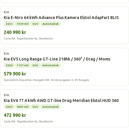
Elbil
KIA
Kia E-Niro 64 kWh Advance Plus Kamera Elstol AdapFart BLIS
2021
7339 mil
SUV
Automatisk
240 990 kr
Carla AB · Tegelbacken 4a, Stockholm
Elbil
KIA
Kia EV5 Long Range GT-Line 218hk / 360° / Drag / Moms
2026
1137 mil
SUV
Automatisk
579 900 kr
Tjänstebils Experten i Kungälv AB · Arntorpsgatan 2, 45 Kungälv
Elbil
KIA
Kia EV6 77.4 kWh AWD GT-line Drag Meridian Elstol HUD 360
2023
4601 mil
SUV
Automatisk
472 990 kr
Carla AB · Tegelbacken 4a, Stockholm