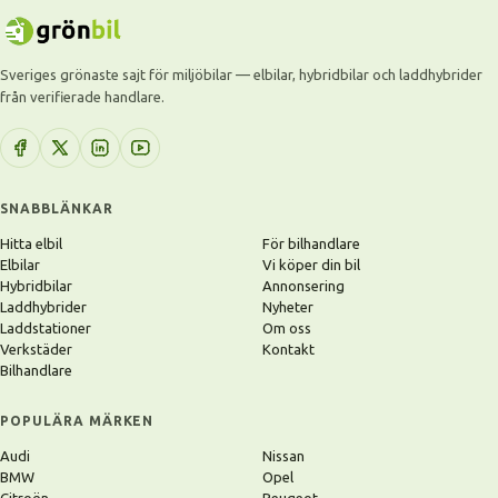
Sveriges grönaste sajt för miljöbilar — elbilar, hybridbilar och laddhybrider
från verifierade handlare.
SNABBLÄNKAR
Hitta elbil
För bilhandlare
Elbilar
Vi köper din bil
Hybridbilar
Annonsering
Laddhybrider
Nyheter
Laddstationer
Om oss
Verkstäder
Kontakt
Bilhandlare
POPULÄRA MÄRKEN
Audi
Nissan
BMW
Opel