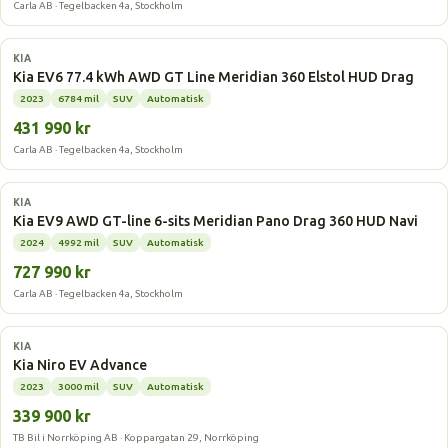
Carla AB · Tegelbacken 4a, Stockholm
Elbil
KIA
Kia EV6 77.4 kWh AWD GT Line Meridian 360 Elstol HUD Drag
2023
6784 mil
SUV
Automatisk
431 990 kr
Carla AB · Tegelbacken 4a, Stockholm
Elbil
KIA
Kia EV9 AWD GT-line 6-sits Meridian Pano Drag 360 HUD Navi
2024
4992 mil
SUV
Automatisk
727 990 kr
Carla AB · Tegelbacken 4a, Stockholm
Elbil
KIA
Kia Niro EV Advance
2023
3000 mil
SUV
Automatisk
339 900 kr
TB Bil i Norrköping AB · Koppargatan 29, Norrköping