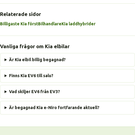
Relaterade sidor
Billigaste Kia först
Bilhandlare
Kia laddhybrider
Vanliga frågor om Kia elbilar
Är Kia elbil billig begagnad?
Finns Kia EV6 till salu?
Vad skiljer EV6 från EV3?
Är begagnad Kia e-Niro fortfarande aktuell?