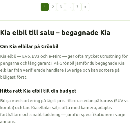
1
2
3
…
7
»
Kia elbil till salu – begagnade Kia
Om Kia elbilar på Grönbil
Kia elbil — EV6, EV3 och e-Niro — ger ofta mycket utrustning för
pengarna och lång garanti. På Grönbil jämför du begagnade Kia
elbilar från verifierade handlare i Sverige och kan sortera på
billigast först.
Hitta rätt Kia elbil till din budget
Börja med sortering på lägst pris, filtrera sedan på kaross (SUV vs
kombi) och län. Kia elbilar säljs ofta med kamera, adaptiv
farthållare och snabb laddning — jämför specifikationen i varje
annons.