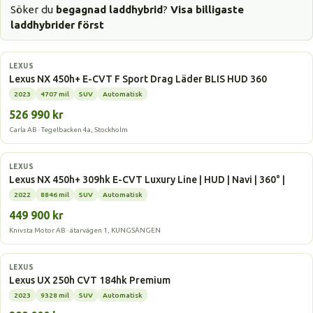
Söker du
begagnad laddhybrid
?
Visa billigaste
laddhybrider först
Laddhybrid
LEXUS
Lexus NX 450h+ E-CVT F Sport Drag Läder BLIS HUD 360
2023
4707 mil
SUV
Automatisk
526 990 kr
Carla AB · Tegelbacken 4a, Stockholm
Laddhybrid
LEXUS
Lexus NX 450h+ 309hk E-CVT Luxury Line | HUD | Navi | 360° |
2022
8846 mil
SUV
Automatisk
449 900 kr
Knivsta Motor AB · ätarvägen 1, KUNGSÄNGEN
Laddhybrid
LEXUS
Lexus UX 250h CVT 184hk Premium
2023
9328 mil
SUV
Automatisk