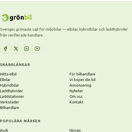
Sveriges grönaste sajt för miljöbilar — elbilar, hybridbilar och laddhybrider
från verifierade handlare.
SNABBLÄNKAR
Hitta elbil
För bilhandlare
Elbilar
Vi köper din bil
Hybridbilar
Annonsering
Laddhybrider
Nyheter
Laddstationer
Om oss
Verkstäder
Kontakt
Bilhandlare
POPULÄRA MÄRKEN
Audi
Nissan