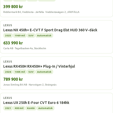
399 800 kr
Riddermark Bil, Veddesta - Järfälla · Veddestavägen 2, JÄRFÄLLA
Laddhybrid
LEXUS
Lexus NX 450h+ E-CVT F Sport Drag Elst HUD 360 V-däck
2025
1969 mil
SUV
Automatisk
633 990 kr
Carla AB · Tegelbacken 4a, Stockholm
Laddhybrid
LEXUS
Lexus RX450H RX450H+ Plug-In / Vinterhjul
2026
1005 mil
SUV
Automatisk
789 900 kr
Jonas Simling Bil AB · Harvstigen 2, Strängnäs
Laddhybrid
LEXUS
Lexus UX 250h E-Four CVT Euro 6 184hk
2021
400 mil
Kombi
Automatisk