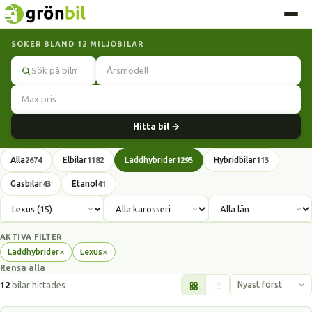
SÖKER BLAND 12 MILJÖBILAR
Sök
Hitta bil →
Alla
Elbilar
Laddhybrider
Hybridbilar
2674
1182
1295
113
Gasbilar
Etanol
43
41
AKTIVA FILTER
×
×
Laddhybrider
Lexus
Ta
Ta
Rensa alla
bort
bort
filter
filter
12
bilar hittades