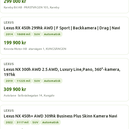
299 000 kr
Kareby Bil AB · PRÄSTVÄGEN 105, Kareby
Laddhybrid
LEXUS
Lexus RX 450h 299hk AWD | F Sport | Backkamera | Drag | Navi
2014
18698 mil
SUV
Automatisk
199 900 kr
Knivsta Motor AB · ätarvägen 1, KUNGSÄNGEN
Laddhybrid
LEXUS
Lexus NX 300h AWD 2.5 AWD, Luxury Line,Pano, 360°-kamera,
197hk
2019
11225 mil
SUV
Automatisk
309 900 kr
Autolane · Solbräckegatan 14, Kungälv
Laddhybrid
LEXUS
Lexus NX 450h+ AWD 309hk Business Plus Skinn Kamera Navi
2022
3117 mil
SUV
Automatisk