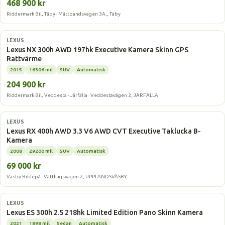
468 900 kr
Riddermark Bil, Täby · Måttbandsvägen 3A,, Täby
Laddhybrid
LEXUS
Lexus NX 300h AWD 197hk Executive Kamera Skinn GPS
Rattvärme
2015
16306 mil
SUV
Automatisk
204 900 kr
Riddermark Bil, Veddesta - Järfälla · Veddestavägen 2, JÄRFÄLLA
Laddhybrid
LEXUS
Lexus RX 400h AWD 3.3 V6 AWD CVT Executive Taklucka B-
Kamera
2008
29200 mil
SUV
Automatisk
69 000 kr
Väsby Bildepå · Vatthagsvägen 2, UPPLANDSVÄSBY
Laddhybrid
LEXUS
Lexus ES 300h 2.5 218hk Limited Edition Pano Skinn Kamera
2021
1898 mil
Sedan
Automatisk