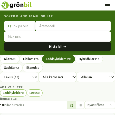
SÖKER BLAND 10 MILJÖBILAR
Sök
Hitta bil →
Alla
Elbilar
Laddhybrider
Hybridbilar
2663
1176
1290
116
Gasbilar
Etanol
42
39
AKTIVA FILTER
×
×
Laddhybrider
Lexus
Ta
Ta
Rensa alla
bort
bort
filter
filter
10
bilar hittades