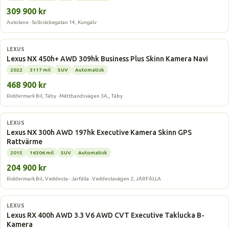
309 900 kr
Autolane · Solbräckegatan 14, Kungälv
Laddhybrid
LEXUS
Lexus NX 450h+ AWD 309hk Business Plus Skinn Kamera Navi
2022
3117 mil
SUV
Automatisk
468 900 kr
Riddermark Bil, Täby · Måttbandsvägen 3A,, Täby
Laddhybrid
LEXUS
Lexus NX 300h AWD 197hk Executive Kamera Skinn GPS
Rattvärme
2015
16306 mil
SUV
Automatisk
204 900 kr
Riddermark Bil, Veddesta - Järfälla · Veddestavägen 2, JÄRFÄLLA
Laddhybrid
LEXUS
Lexus RX 400h AWD 3.3 V6 AWD CVT Executive Taklucka B-
Kamera