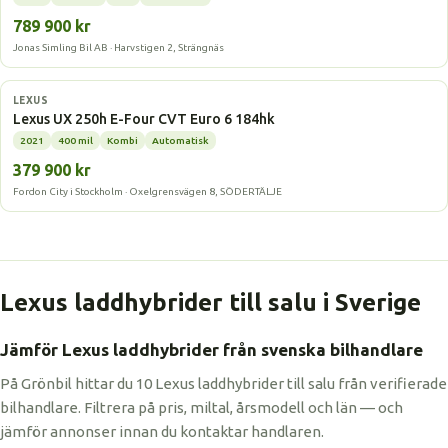
789 900 kr
Jonas Simling Bil AB · Harvstigen 2, Strängnäs
Laddhybrid
LEXUS
Lexus UX 250h E-Four CVT Euro 6 184hk
2021
400 mil
Kombi
Automatisk
379 900 kr
Fordon City i Stockholm · Oxelgrensvägen 8, SÖDERTÄLJE
Lexus laddhybrider till salu i Sverige
Jämför Lexus laddhybrider från svenska bilhandlare
På Grönbil hittar du 10 Lexus laddhybrider till salu från verifierade
bilhandlare. Filtrera på pris, miltal, årsmodell och län — och
jämför annonser innan du kontaktar handlaren.