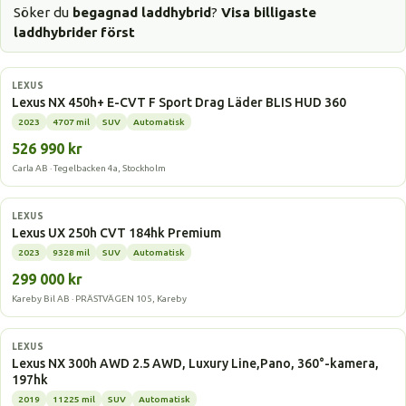
Söker du
begagnad laddhybrid
?
Visa billigaste
laddhybrider först
Laddhybrid
LEXUS
Lexus NX 450h+ E-CVT F Sport Drag Läder BLIS HUD 360
2023
4707 mil
SUV
Automatisk
526 990 kr
Carla AB · Tegelbacken 4a, Stockholm
Laddhybrid
LEXUS
Lexus UX 250h CVT 184hk Premium
2023
9328 mil
SUV
Automatisk
299 000 kr
Kareby Bil AB · PRÄSTVÄGEN 105, Kareby
Laddhybrid
LEXUS
Lexus NX 300h AWD 2.5 AWD, Luxury Line,Pano, 360°-kamera,
197hk
2019
11225 mil
SUV
Automatisk