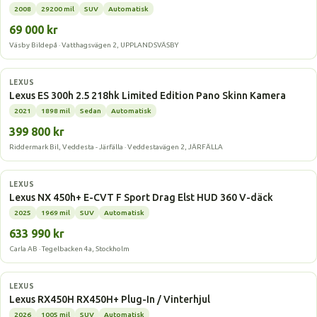
2008
29200 mil
SUV
Automatisk
69 000 kr
Väsby Bildepå · Vatthagsvägen 2, UPPLANDSVÄSBY
Laddhybrid
LEXUS
Lexus ES 300h 2.5 218hk Limited Edition Pano Skinn Kamera
2021
1898 mil
Sedan
Automatisk
399 800 kr
Riddermark Bil, Veddesta - Järfälla · Veddestavägen 2, JÄRFÄLLA
Laddhybrid
LEXUS
Lexus NX 450h+ E-CVT F Sport Drag Elst HUD 360 V-däck
2025
1969 mil
SUV
Automatisk
633 990 kr
Carla AB · Tegelbacken 4a, Stockholm
Laddhybrid
LEXUS
Lexus RX450H RX450H+ Plug-In / Vinterhjul
2026
1005 mil
SUV
Automatisk