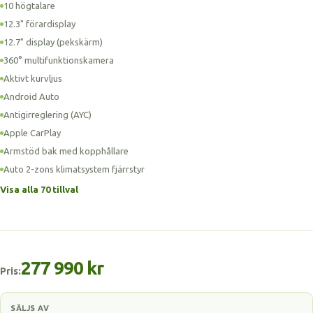
10 högtalare
12.3" förardisplay
12.7" display (pekskärm)
360° multifunktionskamera
Aktivt kurvljus
Android Auto
Antigirreglering (AYC)
Apple CarPlay
Armstöd bak med kopphållare
Auto 2-zons klimatsystem fjärrstyr
Visa alla 70 tillval
277 990 kr
Pris:
SÄLJS AV