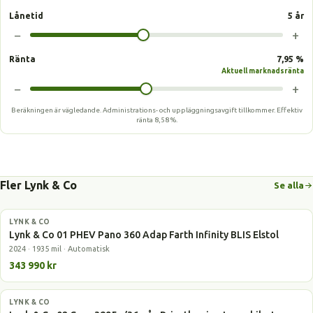
Lånetid
5 år
−
+
Ränta
7,95 %
Aktuell marknadsränta
−
+
Beräkningen är vägledande. Administrations- och uppläggningsavgift tillkommer.
Effektiv
ränta
8,58 %
.
Fler Lynk & Co
Se alla
LYNK & CO
Laddhybrid
Lynk & Co 01 PHEV Pano 360 Adap Farth Infinity BLIS Elstol
2024 · 1935 mil · Automatisk
343 990 kr
LYNK & CO
Elbil