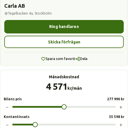
Carla AB
Tegelbacken 4a, Stockholm
Ring handlaren
Skicka förfrågan
Spara som favorit
Dela
Månadskostnad
4 571
kr/mån
Bilens pris
277 990 kr
−
+
Kontantinsats
55 598 kr
−
+