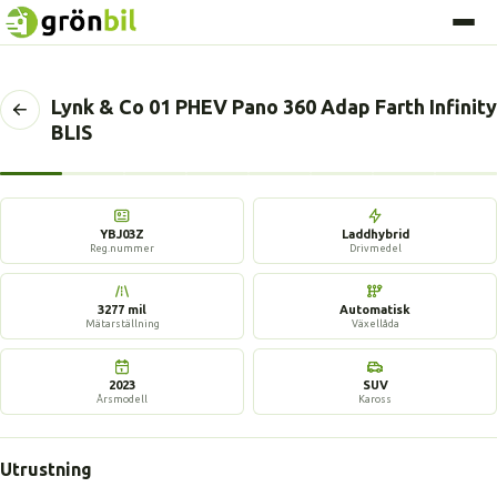
Lynk & Co 01 PHEV Pano 360 Adap Farth Infinity
Tillbaka
BLIS
till
föregående
sida
17 bilder
YBJ03Z
Laddhybrid
Reg.nummer
Drivmedel
3277 mil
Automatisk
Mätarställning
Växellåda
2023
SUV
Årsmodell
Kaross
Utrustning