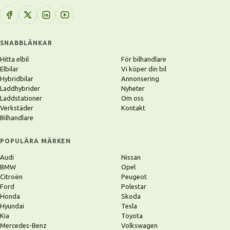
SNABBLÄNKAR
Hitta elbil
För bilhandlare
Elbilar
Vi köper din bil
Hybridbilar
Annonsering
Laddhybrider
Nyheter
Laddstationer
Om oss
Verkstäder
Kontakt
Bilhandlare
POPULÄRA MÄRKEN
Audi
Nissan
BMW
Opel
Citroën
Peugeot
Ford
Polestar
Honda
Skoda
Hyundai
Tesla
Kia
Toyota
Mercedes-Benz
Volkswagen