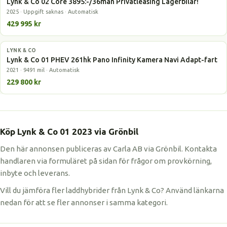
Lynk & Co 02 Core 3895:-/36mån Privatleasing Lagerbilar!
2025 · Uppgift saknas · Automatisk
429 995 kr
LYNK & CO
Laddhybrid
Lynk & Co 01 PHEV 261hk Pano Infinity Kamera Navi Adapt-fart
2021 · 9491 mil · Automatisk
229 800 kr
Köp Lynk & Co 01 2023 via Grönbil
Den här annonsen publiceras av Carla AB via Grönbil. Kontakta
handlaren via formuläret på sidan för frågor om provkörning,
inbyte och leverans.
Vill du jämföra fler laddhybrider från Lynk & Co? Använd länkarna
nedan för att se fler annonser i samma kategori.