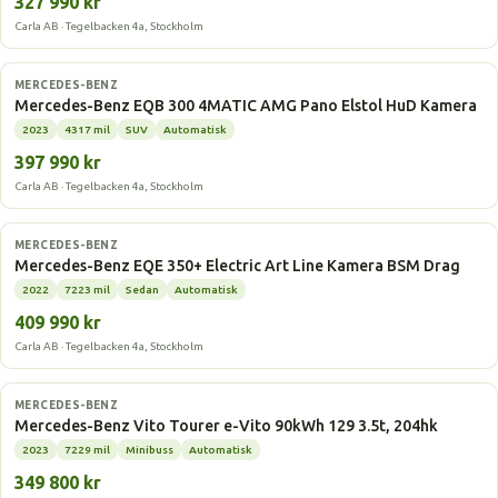
327 990 kr
Carla AB · Tegelbacken 4a, Stockholm
Elbil
MERCEDES-BENZ
Mercedes-Benz EQB 300 4MATIC AMG Pano Elstol HuD Kamera
2023
4317 mil
SUV
Automatisk
397 990 kr
Carla AB · Tegelbacken 4a, Stockholm
Elbil
MERCEDES-BENZ
Mercedes-Benz EQE 350+ Electric Art Line Kamera BSM Drag
2022
7223 mil
Sedan
Automatisk
409 990 kr
Carla AB · Tegelbacken 4a, Stockholm
Elbil
MERCEDES-BENZ
Mercedes-Benz Vito Tourer e-Vito 90kWh 129 3.5t, 204hk
2023
7229 mil
Minibuss
Automatisk
349 800 kr