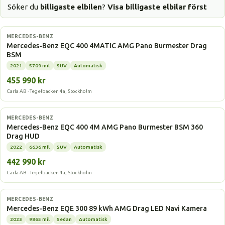
Söker du
billigaste elbilen
?
Visa billigaste elbilar först
Elbil
MERCEDES-BENZ
Mercedes-Benz EQC 400 4MATIC AMG Pano Burmester Drag
BSM
2021
5709 mil
SUV
Automatisk
455 990 kr
Carla AB · Tegelbacken 4a, Stockholm
Elbil
MERCEDES-BENZ
Mercedes-Benz EQC 400 4M AMG Pano Burmester BSM 360
Drag HUD
2022
6636 mil
SUV
Automatisk
442 990 kr
Carla AB · Tegelbacken 4a, Stockholm
Elbil
MERCEDES-BENZ
Mercedes-Benz EQE 300 89 kWh AMG Drag LED Navi Kamera
2023
9865 mil
Sedan
Automatisk