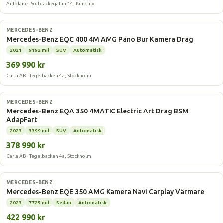
Autolane · Solbräckegatan 14, Kungälv
Elbil
MERCEDES-BENZ
Mercedes-Benz EQC 400 4M AMG Pano Bur Kamera Drag
2021
9192 mil
SUV
Automatisk
369 990 kr
Carla AB · Tegelbacken 4a, Stockholm
Elbil
MERCEDES-BENZ
Mercedes-Benz EQA 350 4MATIC Electric Art Drag BSM
AdapFart
2023
3399 mil
SUV
Automatisk
378 990 kr
Carla AB · Tegelbacken 4a, Stockholm
Elbil
MERCEDES-BENZ
Mercedes-Benz EQE 350 AMG Kamera Navi Carplay Värmare
2023
7725 mil
Sedan
Automatisk
422 990 kr