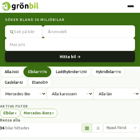
SÖKER BLAND 36 MILJÖBILAR
Sök
Hitta bil →
Alla
Elbilar
Laddhybrider
Hybridbilar
2663
1176
1290
116
Gasbilar
Etanol
42
39
AKTIVA FILTER
×
×
Elbilar
Mercedes-Benz
Ta
Ta
Rensa alla
bort
bort
filter
filter
36
bilar hittades