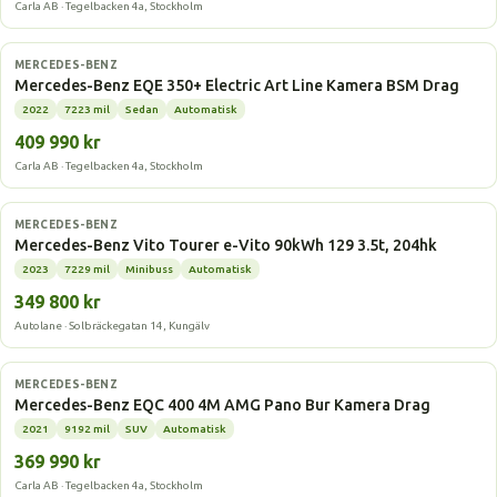
Carla AB · Tegelbacken 4a, Stockholm
Elbil
MERCEDES-BENZ
Mercedes-Benz EQE 350+ Electric Art Line Kamera BSM Drag
2022
7223 mil
Sedan
Automatisk
409 990 kr
Carla AB · Tegelbacken 4a, Stockholm
Elbil
MERCEDES-BENZ
Mercedes-Benz Vito Tourer e-Vito 90kWh 129 3.5t, 204hk
2023
7229 mil
Minibuss
Automatisk
349 800 kr
Autolane · Solbräckegatan 14, Kungälv
Elbil
MERCEDES-BENZ
Mercedes-Benz EQC 400 4M AMG Pano Bur Kamera Drag
2021
9192 mil
SUV
Automatisk
369 990 kr
Carla AB · Tegelbacken 4a, Stockholm