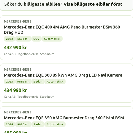
Söker du
billigaste elbilen
?
Visa billigaste elbilar först
Elbil
MERCEDES-BENZ
Mercedes-Benz EQC 400 4M AMG Pano Burmester BSM 360
Drag HUD
2022
6636 mil
SUV
Automatisk
442 990 kr
Carla AB · Tegelbacken 4a, Stockholm
Elbil
MERCEDES-BENZ
Mercedes-Benz EQE 300 89 kWh AMG Drag LED Navi Kamera
2023
9865 mil
Sedan
Automatisk
434 990 kr
Carla AB · Tegelbacken 4a, Stockholm
Elbil
MERCEDES-BENZ
Mercedes-Benz EQE 350 AMG Burmester Drag 360 Elstol BSM
2024
9980 mil
Sedan
Automatisk