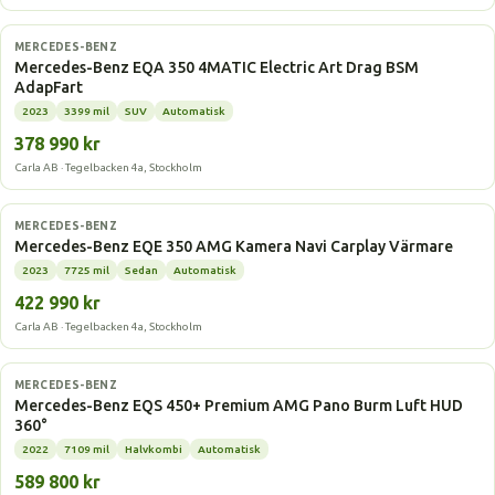
Elbil
MERCEDES-BENZ
Mercedes-Benz EQA 350 4MATIC Electric Art Drag BSM
AdapFart
2023
3399 mil
SUV
Automatisk
378 990 kr
Carla AB · Tegelbacken 4a, Stockholm
Elbil
MERCEDES-BENZ
Mercedes-Benz EQE 350 AMG Kamera Navi Carplay Värmare
2023
7725 mil
Sedan
Automatisk
422 990 kr
Carla AB · Tegelbacken 4a, Stockholm
Elbil
MERCEDES-BENZ
Mercedes-Benz EQS 450+ Premium AMG Pano Burm Luft HUD
360°
2022
7109 mil
Halvkombi
Automatisk
589 800 kr