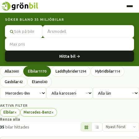
SÖKER BLAND 35 MILJÖBILAR
Sök
Hitta bil →
Alla
Elbilar
Laddhybrider
Hybridbilar
2660
1170
1294
114
Gasbilar
Etanol
42
40
AKTIVA FILTER
×
×
Elbilar
Mercedes-Benz
Ta
Ta
Rensa alla
bort
bort
filter
filter
35
bilar hittades