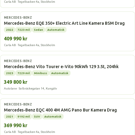
Carla AB · Tegelbacken 4a, Stockholm
Elbil
MERCEDES-BENZ
Mercedes-Benz EQE 350+ Electric Art Line Kamera BSM Drag
2022
7223 mil
Sedan
Automatisk
409 990 kr
Carla AB · Tegelbacken 4a, Stockholm
Elbil
MERCEDES-BENZ
Mercedes-Benz Vito Tourer e-Vito 90kWh 129 3.5t, 204hk
2023
7229 mil
Minibuss
Automatisk
349 800 kr
Autolane · Solbräckegatan 14, Kungälv
Elbil
MERCEDES-BENZ
Mercedes-Benz EQC 400 4M AMG Pano Bur Kamera Drag
2021
9192 mil
SUV
Automatisk
369 990 kr
Carla AB · Tegelbacken 4a, Stockholm