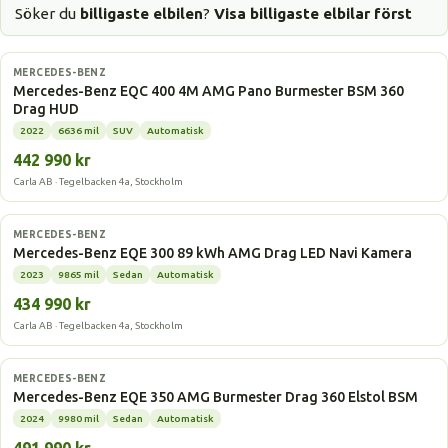
Söker du
billigaste elbilen
?
Visa billigaste elbilar först
Elbil
MERCEDES-BENZ
Mercedes-Benz EQC 400 4M AMG Pano Burmester BSM 360
Drag HUD
2022
6636 mil
SUV
Automatisk
442 990 kr
Carla AB · Tegelbacken 4a, Stockholm
Elbil
MERCEDES-BENZ
Mercedes-Benz EQE 300 89 kWh AMG Drag LED Navi Kamera
2023
9865 mil
Sedan
Automatisk
434 990 kr
Carla AB · Tegelbacken 4a, Stockholm
Elbil
MERCEDES-BENZ
Mercedes-Benz EQE 350 AMG Burmester Drag 360 Elstol BSM
2024
9980 mil
Sedan
Automatisk