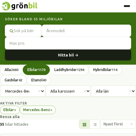
SÖKER BLAND 35 MILJÖBILAR
Sök
Hitta bil →
Alla
Elbilar
Laddhybrider
Hybridbilar
2660
1170
1294
114
Gasbilar
Etanol
42
40
AKTIVA FILTER
×
×
Elbilar
Mercedes-Benz
Ta
Ta
Rensa alla
bort
bort
filter
filter
35
bilar hittades