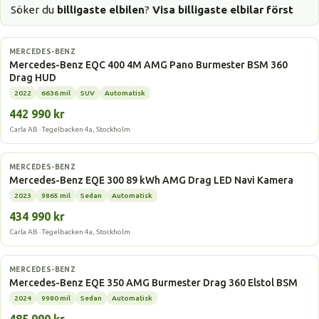
Söker du
billigaste elbilen
?
Visa billigaste elbilar först
Elbil
MERCEDES-BENZ
Mercedes-Benz EQC 400 4M AMG Pano Burmester BSM 360
Drag HUD
2022
6636 mil
SUV
Automatisk
442 990 kr
Carla AB · Tegelbacken 4a, Stockholm
Elbil
MERCEDES-BENZ
Mercedes-Benz EQE 300 89 kWh AMG Drag LED Navi Kamera
2023
9865 mil
Sedan
Automatisk
434 990 kr
Carla AB · Tegelbacken 4a, Stockholm
Elbil
MERCEDES-BENZ
Mercedes-Benz EQE 350 AMG Burmester Drag 360 Elstol BSM
2024
9980 mil
Sedan
Automatisk