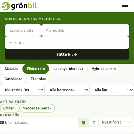
SÖKER BLAND 35 MILJÖBILAR
Sök
Hitta bil →
Alla
Elbilar
Laddhybrider
Hybridbilar
2660
1170
1294
114
Gasbilar
Etanol
42
40
AKTIVA FILTER
×
×
Elbilar
Mercedes-Benz
Ta
Ta
Rensa alla
bort
bort
filter
filter
35
bilar hittades