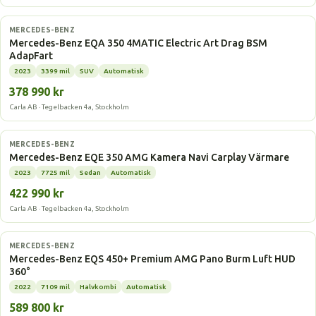
Elbil
MERCEDES-BENZ
Mercedes-Benz EQA 350 4MATIC Electric Art Drag BSM
AdapFart
2023
3399 mil
SUV
Automatisk
378 990 kr
Carla AB · Tegelbacken 4a, Stockholm
Elbil
MERCEDES-BENZ
Mercedes-Benz EQE 350 AMG Kamera Navi Carplay Värmare
2023
7725 mil
Sedan
Automatisk
422 990 kr
Carla AB · Tegelbacken 4a, Stockholm
Elbil
MERCEDES-BENZ
Mercedes-Benz EQS 450+ Premium AMG Pano Burm Luft HUD
360°
2022
7109 mil
Halvkombi
Automatisk
589 800 kr