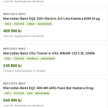
Carla AB · Tegelbacken 4a, Stockholm
Elbil
MERCEDES-BENZ
Mercedes-Benz EQE 350+ Electric Art Line Kamera BSM Drag
2022
7223 mil
Sedan
Automatisk
409 990 kr
Carla AB · Tegelbacken 4a, Stockholm
Elbil
MERCEDES-BENZ
Mercedes-Benz Vito Tourer e-Vito 90kWh 129 3.5t, 204hk
2023
7229 mil
Minibuss
Automatisk
349 800 kr
Autolane · Solbräckegatan 14, Kungälv
Elbil
MERCEDES-BENZ
Mercedes-Benz EQC 400 4M AMG Pano Bur Kamera Drag
2021
9192 mil
SUV
Automatisk
369 990 kr
Carla AB · Tegelbacken 4a, Stockholm