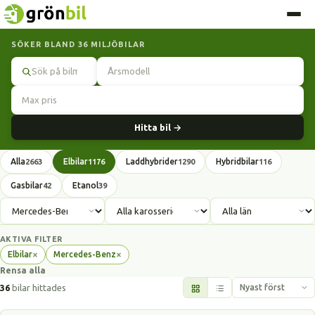
SÖKER BLAND 36 MILJÖBILAR
Sök
Hitta bil →
Alla
Elbilar
Laddhybrider
Hybridbilar
2663
1176
1290
116
Gasbilar
Etanol
42
39
AKTIVA FILTER
×
×
Elbilar
Mercedes-Benz
Ta
Ta
Rensa alla
bort
bort
filter
filter
36
bilar hittades