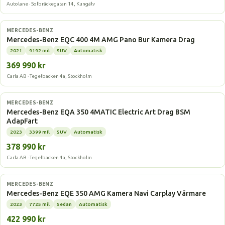
Autolane · Solbräckegatan 14, Kungälv
Elbil
MERCEDES-BENZ
Mercedes-Benz EQC 400 4M AMG Pano Bur Kamera Drag
2021
9192 mil
SUV
Automatisk
369 990 kr
Carla AB · Tegelbacken 4a, Stockholm
Elbil
MERCEDES-BENZ
Mercedes-Benz EQA 350 4MATIC Electric Art Drag BSM
AdapFart
2023
3399 mil
SUV
Automatisk
378 990 kr
Carla AB · Tegelbacken 4a, Stockholm
Elbil
MERCEDES-BENZ
Mercedes-Benz EQE 350 AMG Kamera Navi Carplay Värmare
2023
7725 mil
Sedan
Automatisk
422 990 kr