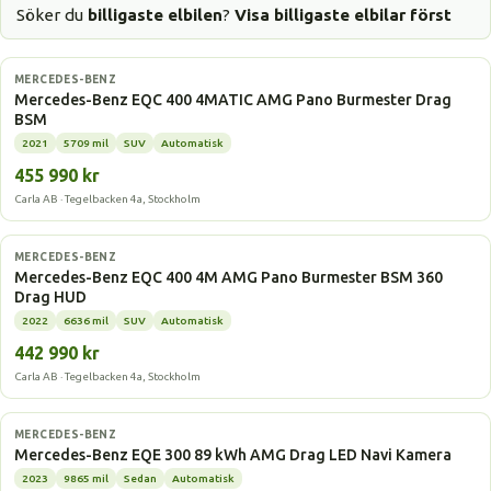
Söker du
billigaste elbilen
?
Visa billigaste elbilar först
Elbil
MERCEDES-BENZ
Mercedes-Benz EQC 400 4MATIC AMG Pano Burmester Drag
BSM
2021
5709 mil
SUV
Automatisk
455 990 kr
Carla AB · Tegelbacken 4a, Stockholm
Elbil
MERCEDES-BENZ
Mercedes-Benz EQC 400 4M AMG Pano Burmester BSM 360
Drag HUD
2022
6636 mil
SUV
Automatisk
442 990 kr
Carla AB · Tegelbacken 4a, Stockholm
Elbil
MERCEDES-BENZ
Mercedes-Benz EQE 300 89 kWh AMG Drag LED Navi Kamera
2023
9865 mil
Sedan
Automatisk