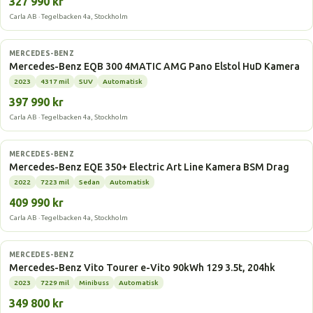
327 990 kr
Carla AB · Tegelbacken 4a, Stockholm
Elbil
MERCEDES-BENZ
Mercedes-Benz EQB 300 4MATIC AMG Pano Elstol HuD Kamera
2023
4317 mil
SUV
Automatisk
397 990 kr
Carla AB · Tegelbacken 4a, Stockholm
Elbil
MERCEDES-BENZ
Mercedes-Benz EQE 350+ Electric Art Line Kamera BSM Drag
2022
7223 mil
Sedan
Automatisk
409 990 kr
Carla AB · Tegelbacken 4a, Stockholm
Elbil
MERCEDES-BENZ
Mercedes-Benz Vito Tourer e-Vito 90kWh 129 3.5t, 204hk
2023
7229 mil
Minibuss
Automatisk
349 800 kr