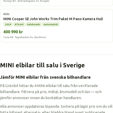
Hurtigs Bil · Solbräckegatan 25, Kungälv
Elbil
MINI
MINI Cooper SE John Works Trim Paket M Pano Kamera HuD
2024
870 mil
Halvkombi
Automatisk
400 990 kr
Carla AB · Tegelbacken 4a, Stockholm
MINI elbilar till salu i Sverige
Jämför MINI elbilar från svenska bilhandlare
På Grönbil hittar du 4 MINI elbilar till salu från verifierade
bilhandlare. Filtrera på pris, miltal, årsmodell och län — och
jämför annonser innan du kontaktar handlaren.
Alla annonser uppdateras löpande. Sortera på lägst pris om du vill
hitta billigast alternativ, eller bläddra bland nyast publicerade