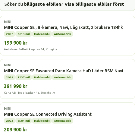
Söker du
billigaste elbilen
?
Visa billigaste elbilar först
Elbil
MINI
MINI Cooper SE , B-kamera, Navi, Låg skatt, 2 brukare 184hk
2022
4613 mil
Halvkombi
Automatisk
199 900 kr
Autolane · Solbräckegatan 14, Kungälv
Elbil
MINI
MINI Cooper SE Favoured Pano Kamera HuD Läder BSM Navi
2024
1237 mil
Halvkombi
Automatisk
391 990 kr
Carla AB · Tegelbacken 4a, Stockholm
Elbil
MINI
MINI Cooper SE Connected Driving Assistant
2023
6581 mil
Halvkombi
Automatisk
209 900 kr