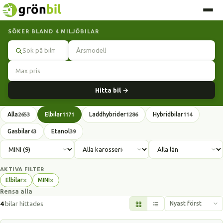
SÖKER BLAND 4 MILJÖBILAR
Sök
Hitta bil →
Alla
Elbilar
Laddhybrider
Hybridbilar
2653
1171
1286
114
Gasbilar
Etanol
43
39
AKTIVA FILTER
×
×
Elbilar
MINI
Ta
Ta
Rensa alla
bort
bort
filter
filter
4
bilar hittades