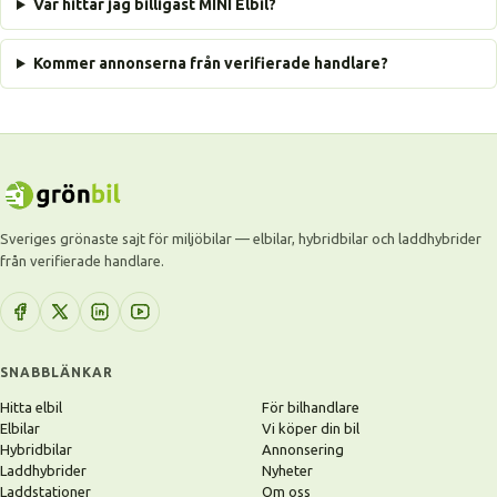
Var hittar jag billigast MINI Elbil?
Kommer annonserna från verifierade handlare?
Sveriges grönaste sajt för miljöbilar — elbilar, hybridbilar och laddhybrider
från verifierade handlare.
SNABBLÄNKAR
Hitta elbil
För bilhandlare
Elbilar
Vi köper din bil
Hybridbilar
Annonsering
Laddhybrider
Nyheter
Laddstationer
Om oss