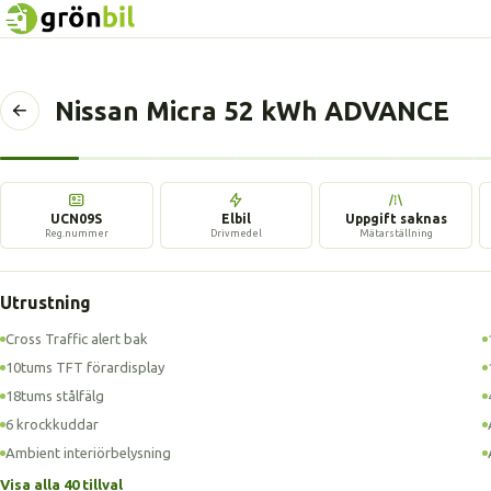
Nissan Micra 52 kWh ADVANCE
Tillbaka
till
föregående
sida
UCN09S
Elbil
Uppgift saknas
Reg.nummer
Drivmedel
Mätarställning
Utrustning
Cross Traffic alert bak
10tums TFT förardisplay
18tums stålfälg
6 krockkuddar
Ambient interiörbelysning
Visa alla 40 tillval