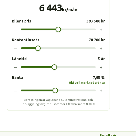
6 443
kr/mån
Bilens pris
393 500 kr
−
+
Kontantinsats
78 700 kr
−
+
Lånetid
5 år
−
+
Ränta
7,95 %
Aktuell marknadsränta
−
+
Beräkningen är vägledande. Administrations- och
uppläggningsavgift tillkommer.
Effektiv ränta
8,40 %
.
Se alla