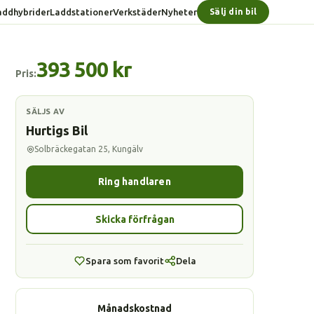
addhybrider
Laddstationer
Verkstäder
Nyheter
Sälj din bil
393 500 kr
Pris:
SÄLJS AV
Hurtigs Bil
Solbräckegatan 25, Kungälv
Ring handlaren
Skicka förfrågan
Spara som favorit
Dela
Månadskostnad