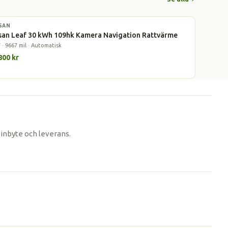
SAN
l
san Leaf 30 kWh 109hk Kamera Navigation Rattvärme
 · 9667 mil · Automatisk
800 kr
 inbyte och leverans.