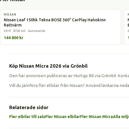
NISSAN
Elbil
Nissan Leaf 150hk Tekna BOSE 360° CarPlay Halvskinn
Rattvärm
2019 · 8706 mil · Automatisk
144 800 kr
Köp Nissan Micra 2026 via Grönbil
Den här annonsen publiceras av Hurtigs Bil via Grönbil. Kont
Vill du jämföra fler elbilar från Nissan? Använd länkarna ned
Relaterade sidor
Fler elbilar till salu
Fler Nissan elbilar
Fler Nissan Micra
Alla milj