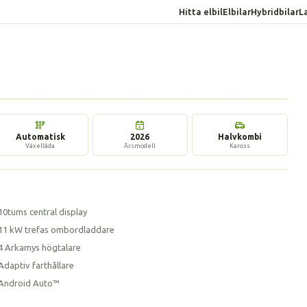
Hitta elbil
Elbilar
Hybridbilar
L
17 bilder
Automatisk
2026
Halvkombi
Växellåda
Årsmodell
Kaross
10tums central display
11 kW trefas ombordladdare
4 Arkamys högtalare
Adaptiv farthållare
Android Auto™