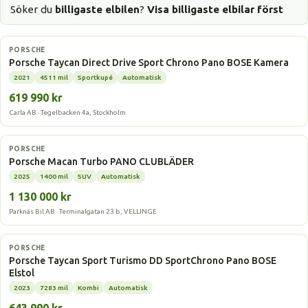
Söker du
billigaste elbilen
?
Visa billigaste elbilar först
Elbil
PORSCHE
Porsche Taycan Direct Drive Sport Chrono Pano BOSE Kamera
2021
4511 mil
Sportkupé
Automatisk
619 990 kr
Carla AB · Tegelbacken 4a, Stockholm
Elbil
PORSCHE
Porsche Macan Turbo PANO CLUBLÄDER
2025
1400 mil
SUV
Automatisk
1 130 000 kr
Parknäs Bil AB · Terminalgatan 23 b, VELLINGE
Elbil
PORSCHE
Porsche Taycan Sport Turismo DD SportChrono Pano BOSE
Elstol
2023
7283 mil
Kombi
Automatisk