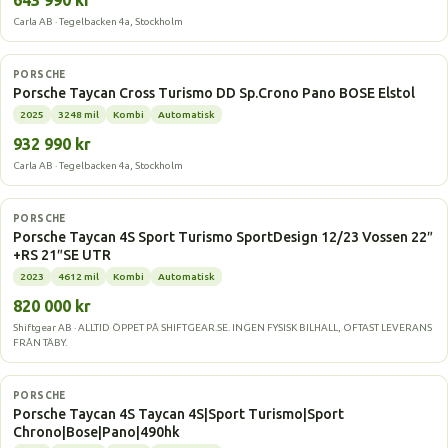
643 990 kr
Carla AB · Tegelbacken 4a, Stockholm
Elbil
PORSCHE
Porsche Taycan Cross Turismo DD Sp.Crono Pano BOSE Elstol
2025
3248 mil
Kombi
Automatisk
932 990 kr
Carla AB · Tegelbacken 4a, Stockholm
Elbil
PORSCHE
Porsche Taycan 4S Sport Turismo SportDesign 12/23 Vossen 22″
+RS 21″SE UTR
2023
4612 mil
Kombi
Automatisk
820 000 kr
Shiftgear AB · ALLTID ÖPPET PÅ SHIFTGEAR.SE. INGEN FYSISK BILHALL, OFTAST LEVERANS
FRÅN TÄBY.
Elbil
PORSCHE
Porsche Taycan 4S Taycan 4S|Sport Turismo|Sport
Chrono|Bose|Pano|490hk