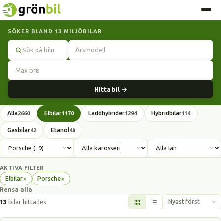
SÖKER BLAND 13 MILJÖBILAR
Sök
Hitta bil →
Alla
Elbilar
Laddhybrider
Hybridbilar
2660
1170
1294
114
Gasbilar
Etanol
42
40
AKTIVA FILTER
×
×
Elbilar
Porsche
Ta
Ta
Rensa alla
bort
bort
filter
filter
13
bilar hittades