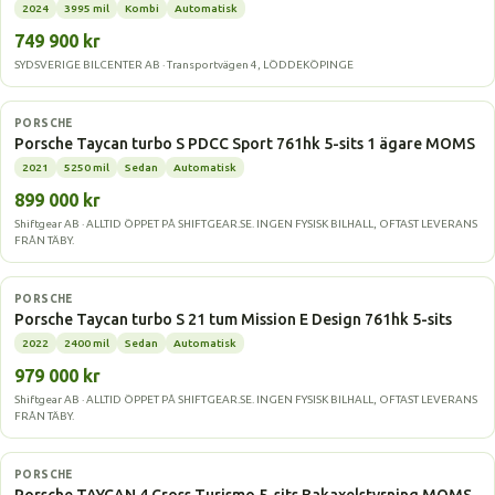
2024
3995 mil
Kombi
Automatisk
749 900 kr
SYDSVERIGE BILCENTER AB · Transportvägen 4, LÖDDEKÖPINGE
Elbil
PORSCHE
Porsche Taycan turbo S PDCC Sport 761hk 5-sits 1 ägare MOMS
2021
5250 mil
Sedan
Automatisk
899 000 kr
Shiftgear AB · ALLTID ÖPPET PÅ SHIFTGEAR.SE. INGEN FYSISK BILHALL, OFTAST LEVERANS
FRÅN TÄBY.
Elbil
PORSCHE
Porsche Taycan turbo S 21 tum Mission E Design 761hk 5-sits
2022
2400 mil
Sedan
Automatisk
979 000 kr
Shiftgear AB · ALLTID ÖPPET PÅ SHIFTGEAR.SE. INGEN FYSISK BILHALL, OFTAST LEVERANS
FRÅN TÄBY.
Elbil
PORSCHE