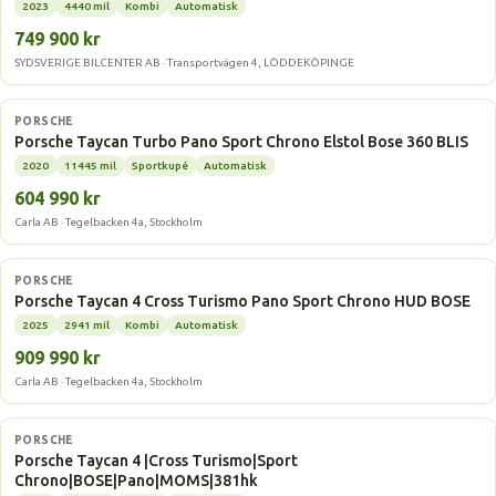
2023
4440 mil
Kombi
Automatisk
749 900 kr
SYDSVERIGE BILCENTER AB · Transportvägen 4, LÖDDEKÖPINGE
Elbil
PORSCHE
Porsche Taycan Turbo Pano Sport Chrono Elstol Bose 360 BLIS
2020
11445 mil
Sportkupé
Automatisk
604 990 kr
Carla AB · Tegelbacken 4a, Stockholm
Elbil
PORSCHE
Porsche Taycan 4 Cross Turismo Pano Sport Chrono HUD BOSE
2025
2941 mil
Kombi
Automatisk
909 990 kr
Carla AB · Tegelbacken 4a, Stockholm
Elbil
PORSCHE
Porsche Taycan 4 |Cross Turismo|Sport
Chrono|BOSE|Pano|MOMS|381hk