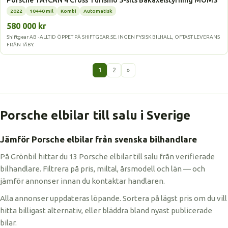
Porsche TAYCAN 4 Cross Turismo 5-sits Bakaxelstyrning MOMS
2022
10440 mil
Kombi
Automatisk
580 000 kr
Shiftgear AB · ALLTID ÖPPET PÅ SHIFTGEAR.SE. INGEN FYSISK BILHALL, OFTAST LEVERANS
FRÅN TÄBY.
1
2
»
Porsche elbilar till salu i Sverige
Jämför Porsche elbilar från svenska bilhandlare
På Grönbil hittar du 13 Porsche elbilar till salu från verifierade
bilhandlare. Filtrera på pris, miltal, årsmodell och län — och
jämför annonser innan du kontaktar handlaren.
Alla annonser uppdateras löpande. Sortera på lägst pris om du vill
hitta billigast alternativ, eller bläddra bland nyast publicerade
bilar.