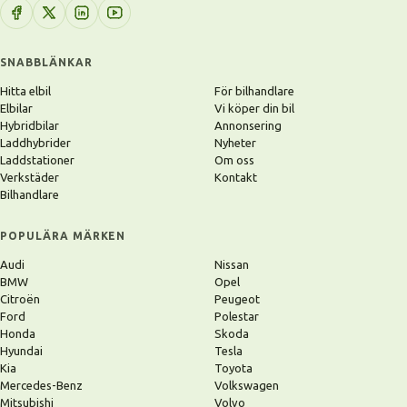
SNABBLÄNKAR
Hitta elbil
För bilhandlare
Elbilar
Vi köper din bil
Hybridbilar
Annonsering
Laddhybrider
Nyheter
Laddstationer
Om oss
Verkstäder
Kontakt
Bilhandlare
POPULÄRA MÄRKEN
Audi
Nissan
BMW
Opel
Citroën
Peugeot
Ford
Polestar
Honda
Skoda
Hyundai
Tesla
Kia
Toyota
Mercedes-Benz
Volkswagen
Mitsubishi
Volvo