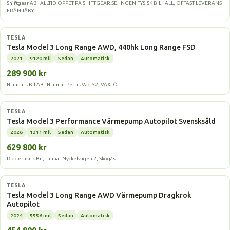
Shiftgear AB · ALLTID ÖPPET PÅ SHIFTGEAR.SE. INGEN FYSISK BILHALL, OFTAST LEVERANS
FRÅN TÄBY.
Elbil
TESLA
Tesla Model 3 Long Range AWD, 440hk Long Range FSD
2021
9120 mil
Sedan
Automatisk
289 900 kr
Hjalmars Bil AB · Hjalmar Petris Väg 52, VÄXJÖ
Elbil
TESLA
Tesla Model 3 Performance Värmepump Autopilot Svensksåld
2026
1311 mil
Sedan
Automatisk
629 800 kr
Riddermark Bil, Länna · Nyckelvägen 2, Skogås
Elbil
TESLA
Tesla Model 3 Long Range AWD Värmepump Dragkrok
Autopilot
2024
5556 mil
Sedan
Automatisk