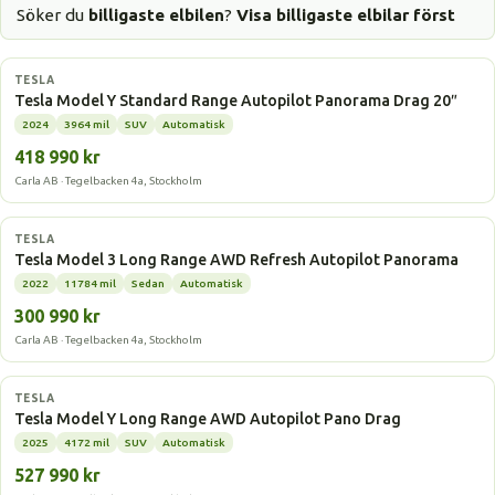
Söker du
billigaste elbilen
?
Visa billigaste elbilar först
Elbil
TESLA
Tesla Model Y Standard Range Autopilot Panorama Drag 20″
2024
3964 mil
SUV
Automatisk
418 990 kr
Carla AB · Tegelbacken 4a, Stockholm
Elbil
TESLA
Tesla Model 3 Long Range AWD Refresh Autopilot Panorama
2022
11784 mil
Sedan
Automatisk
300 990 kr
Carla AB · Tegelbacken 4a, Stockholm
Elbil
TESLA
Tesla Model Y Long Range AWD Autopilot Pano Drag
2025
4172 mil
SUV
Automatisk
527 990 kr