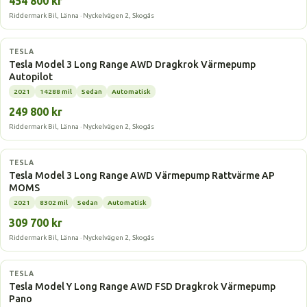
454 800 kr
Riddermark Bil, Länna · Nyckelvägen 2, Skogås
Elbil
TESLA
Tesla Model 3 Long Range AWD Dragkrok Värmepump
Autopilot
2021
14288 mil
Sedan
Automatisk
249 800 kr
Riddermark Bil, Länna · Nyckelvägen 2, Skogås
Elbil
TESLA
Tesla Model 3 Long Range AWD Värmepump Rattvärme AP
MOMS
2021
8302 mil
Sedan
Automatisk
309 700 kr
Riddermark Bil, Länna · Nyckelvägen 2, Skogås
Elbil
TESLA
Tesla Model Y Long Range AWD FSD Dragkrok Värmepump
Pano