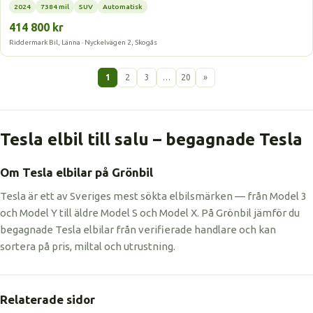
2024
7384 mil
SUV
Automatisk
414 800 kr
Riddermark Bil, Länna · Nyckelvägen 2, Skogås
1
2
3
…
20
»
Tesla elbil till salu – begagnade Tesla
Om Tesla elbilar på Grönbil
Tesla är ett av Sveriges mest sökta elbilsmärken — från Model 3
och Model Y till äldre Model S och Model X. På Grönbil jämför du
begagnade Tesla elbilar från verifierade handlare och kan
sortera på pris, miltal och utrustning.
Relaterade sidor