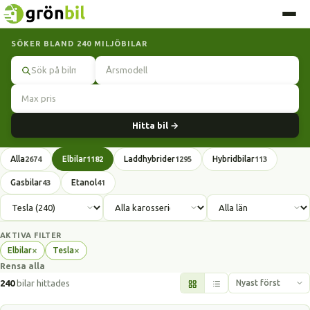
SÖKER BLAND 240 MILJÖBILAR
Sök
Hitta bil →
Alla
Elbilar
Laddhybrider
Hybridbilar
2674
1182
1295
113
Gasbilar
Etanol
43
41
AKTIVA FILTER
×
×
Elbilar
Tesla
Ta
Ta
Rensa alla
bort
bort
filter
filter
240
bilar hittades