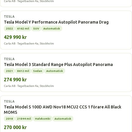
Carla AB · Tegelbacken 4a, Stockholm
Elbil
TESLA
Tesla Model Y Performance Autopilot Panorama Drag
2022
6162 mil
SUV
Automatisk
429 990 kr
Carla AB · Tegelbacken 4a, Stockholm
Elbil
TESLA
Tesla Model 3 Standard Range Plus Autopilot Panorama
2021
8612 mil
Sedan
Automatisk
274 990 kr
Carla AB · Tegelbacken 4a, Stockholm
Elbil
TESLA
Tesla Model S 100D AWD Nov18 MCU2 CCS 1 förare All Black
MOMS
2018
21844 mil
Halvkombi
Automatisk
270 000 kr