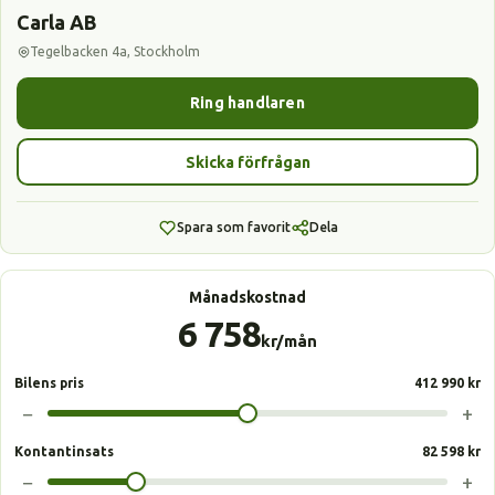
Carla AB
Tegelbacken 4a, Stockholm
Ring handlaren
Skicka förfrågan
Spara som favorit
Dela
Månadskostnad
6 758
kr/mån
Bilens pris
412 990 kr
−
+
Kontantinsats
82 598 kr
−
+