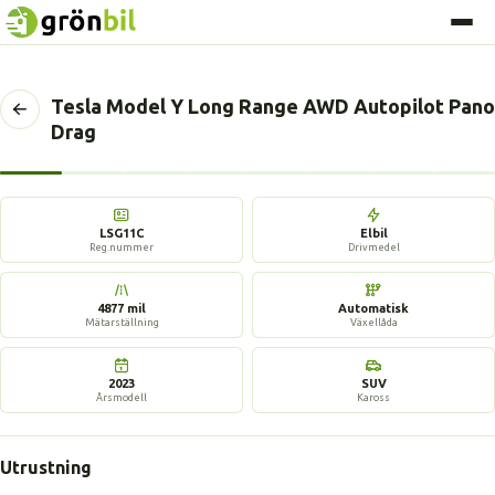
Tesla Model Y Long Range AWD Autopilot Pano
Tillbaka
Drag
till
föregående
sida
17 bilder
LSG11C
Elbil
Reg.nummer
Drivmedel
4877 mil
Automatisk
Mätarställning
Växellåda
2023
SUV
Årsmodell
Kaross
Utrustning