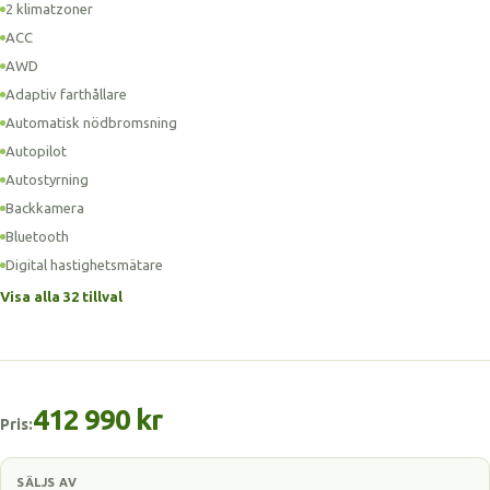
2 klimatzoner
ACC
AWD
Adaptiv farthållare
Automatisk nödbromsning
Autopilot
Autostyrning
Backkamera
Bluetooth
Digital hastighetsmätare
Visa alla 32 tillval
412 990 kr
Pris:
SÄLJS AV