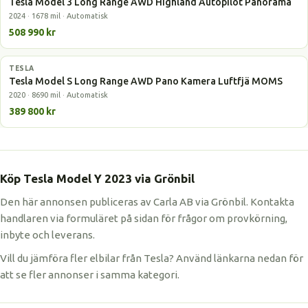
Tesla Model 3 Long Range AWD Highland Autopilot Panorama
2024 · 1678 mil · Automatisk
508 990 kr
TESLA
Elbil
Tesla Model S Long Range AWD Pano Kamera Luftfjä MOMS
2020 · 8690 mil · Automatisk
389 800 kr
Köp Tesla Model Y 2023 via Grönbil
Den här annonsen publiceras av Carla AB via Grönbil. Kontakta
handlaren via formuläret på sidan för frågor om provkörning,
inbyte och leverans.
Vill du jämföra fler elbilar från Tesla? Använd länkarna nedan för
att se fler annonser i samma kategori.