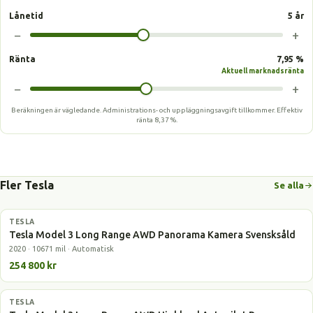
Lånetid
5 år
−
+
Ränta
7,95 %
Aktuell marknadsränta
−
+
Beräkningen är vägledande. Administrations- och uppläggningsavgift tillkommer.
Effektiv
ränta
8,37 %
.
Fler Tesla
Se alla
TESLA
Elbil
Tesla Model 3 Long Range AWD Panorama Kamera Svensksåld
2020 · 10671 mil · Automatisk
254 800 kr
TESLA
Elbil