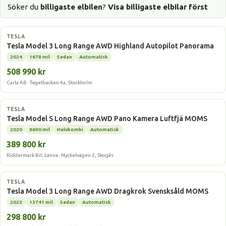
Söker du
billigaste elbilen
?
Visa billigaste elbilar först
Elbil
TESLA
Tesla Model 3 Long Range AWD Highland Autopilot Panorama
2024
1678 mil
Sedan
Automatisk
508 990 kr
Carla AB · Tegelbacken 4a, Stockholm
Elbil
TESLA
Tesla Model S Long Range AWD Pano Kamera Luftfjä MOMS
2020
8690 mil
Halvkombi
Automatisk
389 800 kr
Riddermark Bil, Länna · Nyckelvägen 2, Skogås
Elbil
TESLA
Tesla Model 3 Long Range AWD Dragkrok Svensksåld MOMS
2023
13741 mil
Sedan
Automatisk
298 800 kr