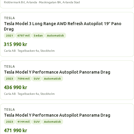
Riddermark Bil, Arlanda · Maskingatan 8A, Arlanda Stad
Elbil
TESLA
Tesla Model 3 Long Range AWD Refresh Autopilot 19″ Pano
Drag
2021
6787 mil
Sedan
Automatisk
315 990 kr
Carla AB · Tegelbacken 4a, Stockholm
Elbil
TESLA
Tesla Model Y Performance Autopilot Panorama Drag
2023
7096 mil
SUV
Automatisk
436 990 kr
Carla AB · Tegelbacken 4a, Stockholm
Elbil
TESLA
Tesla Model Y Performance Autopilot Panorama Drag
2023
4144 mil
SUV
Automatisk
471 990 kr