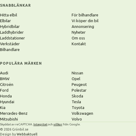
SNABBLÄNKAR
Hitta elbil
För bilhandlare
Elbilar
Vi köper din bil
Hybridbilar
Annonsering
Laddhybrider
Nyheter
Laddstationer
Om oss
Verkstäder
Kontakt
Bilhandlare
POPULÄRA MÄRKEN
Audi
Nissan
BMW
Opel
Citroën
Peugeot
Ford
Polestar
Honda
Skoda
Hyundai
Tesla
Kia
Toyota
Mercedes-Benz
Volkswagen
Mitsubishi
Volvo
Skyddat av reCAPTCHA.
Integritet
och
villkor
från Google.
© 2026 Grönbil.se
Design by
Webbaktuell