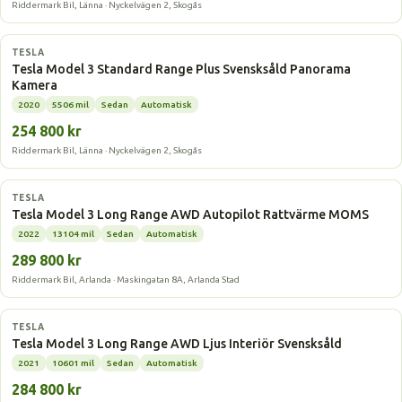
Riddermark Bil, Länna · Nyckelvägen 2, Skogås
Elbil
TESLA
Tesla Model 3 Standard Range Plus Svensksåld Panorama
Kamera
2020
5506 mil
Sedan
Automatisk
254 800 kr
Riddermark Bil, Länna · Nyckelvägen 2, Skogås
Elbil
TESLA
Tesla Model 3 Long Range AWD Autopilot Rattvärme MOMS
2022
13104 mil
Sedan
Automatisk
289 800 kr
Riddermark Bil, Arlanda · Maskingatan 8A, Arlanda Stad
Elbil
TESLA
Tesla Model 3 Long Range AWD Ljus Interiör Svensksåld
2021
10601 mil
Sedan
Automatisk
284 800 kr