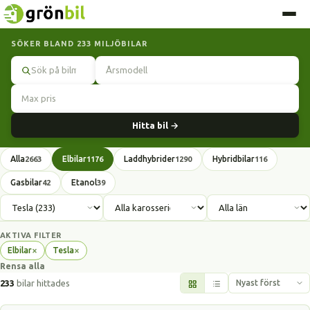
SÖKER BLAND 233 MILJÖBILAR
Sök
Hitta bil →
Alla
Elbilar
Laddhybrider
Hybridbilar
2663
1176
1290
116
Gasbilar
Etanol
42
39
AKTIVA FILTER
×
×
Elbilar
Tesla
Ta
Ta
Rensa alla
bort
bort
filter
filter
233
bilar hittades