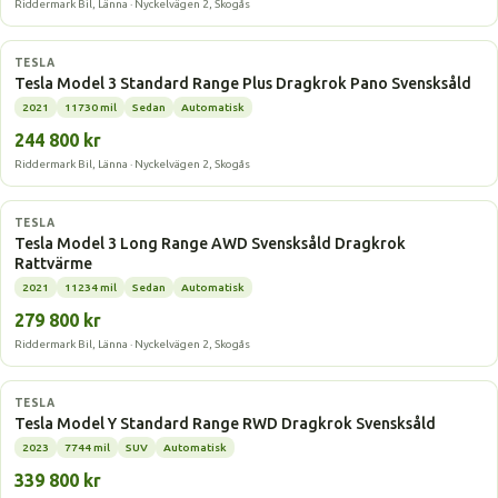
Riddermark Bil, Länna · Nyckelvägen 2, Skogås
Elbil
TESLA
Tesla Model 3 Standard Range Plus Dragkrok Pano Svensksåld
2021
11730 mil
Sedan
Automatisk
244 800 kr
Riddermark Bil, Länna · Nyckelvägen 2, Skogås
Elbil
TESLA
Tesla Model 3 Long Range AWD Svensksåld Dragkrok
Rattvärme
2021
11234 mil
Sedan
Automatisk
279 800 kr
Riddermark Bil, Länna · Nyckelvägen 2, Skogås
Elbil
TESLA
Tesla Model Y Standard Range RWD Dragkrok Svensksåld
2023
7744 mil
SUV
Automatisk
339 800 kr