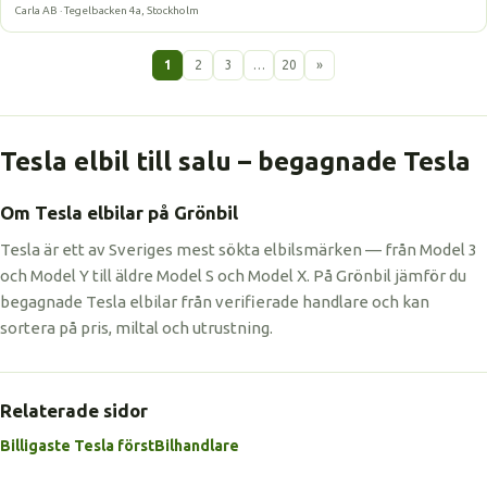
Carla AB · Tegelbacken 4a, Stockholm
1
2
3
…
20
»
Tesla elbil till salu – begagnade Tesla
Om Tesla elbilar på Grönbil
Tesla är ett av Sveriges mest sökta elbilsmärken — från Model 3
och Model Y till äldre Model S och Model X. På Grönbil jämför du
begagnade Tesla elbilar från verifierade handlare och kan
sortera på pris, miltal och utrustning.
Relaterade sidor
Billigaste Tesla först
Bilhandlare