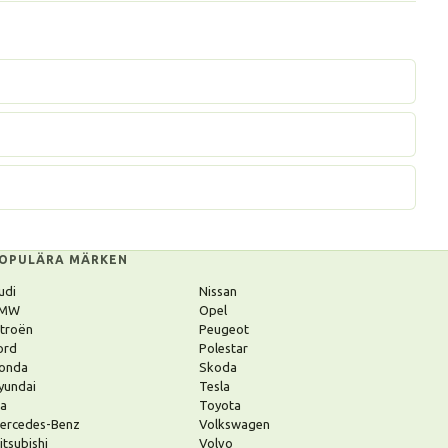
OPULÄRA MÄRKEN
udi
Nissan
MW
Opel
itroën
Peugeot
ord
Polestar
onda
Skoda
yundai
Tesla
ia
Toyota
ercedes-Benz
Volkswagen
itsubishi
Volvo