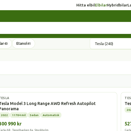
Hitta elbil
Elbilar
Hybridbilar
L
lar
Etanol
43
41
Elbil
Elbi
TESLA
TES
Tesla Model 3 Long Range AWD Refresh Autopilot
Te
Panorama
20
2022
11784 mil
Sedan
Automatisk
300 990 kr
52
Carla AB · Tegelbacken 4a, Stockholm
Carl