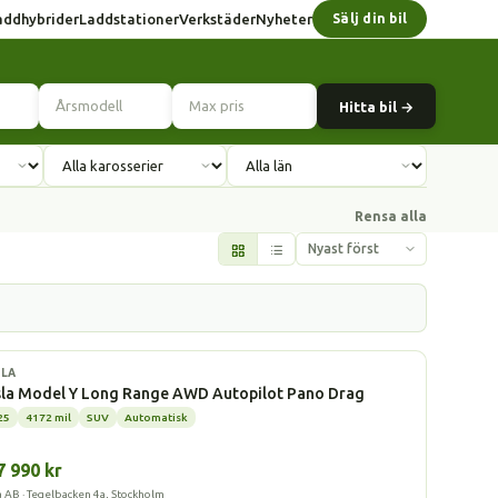
addhybrider
Laddstationer
Verkstäder
Nyheter
Sälj din bil
Hitta bil →
Rensa alla
l
LA
sla Model Y Long Range AWD Autopilot Pano Drag
25
4172 mil
SUV
Automatisk
7 990 kr
a AB · Tegelbacken 4a, Stockholm