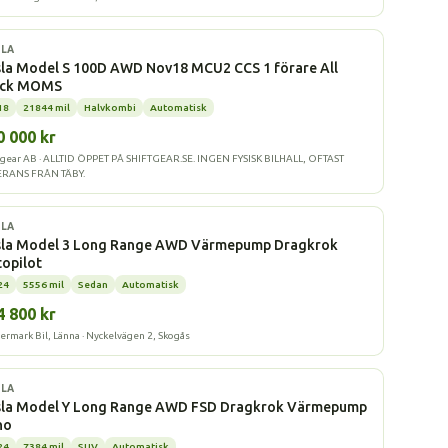
l
LA
la Model S 100D AWD Nov18 MCU2 CCS 1 förare All
ack MOMS
18
21844 mil
Halvkombi
Automatisk
0 000 kr
tgear AB · ALLTID ÖPPET PÅ SHIFTGEAR.SE. INGEN FYSISK BILHALL, OFTAST
ERANS FRÅN TÄBY.
l
LA
sla Model 3 Long Range AWD Värmepump Dragkrok
opilot
24
5556 mil
Sedan
Automatisk
4 800 kr
ermark Bil, Länna · Nyckelvägen 2, Skogås
l
LA
sla Model Y Long Range AWD FSD Dragkrok Värmepump
no
24
7384 mil
SUV
Automatisk