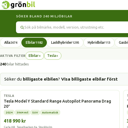
SÖKER BLAND 240 MILJÖBILAR
Sök
Alla
Elbilar
Laddhybrider
Hybridbilar
Gasbi
2674
1182
1295
113
×
×
Elbilar
Tesla
AKTIVA FILTER
Ta
Ta
bort
bort
240
bilar hittades
filter
filter
Söker du
billigaste elbilen
?
Visa billigaste elbilar först
Elbil
TESLA
Tesla Model Y Standard Range Autopilot Panorama Drag
20″
2024
3964 mil
SUV
Automatisk
418 990 kr
Carla AB · Tegelbacken 4a, Stockholm