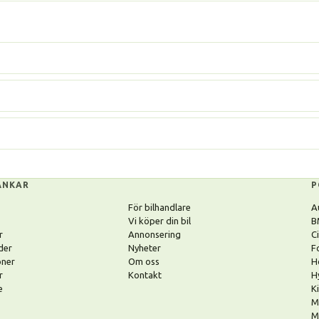
ÄNKAR
P
För bilhandlare
A
Vi köper din bil
B
r
Annonsering
C
der
Nyheter
F
oner
Om oss
H
r
Kontakt
H
e
K
M
M