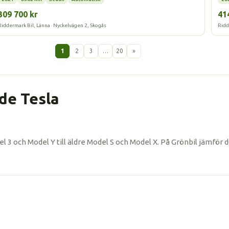
309 700 kr
41
Riddermark Bil, Länna · Nyckelvägen 2, Skogås
Ridd
1
2
3
…
20
»
ade Tesla
l 3 och Model Y till äldre Model S och Model X. På Grönbil jämför 