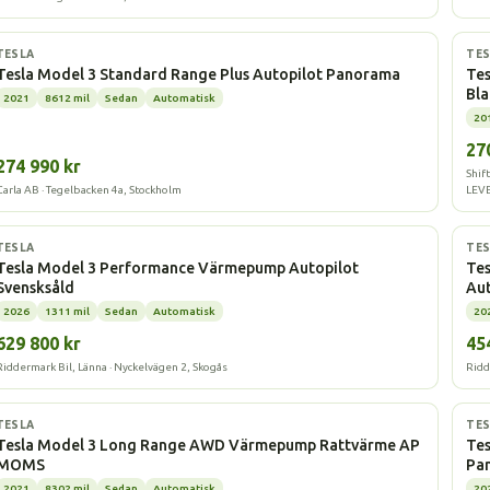
Elbil
Elbi
TESLA
TES
Tesla Model 3 Standard Range Plus Autopilot Panorama
Tes
Bl
2021
8612 mil
Sedan
Automatisk
20
27
274 990 kr
Shif
Carla AB · Tegelbacken 4a, Stockholm
LEV
Elbil
Elbi
TESLA
TES
Tesla Model 3 Performance Värmepump Autopilot
Te
Svensksåld
Aut
2026
1311 mil
Sedan
Automatisk
20
629 800 kr
45
Riddermark Bil, Länna · Nyckelvägen 2, Skogås
Ridd
Elbil
Elbi
TESLA
TES
Tesla Model 3 Long Range AWD Värmepump Rattvärme AP
Te
MOMS
Pa
2021
8302 mil
Sedan
Automatisk
20