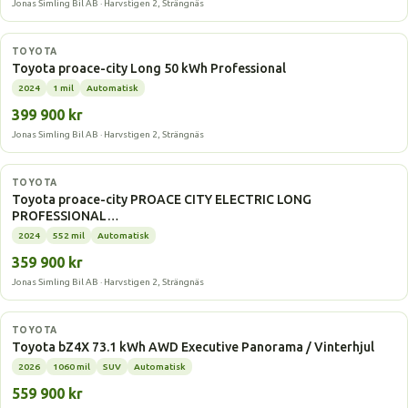
Jonas Simling Bil AB · Harvstigen 2, Strängnäs
Elbil
TOYOTA
Toyota proace-city Long 50 kWh Professional
2024
1 mil
Automatisk
399 900 kr
Jonas Simling Bil AB · Harvstigen 2, Strängnäs
Elbil
TOYOTA
Toyota proace-city PROACE CITY ELECTRIC LONG
PROFESSIONAL…
2024
552 mil
Automatisk
359 900 kr
Jonas Simling Bil AB · Harvstigen 2, Strängnäs
Elbil
TOYOTA
Toyota bZ4X 73.1 kWh AWD Executive Panorama / Vinterhjul
2026
1060 mil
SUV
Automatisk
559 900 kr