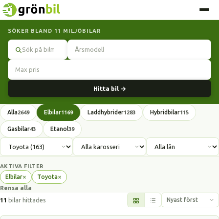
SÖKER BLAND 11 MILJÖBILAR
Sök
Hitta bil →
Alla
Elbilar
Laddhybrider
Hybridbilar
2649
1169
1283
115
Gasbilar
Etanol
43
39
AKTIVA FILTER
×
×
Elbilar
Toyota
Ta
Ta
Rensa alla
bort
bort
filter
filter
11
bilar hittades