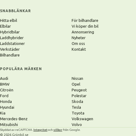
SNABBLÄNKAR
Hitta elbil
För bilhandlare
Elbilar
Vi köper din bil
Hybridbilar
Annonsering
Laddhybrider
Nyheter
Laddstationer
Om oss
Verkstäder
Kontakt
Bilhandlare
POPULÄRA MÄRKEN
Audi
Nissan
BMW
Opel
Citroën
Peugeot
Ford
Polestar
Honda
Skoda
Hyundai
Tesla
Kia
Toyota
Mercedes-Benz
Volkswagen
Mitsubishi
Volvo
Skyddat av reCAPTCHA.
Integritet
och
villkor
från Google.
© 2026 Grönbil.se