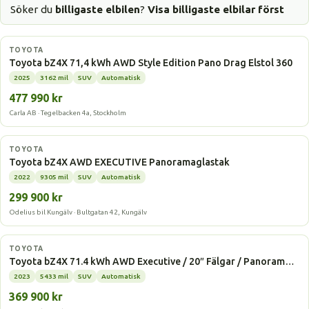
Söker du
billigaste elbilen
?
Visa billigaste elbilar först
Elbil
TOYOTA
Toyota bZ4X 71,4 kWh AWD Style Edition Pano Drag Elstol 360
2025
3162 mil
SUV
Automatisk
477 990 kr
Carla AB · Tegelbacken 4a, Stockholm
Elbil
TOYOTA
Toyota bZ4X AWD EXECUTIVE Panoramaglastak
2022
9305 mil
SUV
Automatisk
299 900 kr
Odelius bil Kungälv · Bultgatan 42, Kungälv
Elbil
TOYOTA
Toyota bZ4X 71.4 kWh AWD Executive / 20″ Fälgar / Panoram…
2023
5433 mil
SUV
Automatisk
369 900 kr