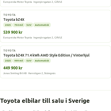
Europeiska Motor Toyota · Ingenjörsgatan 2, GÄVLE
Elbil
TOYOTA
Toyota bZ4X
2025
750 mil
SUV
Automatisk
539 900 kr
Europeiska Motor Toyota · Ingenjörsgatan 2, GÄVLE
Elbil
TOYOTA
Toyota bZ4X 71.4 kWh AWD Style Edition / Vinterhjul
2025
999 mil
SUV
Automatisk
449 900 kr
Jonas Simling Bil AB · Harvstigen 2, Strängnäs
Toyota elbilar till salu i Sverige