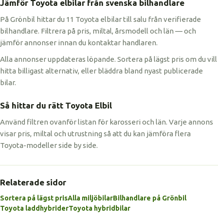
Jämför Toyota elbilar från svenska bilhandlare
På Grönbil hittar du 11 Toyota elbilar till salu från verifierade
bilhandlare. Filtrera på pris, miltal, årsmodell och län — och
jämför annonser innan du kontaktar handlaren.
Alla annonser uppdateras löpande. Sortera på lägst pris om du vill
hitta billigast alternativ, eller bläddra bland nyast publicerade
bilar.
Så hittar du rätt Toyota Elbil
Använd filtren ovanför listan för karosseri och län. Varje annons
visar pris, miltal och utrustning så att du kan jämföra flera
Toyota-modeller side by side.
Relaterade sidor
Sortera på lägst pris
Alla miljöbilar
Bilhandlare på Grönbil
Toyota laddhybrider
Toyota hybridbilar