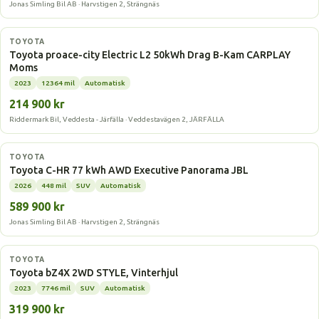
Jonas Simling Bil AB · Harvstigen 2, Strängnäs
Elbil
TOYOTA
Toyota proace-city Electric L2 50kWh Drag B-Kam CARPLAY
Moms
2023
12364 mil
Automatisk
214 900 kr
Riddermark Bil, Veddesta - Järfälla · Veddestavägen 2, JÄRFÄLLA
Elbil
TOYOTA
Toyota C-HR 77 kWh AWD Executive Panorama JBL
2026
448 mil
SUV
Automatisk
589 900 kr
Jonas Simling Bil AB · Harvstigen 2, Strängnäs
Elbil
TOYOTA
Toyota bZ4X 2WD STYLE, Vinterhjul
2023
7746 mil
SUV
Automatisk
319 900 kr