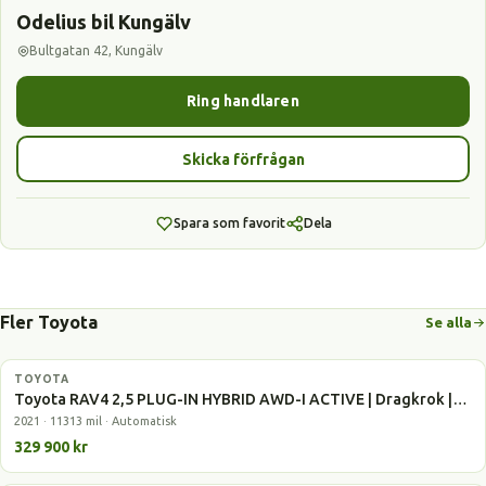
Odelius bil Kungälv
Bultgatan 42, Kungälv
Ring handlaren
Skicka förfrågan
Spara som favorit
Dela
Fler Toyota
Se alla
TOYOTA
Laddhybrid
Toyota RAV4 2,5 PLUG-IN HYBRID AWD-I ACTIVE | Dragkrok |…
2021 · 11313 mil · Automatisk
329 900 kr