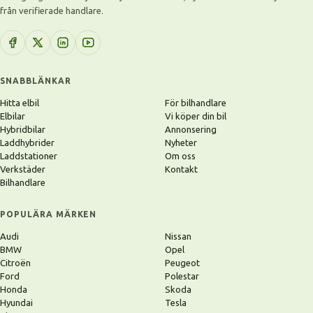
från verifierade handlare.
SNABBLÄNKAR
Hitta elbil
För bilhandlare
Elbilar
Vi köper din bil
Hybridbilar
Annonsering
Laddhybrider
Nyheter
Laddstationer
Om oss
Verkstäder
Kontakt
Bilhandlare
POPULÄRA MÄRKEN
Audi
Nissan
BMW
Opel
Citroën
Peugeot
Ford
Polestar
Honda
Skoda
Hyundai
Tesla