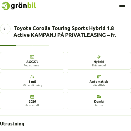
Toyota Corolla Touring Sports Hybrid 1.8
Tillbaka
Active KAMPANJ PÅ PRIVATLEASING – fr.
till
föregående
sida
3 bilder
AGC27L
Hybrid
Reg.nummer
Drivmedel
1 mil
Automatisk
Mätarställning
Växellåda
2026
Kombi
Årsmodell
Kaross
Utrustning