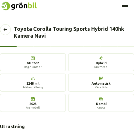
Toyota Corolla Touring Sports Hybrid 140hk
Tillbaka
Kamera Navi
till
föregående
sida
17 bilder
GUC66Z
Hybrid
Reg.nummer
Drivmedel
2248 mil
Automatisk
Mätarställning
Växellåda
2025
Kombi
Årsmodell
Kaross
Utrustning