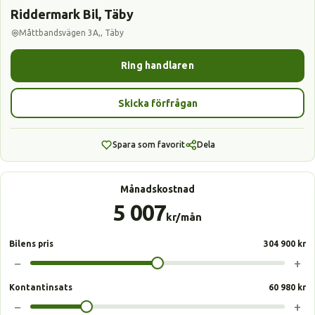
Riddermark Bil, Täby
Måttbandsvägen 3A,, Täby
Ring handlaren
Skicka förfrågan
Spara som favorit
Dela
Månadskostnad
5 007
kr/mån
Bilens pris
304 900 kr
−
+
Kontantinsats
60 980 kr
−
+