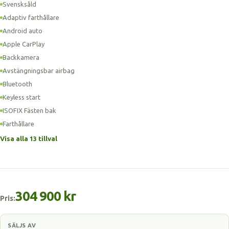
Svensksåld
Adaptiv farthållare
Android auto
Apple CarPlay
Backkamera
Avstängningsbar airbag
Bluetooth
Keyless start
ISOFIX Fästen bak
Farthållare
Visa alla 13 tillval
304 900 kr
Pris:
SÄLJS AV