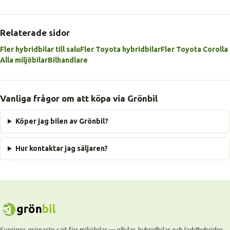
Relaterade sidor
Fler hybridbilar till salu
Fler Toyota hybridbilar
Fler Toyota Corolla
Alla miljöbilar
Bilhandlare
Vanliga frågor om att köpa via Grönbil
Köper jag bilen av Grönbil?
Hur kontaktar jag säljaren?
Sveriges grönaste sajt för miljöbilar — elbilar, hybridbilar och laddhybrider