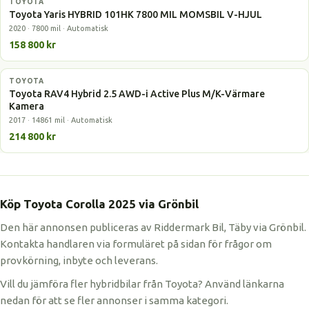
TOYOTA
Hybrid
Toyota Yaris HYBRID 101HK 7800 MIL MOMSBIL V-HJUL
2020 · 7800 mil · Automatisk
158 800 kr
TOYOTA
Hybrid
Toyota RAV4 Hybrid 2.5 AWD-i Active Plus M/K-Värmare
Kamera
2017 · 14861 mil · Automatisk
214 800 kr
Köp Toyota Corolla 2025 via Grönbil
Den här annonsen publiceras av Riddermark Bil, Täby via Grönbil.
Kontakta handlaren via formuläret på sidan för frågor om
provkörning, inbyte och leverans.
Vill du jämföra fler hybridbilar från Toyota? Använd länkarna
nedan för att se fler annonser i samma kategori.