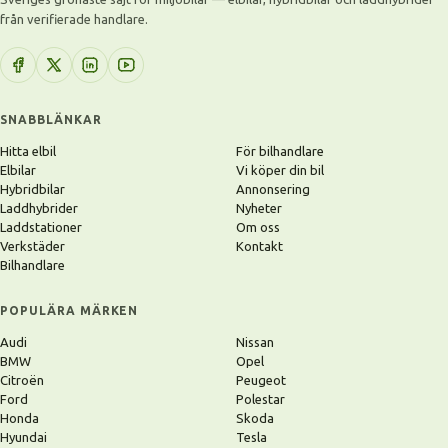
från verifierade handlare.
SNABBLÄNKAR
Hitta elbil
För bilhandlare
Elbilar
Vi köper din bil
Hybridbilar
Annonsering
Laddhybrider
Nyheter
Laddstationer
Om oss
Verkstäder
Kontakt
Bilhandlare
POPULÄRA MÄRKEN
Audi
Nissan
BMW
Opel
Citroën
Peugeot
Ford
Polestar
Honda
Skoda
Hyundai
Tesla