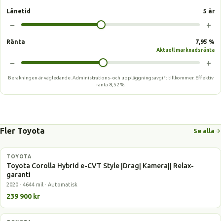
Lånetid
5 år
−
+
Ränta
7,95 %
Aktuell marknadsränta
−
+
Beräkningen är vägledande. Administrations- och uppläggningsavgift tillkommer.
Effektiv
ränta
8,52 %
.
Fler Toyota
Se alla
TOYOTA
Hybrid
Toyota Corolla Hybrid e-CVT Style |Drag| Kamera|| Relax-
garanti
2020 · 4644 mil · Automatisk
239 900 kr