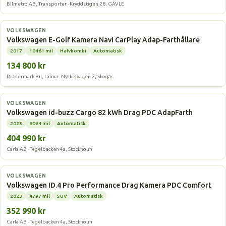
Bilmetro AB, Transporter · Kryddstigen 28, GÄVLE
Elbil
VOLKSWAGEN
Volkswagen E-Golf Kamera Navi CarPlay Adap-Farthållare
2017
10461 mil
Halvkombi
Automatisk
134 800 kr
Riddermark Bil, Länna · Nyckelvägen 2, Skogås
Elbil
VOLKSWAGEN
Volkswagen id-buzz Cargo 82 kWh Drag PDC AdapFarth
2023
6064 mil
Automatisk
404 990 kr
Carla AB · Tegelbacken 4a, Stockholm
Elbil
VOLKSWAGEN
Volkswagen ID.4 Pro Performance Drag Kamera PDC Comfort
2023
4797 mil
SUV
Automatisk
352 990 kr
Carla AB · Tegelbacken 4a, Stockholm