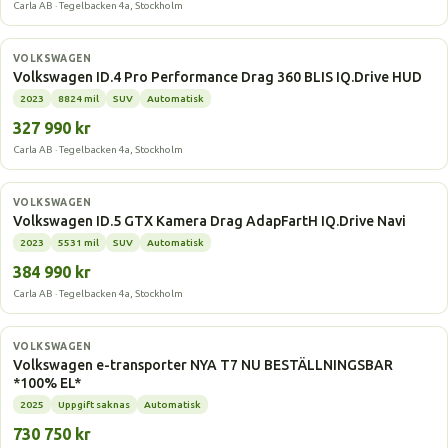
Carla AB · Tegelbacken 4a, Stockholm
Elbil
VOLKSWAGEN
Volkswagen ID.4 Pro Performance Drag 360 BLIS IQ.Drive HUD
2023
8824 mil
SUV
Automatisk
327 990 kr
Carla AB · Tegelbacken 4a, Stockholm
Elbil
VOLKSWAGEN
Volkswagen ID.5 GTX Kamera Drag AdapFartH IQ.Drive Navi
2023
5531 mil
SUV
Automatisk
384 990 kr
Carla AB · Tegelbacken 4a, Stockholm
Elbil
VOLKSWAGEN
Volkswagen e-transporter NYA T7 NU BESTÄLLNINGSBAR
*100% EL*
2025
Uppgift saknas
Automatisk
730 750 kr