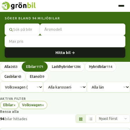
SÖKER BLAND 94 MILJÖBILAR
Sök
Hitta bil →
Alla
Elbilar
Laddhybrider
Hybridbilar
2653
1171
1286
114
Gasbilar
Etanol
43
39
AKTIVA FILTER
×
×
Elbilar
Volkswagen
Ta
Ta
Rensa alla
bort
bort
filter
filter
94
bilar hittades