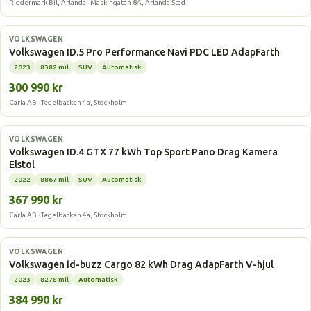
Riddermark Bil, Arlanda · Maskingatan 8A, Arlanda Stad
Elbil
VOLKSWAGEN
Volkswagen ID.5 Pro Performance Navi PDC LED AdapFarth
2023
8382 mil
SUV
Automatisk
300 990 kr
Carla AB · Tegelbacken 4a, Stockholm
Elbil
VOLKSWAGEN
Volkswagen ID.4 GTX 77 kWh Top Sport Pano Drag Kamera
Elstol
2022
8867 mil
SUV
Automatisk
367 990 kr
Carla AB · Tegelbacken 4a, Stockholm
Elbil
VOLKSWAGEN
Volkswagen id-buzz Cargo 82 kWh Drag AdapFarth V-hjul
2023
8278 mil
Automatisk
384 990 kr