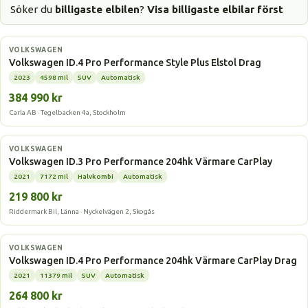
Söker du
billigaste elbilen
?
Visa billigaste elbilar först
Elbil
VOLKSWAGEN
Volkswagen ID.4 Pro Performance Style Plus Elstol Drag
2023
4598 mil
SUV
Automatisk
384 990 kr
Carla AB · Tegelbacken 4a, Stockholm
Elbil
VOLKSWAGEN
Volkswagen ID.3 Pro Performance 204hk Värmare CarPlay
2021
7172 mil
Halvkombi
Automatisk
219 800 kr
Riddermark Bil, Länna · Nyckelvägen 2, Skogås
Elbil
VOLKSWAGEN
Volkswagen ID.4 Pro Performance 204hk Värmare CarPlay Drag
2021
11379 mil
SUV
Automatisk
264 800 kr