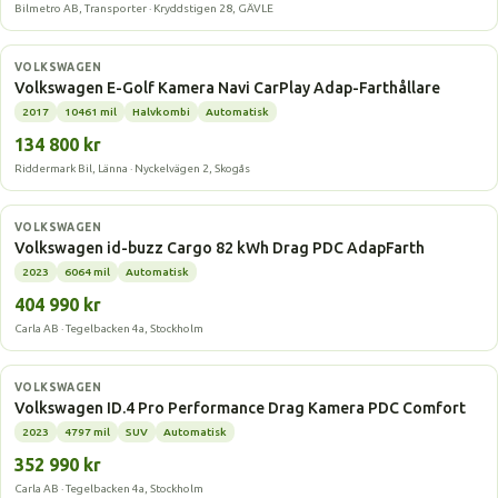
Bilmetro AB, Transporter · Kryddstigen 28, GÄVLE
Elbil
VOLKSWAGEN
Volkswagen E-Golf Kamera Navi CarPlay Adap-Farthållare
2017
10461 mil
Halvkombi
Automatisk
134 800 kr
Riddermark Bil, Länna · Nyckelvägen 2, Skogås
Elbil
VOLKSWAGEN
Volkswagen id-buzz Cargo 82 kWh Drag PDC AdapFarth
2023
6064 mil
Automatisk
404 990 kr
Carla AB · Tegelbacken 4a, Stockholm
Elbil
VOLKSWAGEN
Volkswagen ID.4 Pro Performance Drag Kamera PDC Comfort
2023
4797 mil
SUV
Automatisk
352 990 kr
Carla AB · Tegelbacken 4a, Stockholm