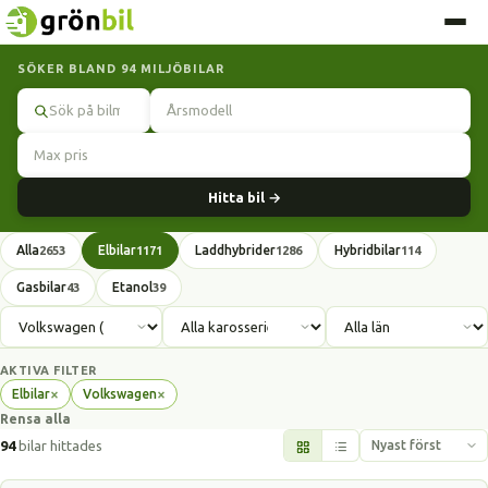
SÖKER BLAND 94 MILJÖBILAR
Sök
Hitta bil →
Alla
Elbilar
Laddhybrider
Hybridbilar
2653
1171
1286
114
Gasbilar
Etanol
43
39
AKTIVA FILTER
×
×
Elbilar
Volkswagen
Ta
Ta
Rensa alla
bort
bort
filter
filter
94
bilar hittades