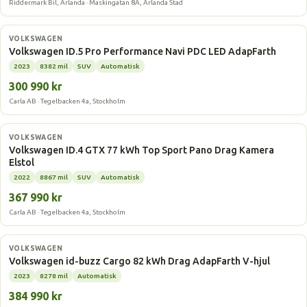
Riddermark Bil, Arlanda · Maskingatan 8A, Arlanda Stad
Elbil
VOLKSWAGEN
Volkswagen ID.5 Pro Performance Navi PDC LED AdapFarth
2023
8382 mil
SUV
Automatisk
300 990 kr
Carla AB · Tegelbacken 4a, Stockholm
Elbil
VOLKSWAGEN
Volkswagen ID.4 GTX 77 kWh Top Sport Pano Drag Kamera
Elstol
2022
8867 mil
SUV
Automatisk
367 990 kr
Carla AB · Tegelbacken 4a, Stockholm
Elbil
VOLKSWAGEN
Volkswagen id-buzz Cargo 82 kWh Drag AdapFarth V-hjul
2023
8278 mil
Automatisk
384 990 kr