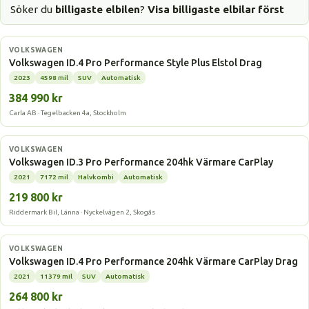
Söker du
billigaste elbilen
?
Visa billigaste elbilar först
Elbil
VOLKSWAGEN
Volkswagen ID.4 Pro Performance Style Plus Elstol Drag
2023
4598 mil
SUV
Automatisk
384 990 kr
Carla AB · Tegelbacken 4a, Stockholm
Elbil
VOLKSWAGEN
Volkswagen ID.3 Pro Performance 204hk Värmare CarPlay
2021
7172 mil
Halvkombi
Automatisk
219 800 kr
Riddermark Bil, Länna · Nyckelvägen 2, Skogås
Elbil
VOLKSWAGEN
Volkswagen ID.4 Pro Performance 204hk Värmare CarPlay Drag
2021
11379 mil
SUV
Automatisk
264 800 kr