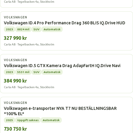
Carla AB · Tegelbacken 4a, Stockholm
Elbil
VOLKSWAGEN
Volkswagen ID.4 Pro Performance Drag 360 BLIS IQ.Drive HUD
2023
8824 mil
SUV
Automatisk
327 990 kr
Carla AB · Tegelbacken 4a, Stockholm
Elbil
VOLKSWAGEN
Volkswagen ID.5 GTX Kamera Drag AdapFartH IQ.Drive Navi
2023
5531 mil
SUV
Automatisk
384 990 kr
Carla AB · Tegelbacken 4a, Stockholm
Elbil
VOLKSWAGEN
Volkswagen e-transporter NYA T7 NU BESTÄLLNINGSBAR
*100% EL*
2025
Uppgift saknas
Automatisk
730 750 kr