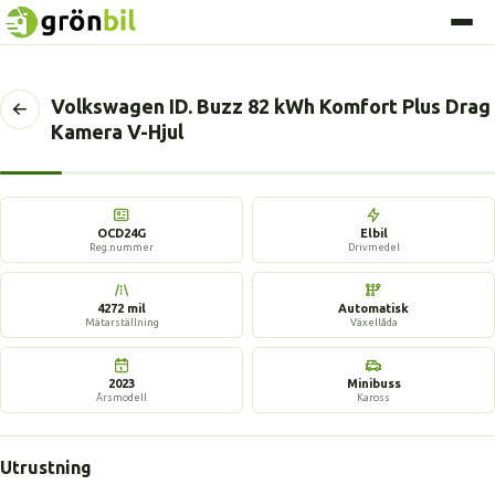
Volkswagen ID. Buzz 82 kWh Komfort Plus Drag
Tillbaka
Kamera V-Hjul
till
föregående
sida
17 bilder
OCD24G
Elbil
Reg.nummer
Drivmedel
4272 mil
Automatisk
Mätarställning
Växellåda
2023
Minibuss
Årsmodell
Kaross
Utrustning