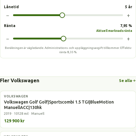
Lånetid
5 år
−
+
Ränta
7,95 %
Aktuell marknadsränta
−
+
Beräkningen är vägledande. Administrations- och uppläggningsavgift tillkommer.
Effektiv
ränta
8,35 %
.
Fler Volkswagen
Se alla
VOLKSWAGEN
Gasbil
Volkswagen Golf Golf|Sportscombi 1.5 TGI|BlueMotion
ManuellACC|130hk
2019 · 10128 mil · Manuell
129 900 kr