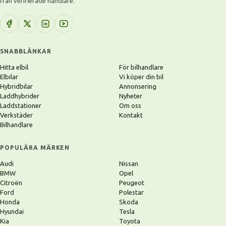
från verifierade handlare.
SNABBLÄNKAR
Hitta elbil
För bilhandlare
Elbilar
Vi köper din bil
Hybridbilar
Annonsering
Laddhybrider
Nyheter
Laddstationer
Om oss
Verkstäder
Kontakt
Bilhandlare
POPULÄRA MÄRKEN
Audi
Nissan
BMW
Opel
Citroën
Peugeot
Ford
Polestar
Honda
Skoda
Hyundai
Tesla
Kia
Toyota