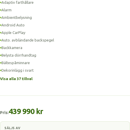
Adaptiv farthållare
Alarm
Ambientbelysning
Android Auto
Apple CarPlay
Auto. avbländande backspegel
Backkamera
Belysta dörrhandtag
Bältespåminnare
Dekorinlägg i svart
Visa alla 37 tillval
439 990 kr
Pris:
SÄLJS AV