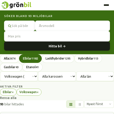
SÖKER BLAND 93 MILJÖBILAR
Sök
Hitta bil →
Alla
Elbilar
Laddhybrider
Hybridbilar
2674
1182
1295
113
Gasbilar
Etanol
43
41
AKTIVA FILTER
×
×
Elbilar
Volkswagen
Ta
Ta
Rensa alla
bort
bort
filter
filter
93
bilar hittades