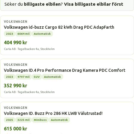
Söker du
billigaste elbilen
?
Visa billigaste elbilar först
Elbil
VOLKSWAGEN
Volkswagen id-buzz Cargo 82 kWh Drag PDC AdapFarth
2023
6064 mil
Automatisk
404 990 kr
Carla AB · Tegelbacken 4a, Stockholm
Elbil
VOLKSWAGEN
Volkswagen ID.4 Pro Performance Drag Kamera PDC Comfort
2023
4797 mil
SUV
Automatisk
352 990 kr
Carla AB · Tegelbacken 4a, Stockholm
Elbil
VOLKSWAGEN
Volkswagen ID. Buzz Pro 286 HK LWB Välutrustad!
2025
3225 mil
Minibuss
Automatisk
615 000 kr