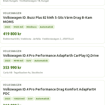
Bilab Kungälv · Trollhättevägen 18, Kungäl
Elbil
VOLKSWAGEN
Volkswagen ID. Buzz Plus 82 kWh 5-Sits Värm Drag B-Kam
MOMS
2023
9425 mil
Minibuss
Automatisk
419 800 kr
Riddermark Bil, Veddesta - Järfälla · Veddestavägen 2, JÄRFÄLLA
Elbil
VOLKSWAGEN
Volkswagen ID.4 Pro Performance AdapFarth CarPlay IQ.Drive
2023
4949 mil
SUV
Automatisk
353 990 kr
Carla AB · Tegelbacken 4a, Stockholm
Elbil
VOLKSWAGEN
Volkswagen ID.4 Pro Performance Drag Komfort AdapFartH
PDC
2023
10020 mil
SUV
Automatisk