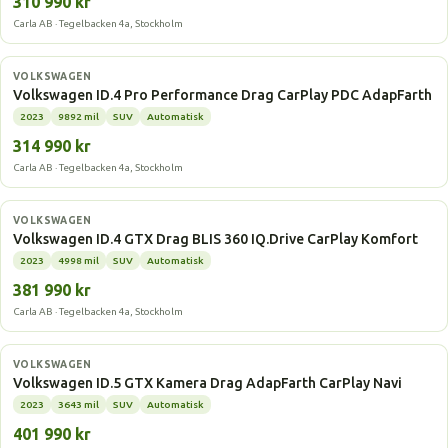
310 990 kr
Carla AB · Tegelbacken 4a, Stockholm
Elbil
VOLKSWAGEN
Volkswagen ID.4 Pro Performance Drag CarPlay PDC AdapFarth
2023
9892 mil
SUV
Automatisk
314 990 kr
Carla AB · Tegelbacken 4a, Stockholm
Elbil
VOLKSWAGEN
Volkswagen ID.4 GTX Drag BLIS 360 IQ.Drive CarPlay Komfort
2023
4998 mil
SUV
Automatisk
381 990 kr
Carla AB · Tegelbacken 4a, Stockholm
Elbil
VOLKSWAGEN
Volkswagen ID.5 GTX Kamera Drag AdapFarth CarPlay Navi
2023
3643 mil
SUV
Automatisk
401 990 kr