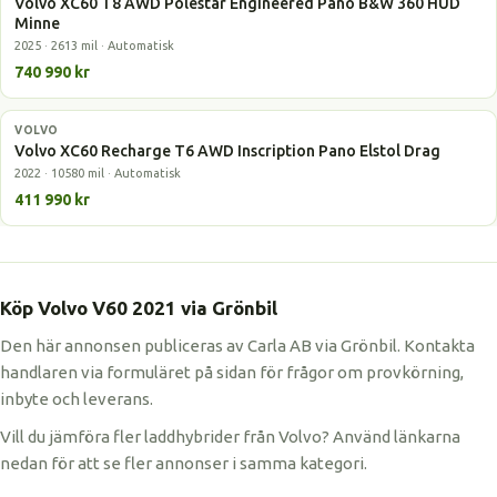
Volvo XC60 T8 AWD Polestar Engineered Pano B&W 360 HUD
Minne
2025 · 2613 mil · Automatisk
740 990 kr
VOLVO
Laddhybrid
Volvo XC60 Recharge T6 AWD Inscription Pano Elstol Drag
2022 · 10580 mil · Automatisk
411 990 kr
Köp Volvo V60 2021 via Grönbil
Den här annonsen publiceras av Carla AB via Grönbil. Kontakta
handlaren via formuläret på sidan för frågor om provkörning,
inbyte och leverans.
Vill du jämföra fler laddhybrider från Volvo? Använd länkarna
nedan för att se fler annonser i samma kategori.