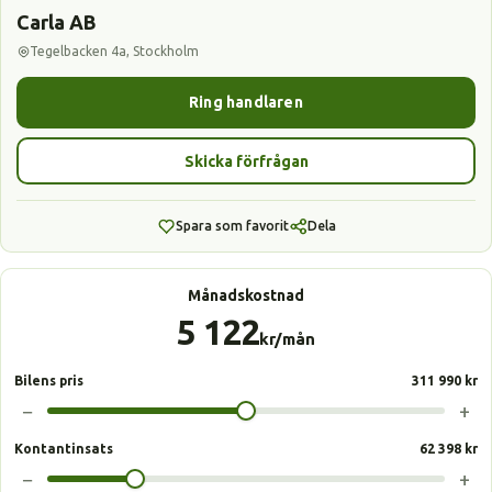
Carla AB
Tegelbacken 4a, Stockholm
Ring handlaren
Skicka förfrågan
Spara som favorit
Dela
Månadskostnad
5 122
kr/mån
Bilens pris
311 990 kr
−
+
Kontantinsats
62 398 kr
−
+