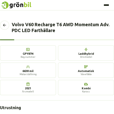
Volvo V60 Recharge T6 AWD Momentum Adv.
Tillbaka
PDC LED Farthållare
till
föregående
sida
17 bilder
GPY87N
Laddhybrid
Reg.nummer
Drivmedel
6638 mil
Automatisk
Mätarställning
Växellåda
2021
Kombi
Årsmodell
Kaross
Utrustning