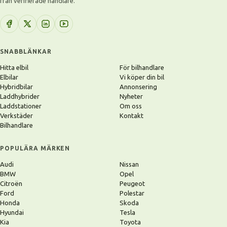
från verifierade handlare.
SNABBLÄNKAR
Hitta elbil
För bilhandlare
Elbilar
Vi köper din bil
Hybridbilar
Annonsering
Laddhybrider
Nyheter
Laddstationer
Om oss
Verkstäder
Kontakt
Bilhandlare
POPULÄRA MÄRKEN
Audi
Nissan
BMW
Opel
Citroën
Peugeot
Ford
Polestar
Honda
Skoda
Hyundai
Tesla
Kia
Toyota