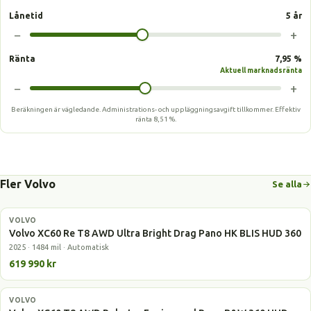
Lånetid
5 år
−
+
Ränta
7,95 %
Aktuell marknadsränta
−
+
Beräkningen är vägledande. Administrations- och uppläggningsavgift tillkommer.
Effektiv
ränta
8,51 %
.
Fler Volvo
Se alla
VOLVO
Laddhybrid
Volvo XC60 Re T8 AWD Ultra Bright Drag Pano HK BLIS HUD 360
2025 · 1484 mil · Automatisk
619 990 kr
VOLVO
Laddhybrid