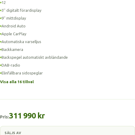
12
3'' digitalt förardisplay
9'' mittdisplay
Android Auto
Apple CarPlay
Automatiska varselljus
Backkamera
Backspegel automatiskt avbländande
DAB-radio
Elinfällbara sidospeglar
Visa alla 16 tillval
311 990 kr
Pris:
SÄLJS AV