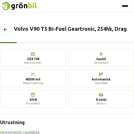
Volvo V90 T5 Bi-Fuel Geartronic, 254hk, Drag
Tillbaka
till
föregående
14 bilder
sida
ZEK749
Gasbil
Reg.nummer
Drivmedel
40300 mil
Automatisk
Mätarställning
Växellåda
2018
Kombi
Årsmodell
Kaross
Utrustning
Automatisk växellåda