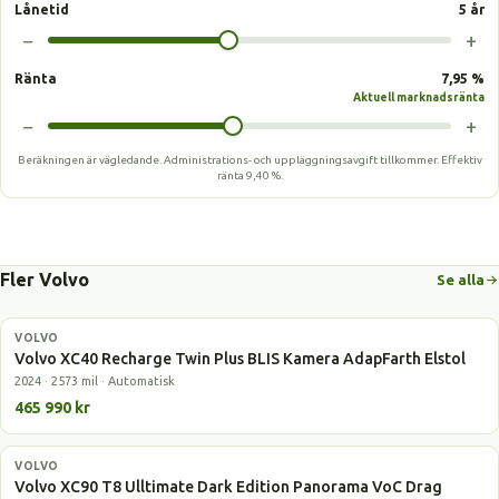
Lånetid
5 år
−
+
Ränta
7,95 %
Aktuell marknadsränta
−
+
Beräkningen är vägledande. Administrations- och uppläggningsavgift tillkommer.
Effektiv
ränta
9,40 %
.
Fler Volvo
Se alla
VOLVO
Elbil
Volvo XC40 Recharge Twin Plus BLIS Kamera AdapFarth Elstol
2024 · 2573 mil · Automatisk
465 990 kr
VOLVO
Laddhybrid
Volvo XC90 T8 Ulltimate Dark Edition Panorama VoC Drag