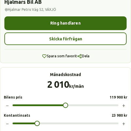
Hjalmars Bil AB
Hjalmar Petris Väg 52, VÄXJÖ
Ring handlaren
Skicka förfrågan
Spara som favorit
Dela
Månadskostnad
2 010
kr/mån
Bilens pris
119 900 kr
−
+
Kontantinsats
23 980 kr
−
+