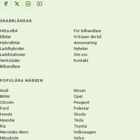
SNABBLÄNKAR
Hitta elbil
För bilhandlare
Elbilar
Vi köper din bil
Hybridbilar
Annonsering
Laddhybrider
Nyheter
Laddstationer
Om oss
Verkstäder
Kontakt
Bilhandlare
POPULÄRA MÄRKEN
Audi
Nissan
BMW
Opel
Citroën
Peugeot
Ford
Polestar
Honda
Skoda
Hyundai
Tesla
Kia
Toyota
Mercedes-Benz
Volkswagen
Mitsubishi
Volvo