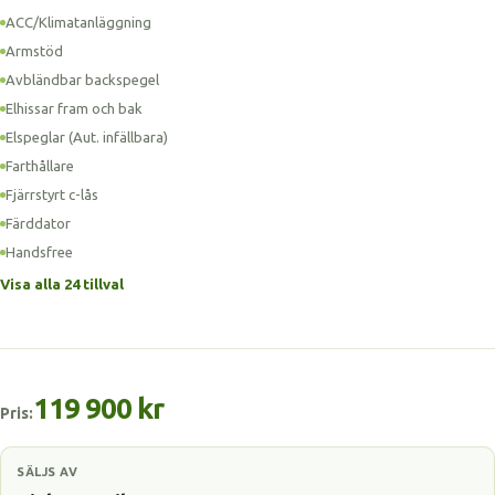
ACC/Klimatanläggning
Armstöd
Avbländbar backspegel
Elhissar fram och bak
Elspeglar (Aut. infällbara)
Farthållare
Fjärrstyrt c-lås
Färddator
Handsfree
Visa alla 24 tillval
119 900 kr
Pris:
SÄLJS AV